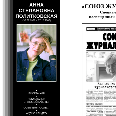
АННА
«СОЮЗ Ж
СТЕПАНОВНА
Специал
ПОЛИТКОВСКАЯ
посвященный 
(30.08.1958 – 07.10.2006)
•
БИОГРАФИЯ
•
ПУБЛИКАЦИИ
В «НОВОЙ ГАЗЕТЕ»
•
СОБЫТИЯ ПОСЛЕ…
•
АУДИО / ВИДЕО