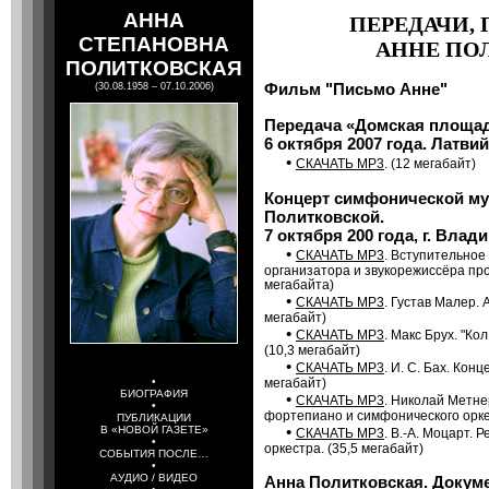
АННА
ПЕРЕДАЧИ,
СТЕПАНОВНА
АННЕ ПО
ПОЛИТКОВСКАЯ
Фильм "Письмо Анне"
(30.08.1958 – 07.10.2006)
Передача «Домская площад
6 октября 2007 года. Латвий
•
СКАЧАТЬ MP3
. (12 мегабайт)
Концерт симфонической м
Политковской.
7 октября 200 года, г. Вла
•
СКАЧАТЬ MP3
. Вступительное
организатора и звукорежиссёра про
мегабайта)
•
СКАЧАТЬ MP3
. Густав Малер. 
мегабайт)
•
СКАЧАТЬ MP3
. Макс Брух. "Ко
(10,3 мегабайт)
•
СКАЧАТЬ MP3
. И. С. Бах. Кон
•
мегабайт)
БИОГРАФИЯ
•
СКАЧАТЬ MP3
. Николай Метне
•
фортепиано и симфонического оркес
ПУБЛИКАЦИИ
•
В «НОВОЙ ГАЗЕТЕ»
СКАЧАТЬ MP3
. В.-А. Моцарт. 
•
оркестра. (35,5 мегабайт)
СОБЫТИЯ ПОСЛЕ…
•
АУДИО / ВИДЕО
Анна Политковская. Докум