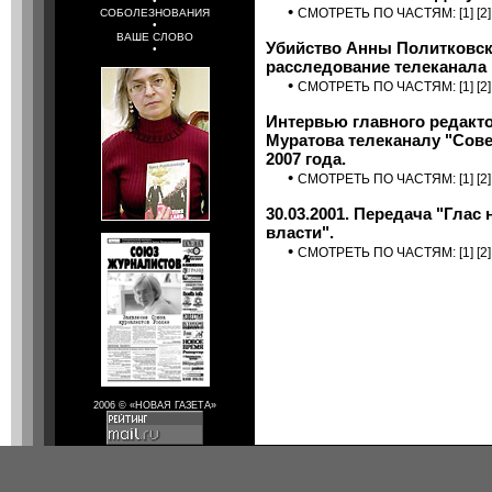
•
•
СМОТРЕТЬ ПО ЧАСТЯМ: [
1
] [
2
]
СОБОЛЕЗНОВАНИЯ
•
ВАШЕ СЛОВО
Убийство Анны Политковск
•
расследование телеканала 
•
СМОТРЕТЬ ПО ЧАСТЯМ: [
1
] [
2
]
Интервью главного редакто
Муратова телеканалу "Сове
2007 года.
•
СМОТРЕТЬ ПО ЧАСТЯМ: [
1
] [
2
]
30.03.2001. Передача "Глас
власти".
•
СМОТРЕТЬ ПО ЧАСТЯМ: [
1
] [
2
]
2006 © «НОВАЯ ГАЗЕТА»