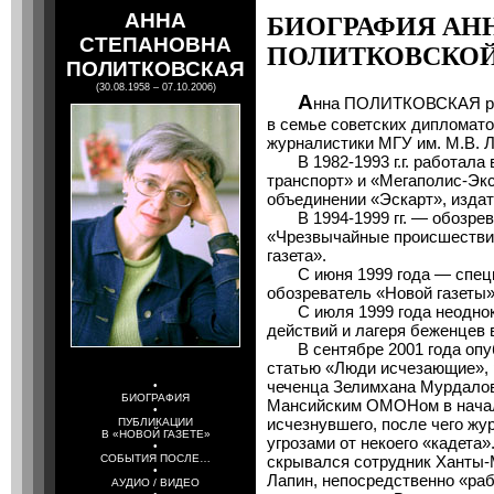
АННА
БИОГРАФИЯ АН
СТЕПАНОВНА
ПОЛИТКОВСКО
ПОЛИТКОВСКАЯ
(30.08.1958 – 07.10.2006)
А
нна ПОЛИТКОВСКАЯ род
в семье советских дипломато
журналистики МГУ им. М.В. 
В 1982-1993 г.г. работала 
транспорт» и «Мегаполис-Экс
объединении «Эскарт», издат
В 1994-1999 гг. — обозрева
«Чрезвычайные происшестви
газета».
С июня 1999 года — специ
обозреватель «Новой газеты»
С июля 1999 года неоднокр
действий и лагеря беженцев 
В сентябре 2001 года опуб
статью «Люди исчезающие»,
чеченца Зелимхана Мурдалов
•
БИОГРАФИЯ
Мансийским ОМОНом в начале
•
исчезнувшего, после чего жу
ПУБЛИКАЦИИ
В «НОВОЙ ГАЗЕТЕ»
угрозами от некоего «кадета
•
СОБЫТИЯ ПОСЛЕ…
скрывался сотрудник Ханты
•
Лапин, непосредственно «ра
АУДИО / ВИДЕО