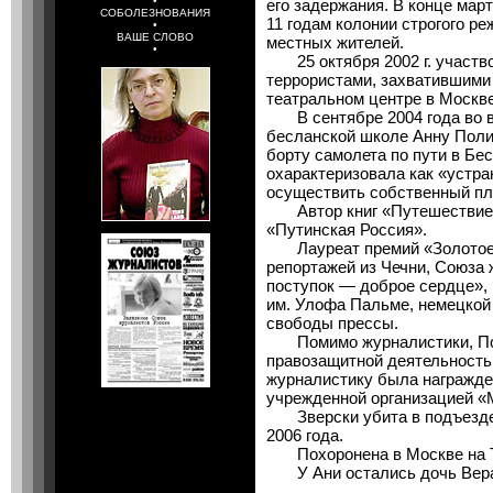
•
его задержания. В конце март
СОБОЛЕЗНОВАНИЯ
11 годам колонии строгого р
•
ВАШЕ СЛОВО
местных жителей.
•
25 октября 2002 г. участво
террористами, захватившими 
театральном центре в Москве
В сентябре 2004 года во вр
бесланской школе Анну Поли
борту самолета по пути в Бе
охарактеризовала как «устра
осуществить собственный пл
Автор книг «Путешествие в
«Путинская Россия».
Лауреат премий «Золотое 
репортажей из Чечни, Союза
поступок — доброе сердце», 
им. Улофа Пальме, немецкой 
свободы прессы.
Помимо журналистики, Пол
правозащитной деятельность
журналистику была награжде
учрежденной организацией «
Зверски убита в подъезде 
2006 года.
Похоронена в Москве на Т
У Ани остались дочь Вера