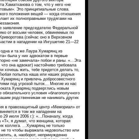
а Хаматханова о том, что у него «не
товым». Это принципиальные слова.
акого положения вещей — когда отношения
елает их полноправными трудягами на
еззакония.
заявление председателю Федеральной
яко от восьми человек, обвиняемых по
 Криворотова (сейчас оно в Верховном
частии в нападении на Ингушетию 21—22
дна и та же Лаура Хумарянц из
та» была у них адвокатом в первые
упорно «не замечала» побои и раны. «…Эта
 что она адвокат) настойчиво требовала
и хочешь жить, тебе придется делать то,
 …Любая попытка наша или наших родных
» Хумарянц и привлечь добросовестного
лями под угрозой пыток… Многие из нас
двоката Хумарянц подверглись новым
е обязательного условия «благополучного
ашим родственникам не нанимать других
я в правозащитный центр «Мемориал» от
виняется в том же нападении на
 29 июля 2006 г.): «…Поначалу, когда
 «Т», я думал, что женщина, которая
 их коллега. …Хумарянц не только
и не то чтобы выражала недовольство или
атить, а, наоборот, непринужденно