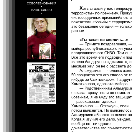
•
СОБОЛЕЗНОВАНИЯ
•
Х
оть старый у нас генпрокур
ВАШЕ СЛОВО
террористы» по-прежнему. Проку
•
чистосердечных признаний» отли
показатели «борьбы с терроризм
это беззаконие сегодня — только
разные.
«Ты такая же сволочь…»
— Примите поздравления, — го
майора республиканского ингушс
владикавказского СИЗО. Там он п
Все это время его подводили по
«члена бандгруппы «джамаат», с
месяцев жил он не с рассвета до 
Альмурзиев — человек железно
50 процентов это его спасло от то
нибудь за Сыктывкаром. На друг
Хаматханова, адвоката майора.
— Родственникам Альмурзи
я сказал сразу: если он помогал
боевикам, я не буду его защищат
— рассказывает адвокат
Хаматханов. — Откажусь, если
потом выяснится. Но выяснилось
Альмурзиев абсолютно оклевета
Когда я изучил его дело, увидел,
вообще нет ни одного
доказательства его причастности