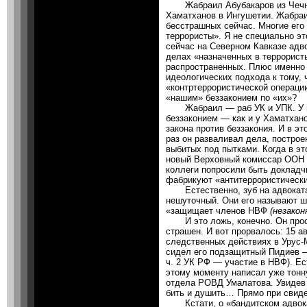
Жабраил Абубакаров из Чечни 
Хаматханов в Ингушетии. Жабраи
бесстрашных сейчас. Многие ег
террористы». Я не специально эт
сейчас на Северном Кавказе адв
делах «назначенных в террорист
распространенных. Плюс именно 
идеологических подхода к тому, 
«контртеррористической операци
«нашим» беззаконием по «их»?
Жабраил — раб УК и УПК. У не
беззаконием — как и у Хаматхан
закона против беззакония. И в э
раз он разваливал дела, построе
выбитых под пытками. Когда в э
новый Верховный комиссар ООН 
коллеги попросили быть докладчи
фабрикуют «антитеррористически
Естественно, зуб на адвоката
нешуточный. Они его называют ш
«защищает членов НВФ
(незако
И это ложь, конечно. Он прост
страшен. И вот прорвалось: 15 а
следственных действиях в Урус-
сидел его подзащитный Пидиев — 
ч. 2 УК РФ — участие в НВФ). Ес
этому моменту написал уже тонн
отдела РОВД Умалатова. Увидев
бить и душить… Прямо при свиде
Кстати, о «бандитском адвока