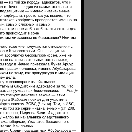
— из той же породы адвокатов, что и
л в Чечне — один из самых активных и
о подзащитные — именно «назначенные
о подбирала, просто так уж вышло, что
окатская храбрость проверяется именно на
ы», самых сложных и самых
на этом поле лоб в лоб сталкиваются два
что происходит в зоне
и»: мы ли законом по беззаконию? Или мы
го тоже «не получаются отношения» с
ова с Криворотовым. Он — защитник
том абсолютно бескомпромиссен. Уже не
нные на «признательных показаниях»,
том году в Чечню приезжала Луиза Арбур,
по правам человека, именно Абубакарова
ком на тему, как прокуратура и милиция
е» дела.
 у «правоохранителей» вырос
татным бандитским адвокатом за то, что
нные вооруженные формирования. — Ред.)
»
о требует действия закона — этим
вгуста Жабраил поехал для участия в
Мартановском РОВД (Чечня). Там, в ИВС,
из той же серии «назначенных» (ст. 208,
тественно, Пидиева били. И адвокат к
у жалоб на начальника следственного
 «жалобщика», Умалатов бросился его
телях. Как привык.
те». Среди подзащитных Абубакарова —