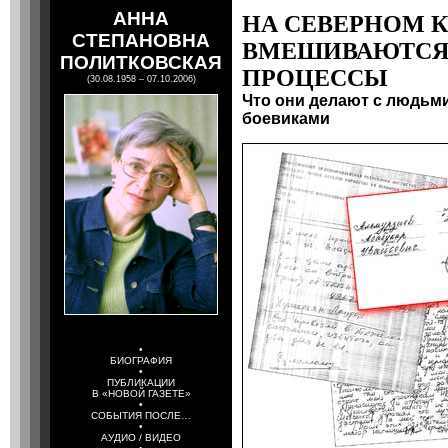
АННА
НА СЕВЕРНОМ 
СТЕПАНОВНА
ВМЕШИВАЮТСЯ
ПОЛИТКОВСКАЯ
ПРОЦЕССЫ
(30.08.1958 – 07.10.2006)
Что они делают с людьми
боевиками
•
БИОГРАФИЯ
•
ПУБЛИКАЦИИ
В «НОВОЙ ГАЗЕТЕ»
•
СОБЫТИЯ ПОСЛЕ…
•
АУДИО / ВИДЕО