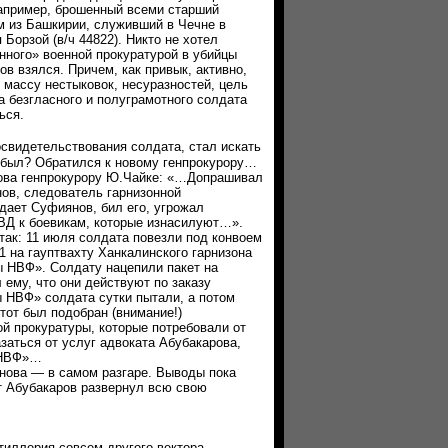
Например, брошенный всеми старший
 из Башкирии, служивший в Чечне в
 Борзой (в/ч 44822). Никто не хотел
ного» военной прокуратурой в убийцы
в взялся. Причем, как привык, активно,
 массу нестыковок, несуразностей, цель
а безгласного и полуграмотного солдата
ься.
освидетельствования солдата, стал искать
н был? Обратился к новому генпрокурору…
рова генпрокурору Ю.Чайке: «…Допрашивал
ов, следователь гарнизонной
дает Суфиянов, бил его, угрожал
ВД к боевикам, которые изнасилуют…».
к: 11 июля солдата повезли под конвоем
1 на гауптвахту Ханкалинского гарнизона
 НВФ». Солдату нацепили пакет на
ему, что они действуют по заказу
 НВФ» солдата сутки пытали, а потом
 тот был подобран (внимание!)
ой прокуратуры, которые потребовали от
азаться от услуг адвоката Абубакарова,
ы НВФ»…
ва — в самом разгаре. Выводы пока
ат Абубакаров развернул всю свою
ллерия совсем другого вектора