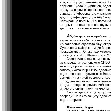
все, кого куда-то «назначают». 
сержант Руслан Суфиянов, родом
полку на окраине горного селения
защищать «федерала», «назначен
другому «федералу», а Абубакаро
невзирая на погоны. И обнаружил
которых — побыстрее спихнуть н
дело, в котором не хочется копат
А
бубакаров же потребовал 
характеристики убитого — кто о
Из заявления адвоката Абубака
Суфиянова майор юстиции Мерин
прокуратуры… Он же, как утверж
«посадить в ИВС Шатойского РО
Закончилась эта активность та
из спецчасти грозненского СИЗО-
— и по дороге… «похитили члены
голову, «командир НВФ» вдолбил 
родственников… убитого. «Члены
выкинули на какой-то дороге, где
сотрудниками гарнизонной военн
солдата (еще раз внимание!) отк
иначе его опять «похитят член
Сейчас дело солдата Суфияно
впереди. Но в его защиту адвок
«артиллерию»…
Железная Лаура
Бывает, увы, адвокатская арти