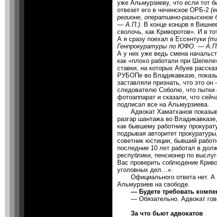
уже Альмурзиеву, что если тот б
отвезет его в чеченское ОРБ-2
(
регионе, оперативно-разыскное 
— А.П.)
. В конце концов я Вишне
сволочь, как Криворотов». И в т
А я сразу поехал в Ессентуки
(т
Генпрокуратуры по ЮФО. — А.П.
А у них уже ведь смена начальст
как «плохо работали при Шепеле
ставки, на которых Абуев рассказ
РУБОПе во Владикавказе, показ
заставляли признать, что это о
следователю Соболю, что пытки 
фотоаппарат и сказали, что сейч
подписал все на Альмурзиева.
Адвокат Хаматханов показывает
разгар шантажа во Владикавказе
как бывшему работнику прокурату
подрывая авторитет прокуратуры
советник юстиции, бывший работ
последние 10 лет работал в дол
республики, пенсионер по выслуг
Вас проверить соблюдение Криво
уголовных дел…».
Официального ответа нет. А н
Альмурзиев на свободе.
— Будете требовать комп
— Обязательно. Адвокат говор
За что бьют адвокатов