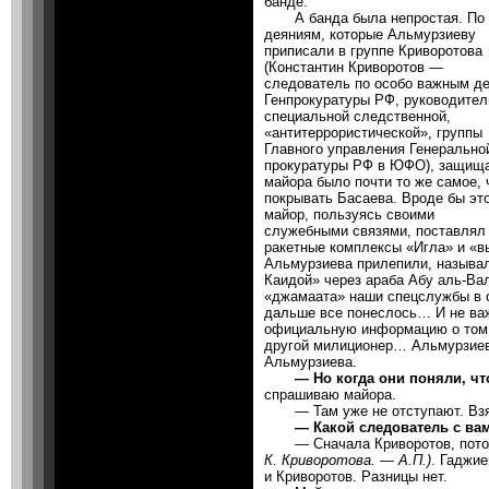
банде.
А банда была непростая. По 
деяниям, которые Альмурзиеву
приписали в группе Криворотова
(Константин Криворотов —
следователь по особо важным д
Генпрокуратуры РФ, руководител
специальной следственной,
«антитеррористической», группы
Главного управления Генерально
прокуратуры РФ в ЮФО), защищ
майора было почти то же самое, 
покрывать Басаева. Вроде бы эт
майор, пользуясь своими
служебными связями, поставлял
ракетные комплексы «Игла» и «вы
Альмурзиева прилепили, называ
Каидой» через араба Абу аль-Ва
«джамаата» наши спецслужбы в с
дальше все понеслось… И не важ
официальную информацию о том,
другой милиционер… Альмурзиев 
Альмурзиева.
— Но когда они поняли, чт
спрашиваю майора.
— Там уже не отступают. Взяли
— Какой следователь с вам
— Сначала Криворотов, пото
К. Криворотова. — А.П.)
. Гаджи
и Криворотов. Разницы нет.