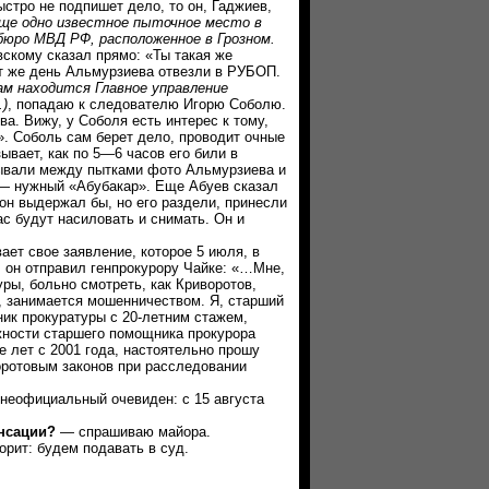
ыстро не подпишет дело, то он, Гаджиев,
еще одно известное пыточное место в
бюро МВД РФ, расположенное в Грозном.
вскому сказал прямо: «Ты такая же
от же день Альмурзиева отвезли в РУБОП.
ам находится Главное управление
)
, попадаю к следователю Игорю Соболю.
ва. Вижу, у Соболя есть интерес к тому,
». Соболь сам берет дело, проводит очные
ывает, как по 5—6 часов его били в
ывали между пытками фото Альмурзиева и
н — нужный «Абубакар». Еще Абуев сказал
он выдержал бы, но его раздели, принесли
ас будут насиловать и снимать. Он и
 свое заявление, которое 5 июля, в
, он отправил генпрокурору Чайке: «…Мне,
ры, больно смотреть, как Криворотов,
, занимается мошенничеством. Я, старший
ник прокуратуры с 20-летним стажем,
жности старшего помощника прокурора
е лет с 2001 года, настоятельно прошу
ротовым законов при расследовании
еофициальный очевиден: с 15 августа
енсации?
— спрашиваю майора.
ит: будем подавать в суд.