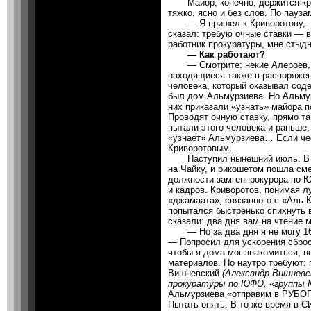
Майор, конечно, держится-крепи
тяжко, ясно и без слов. По пауз
— Я пришел к Криворотову, — 
сказал: требую очные ставки — 
работник прокуратуры, мне стыдн
— Как работают?
— Смотрите: некие Алероев, А
находящиеся также в распоряжен
человека, который оказывал соде
был дом Альмурзиева. Но Альмур
них приказали «узнать» майора п
Проводят очную ставку, прямо т
пытали этого человека и раньше,
«узнает» Альмурзиева… Если чес
Криворотовым…
Наступил нынешний июль. В Мо
на Чайку, и рикошетом пошла см
должности замгенпрокурора по Ю
и кадров. Криворотов, понимая л
«джамаата», связанного с «Аль-К
попытался быстренько спихнуть 
сказали: два дня вам на чтение 
— Но за два дня я не могу 16 
— Попросил для ускорения сброс
чтобы я дома мог знакомиться, н
материалов. Но наутро требуют:
Вишневский
(Александр Вишневс
прокуратуры по ЮФО, «группы К
Альмурзиева «отправим в РУБО
Пытать опять. В то же время в 