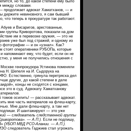
тся, но то, до какой степени ему было
ам между словами.
продолжает адвокат Хаматханов, — и
вы держите невиновного, я сам бывший
о, что теперь в прокуратуре так работают.
буев и Висаригов, арестованные,
ии группы Криворотова, показали на дом
йствие им в перевозке оружия, — это не
зиев уже был под стражей, и одному из
о фотографии — и он «узнал». Как?
ам стоят оперативники РУБОПа, которые
 и напоминают ему, что будет, если он не
тно, у меня не получились отношения с
скве генпрокурора Устинова поменяли
ена Н. Шепеля на И. Сыдорука на
ФО. Естественно, грянула перетряска дел
учше других, до какой степени в деле
аидой», концы не сходятся с концами,
все это в суд. Адвокату Хаматханову
материалов.
томов осилить! — рассказывает адвокат.
ить мне часть материалов на флеш-карту,
очью. Мне дали флеш-карту, а там нет
 подпиши. И шантажируют — это уже
кий — следователь следственной группы
риворотова». — А.П.)
. Если не подпишу,
П»
(УБОП МВД РСО-Алании. — А.П.)
.
СИЗО следователь Гаджиев стал угрожать