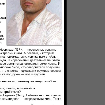
тем
елам
ь
й
ать
что
от
 боевикам ПЗРК — переносные зенитно-
стрелы» к ним. А боевики, к которым
лись «джамаатом», «связанным с «Аль-
лида. О «пресечении деятельности» этого
вое время отрапортовали громогласно. И
но уже было, что следователи получили
 что снабжал «джамаат» оружием совсем
же под рукой — вот и крутили
о вы не тот, почему не отпустили?
—
, значит, признавайся.
и «работал»?
м Гаджиев
(Закир Гаджиев — член группы
ев командовал — оперативники били. То же