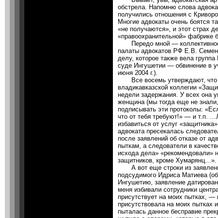
обстрела. Напомню слова адвокат
получились отношения с Криворо
Многие адвокаты очень боятся т
«не получаются», и этот страх д
«правоохранительной» фабрике б
Передо мной — коллективное 
палаты адвокатов РФ Е.В. Семен
делу, которое также вела группа
суде Ингушетии — обвинение в у
июня 2004 г.).
Все восемь утверждают, что о
владикавказской коллегии «Защи
недели задержания. У всех она 
женщина (мы тогда еще не знали,
подписывать эти протоколы: «Есл
что от тебя требуют!» — и т.п.
избавиться от услуг «защитника
адвоката пресекалась следовате
после заявлений об отказе от а
пыткам, а следователи в качеств
исхода дела» «рекомендовали» н
защитников, кроме Хумарянц…».
А вот еще строки из заявлени
подсудимого Идриса Матиева (об
Ингушетию, заявление датировано
меня избивали сотрудники центра
присутствует на моих пытках, —
присутствовала на моих пытках 
пыталась данное бесправие прекр