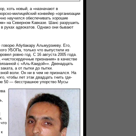
ор, хоть новый, а «назначают в
рорско-милицейский конвейер «организации
чно научился обеспечивать хорошие
ом» на Северном Кавказе. Шанс разрушить
 в руках адвокатов. Однако они бывают
ворю Абубакару Альмурзиеву. Его,
кого УБОПа, только что выпустили из
ровел ровно год. С 16 августа 2005 года.
д «чистосердечные признания» в качестве
вязанной с «Аль-Каидой»». Двенадцать
заката, а от пытки до пытки.
й воли. Он ни в чем не признался. На
го, чтобы лет этак двадцать гнить где-
ие 50 — бесстрашное упорство Мусы
ева
ь,
:
н.
 что
 к