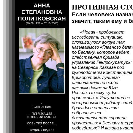
АННА
ПРОТИВНАЯ СТ
СТЕПАНОВНА
Если человека назна
ПОЛИТКОВСКАЯ
значит, таким ему и 
(30.08.1958 – 07.10.2006)
«Новая» продолжает
исследовать ситуацию,
сложившуюся вокруг так
называемого
«Главного дела
по Беслану, которое ведет
следственная бригада
управления Генпрокуратуры
на Северном Кавказе под
руководством Константина
Криворотова, лучшего
следователя по особо
важным делам на Юге
России. Почему суды
присяжных в Ингушетии не
воспринимают работу этой
•
бригады и отвергают
БИОГРАФИЯ
•
собранные ею
ПУБЛИКАЦИИ
В «НОВОЙ ГАЗЕТЕ»
доказательства «против
•
причастных к Беслану терр
СОБЫТИЯ ПОСЛЕ…
•
подсудимых? И какова участ
АУДИО / ВИДЕО