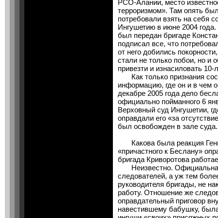
РСО-Алании, место известное
терроризмом». Там опять был
потребовали взять на себя с
Ингушетию в июне 2004 года.
был передан бригаде Конста
подписал все, что потребова
от него добились покорности,
стали не только побои, но и 
привезти и изнасиловать 10
Как только признания сост
информацию, где он и в чем о
декабре 2005 года дело бесл
официально пойманного 6 янв
Верховный суд Ингушетии, гд
оправдали его «за отсутстви
был освобожден в зале суда.
Какова была реакция Генпр
«причастного к Беслану» опр
бригада Криворотова работае
Неизвестно. Официальная р
следователей, а уж тем боле
руководителя бригады, не на
работу. Отношение же следо
оправдательный приговор вну
навестившему бабушку, была
ингуши «своих» присяжных п