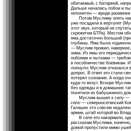
обитаемый, с батареей, напр
Дальше начались побои и пы
непонятен — вроде разминки 
Потом Муслиму опять напял
уже посадили в вертолет (Мус
этот звук, который не спута
скрежетом БТРа). Местом оби
яма достаточно большой (при
глубины. Яма была «одиночк
— Муслим прожил, наверное,
зима. Из ямы его периодичес
побоями и пытками — требов
в пособничестве боевикам. И 
лопнуло: Муслим отказался 
допрос. В ответ его стали св
потерял сознание. А когда очн
куда-то везут. Вскоре Мусли
без одежды и в домашних тап
похитили из бабушкиного дом
Муслим вышел к селу — ока
село — североосетинский Ком
Галашек это совсем недалеко
армии, штаб которой во Влад
В селе его накормили, одел
рассказам Муслима, конечно,
домой пропустили мимо ушей