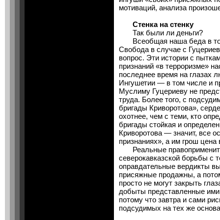
мотиваций, анализа произош
Стенка на стенку
Так были ли деньги?
Всеобщая наша беда в том,
Свобода в случае с Гуцери
вопрос. Эти истории с пытк
признаний «в терроризме» на
последнее время на глазах л
Ингушетии — в том числе и п
Муслиму Гуцериеву не предст
труда. Более того, с подсуд
бригады Криворотова», серд
охотнее, чем с теми, кто опр
бригады стойкая и определен
Криворотова — значит, все 
признаниях», а им грош цена
Реальные правопримените
северокавказской борьбы с 
оправдательные вердикты вын
присяжные продажны, а потом
просто не могут закрыть гла
добыты представленные ими 
потому что завтра и сами ри
подсудимых на тех же основа