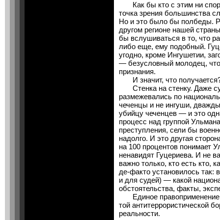
Как бы кто с этим ни спори
точка зрения большинства с
Но и это было бы полбеды. Р
другом регионе нашей стран
бы вслушиваться в то, что р
либо еще, ему подобный. Гуц
угодно, кроме Ингушетии, за
— безусловный молодец, что
признания.
И значит, что получается
Стенка на стенку. Даже су
размежевались по националь
чеченцы и не ингуши, дважд
убийцу чеченцев — и это одн
процесс над группой Ульман
преступления, сели бы воен
надолго. И это другая сторон
на 100 процентов понимает У
ненавидят Гуцериева. И не ва
важно только, кто есть кто, к
де-факто установилось так: 
и для судей) — какой национ
обстоятельства, факты, эксп
Единое правоприменение в 
той антитеррористической б
реальности.