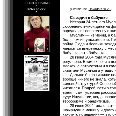
•
СОБОЛЕЗНОВАНИЯ
•
ВАШЕ СЛОВО
(Окончание.
Начало в № 28
)
•
Съездил к бабушке
История 24-летнего Мусли
сюрреалистичной даже на фон
определяют современную жиз
Муслим — из Чечни, а бабу
большом ингушском селе. Га
войну. Сюда и боевики заход
наносятся вперемежку с жест
бабушка есть бабушка.
28 июня 2004 года Муслим 
регулярно. Ближе к ночи в до
масках, с автоматами и в ка
схватили Муслима и утащили
Дальше была тишина: полто
вообще ничего не знала, хоть
силовой структурой Северной
числился. Подробности о том
время, сам Гуцериев расска
суде Ингушетии, когда начал
терроризме и бандитизме.
28 июня 2004 года с натяну
швырнули в машину и долго к
каком-то помещении — это ок