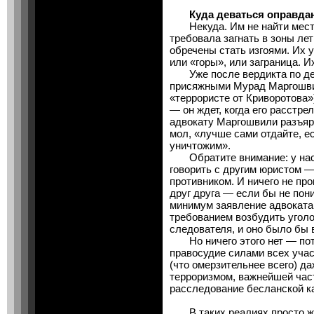
Куда деваться оправда
Некуда. Им не найти места.
требовала загнать в зоны лет
обречены стать изгоями. Их 
или «горы», или заграница. 
Уже после вердикта по дел
присяжными Мурад Маргошви
«террористе от Криворотова»
— он ждет, когда его расстр
адвокату Маргошвили разъяр
мол, «лучше сами отдайте, 
уничтожим».
Обратите внимание: у нас 
говорить с другим юристом —
противником. И ничего не про
друг друга — если бы не пон
минимум заявление адвоката 
требованием возбудить уголо
следователя, и оно было бы
Но ничего этого нет — пото
правосудие силами всех учас
(что омерзительнее всего) д
терроризмом, важнейшей час
расследование бесланской к
В таких реалиях просто жит