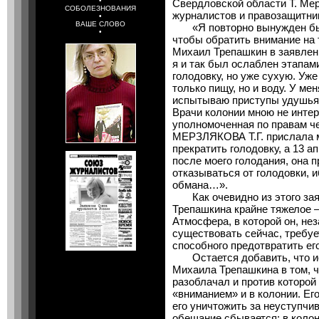
•
Свердловской области Т. Мер
СОБОЛЕЗНОВАНИЯ
журналистов и правозащитни
•
ВАШЕ СЛОВО
«Я повторно вынужден был 
•
чтобы обратить внимание н
Михаил Трепашкин в заявлени
я и так был ослаблен этапам
голодовку, но уже сухую. Уже
только пищу, но и воду. У ме
испытываю приступы удушья,
Врачи колонии мною не интере
уполномоченная по правам ч
МЕРЗЛЯКОВА Т.Г. прислала м
прекратить голодовку, а 13 ап
после моего голодания, она п
отказываться от голодовки, 
обмана…».
Как очевидно из этого зая
Трепашкина крайне тяжелое —
Атмосфера, в которой он, не
существовать сейчас, требу
способного предотвратить его
Остается добавить, что ис
Михаила Трепашкина в том, ч
разоблачал и против которой 
«вниманием» и в колонии. Е
его уничтожить за неуступчи
обещание сбывается; в колон