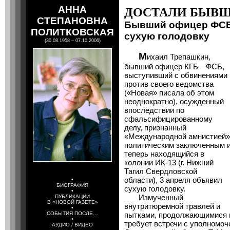
АННА
ДОСТАЛИ БЫВШ
СТЕПАНОВНА
Бывший офицер ФСБ
ПОЛИТКОВСКАЯ
сухую голодовку
(30.08.1958 – 07.10.2006)
М
ихаил Трепашкин,
бывший офицер КГБ—ФСБ,
выступивший с обвинениями
против своего ведомства
(«Новая» писала об этом
неоднократно), осужденный
впоследствии по
сфальсифицированному
делу, признанный
«Международной амнистией»
политическим заключенным 
теперь находящийся в
колонии ИК-13 (г. Нижний
Тагил Свердловской
области), 3 апреля объявил
•
БИОГРАФИЯ
сухую голодовку.
•
Измученный
ПУБЛИКАЦИИ
В «НОВОЙ ГАЗЕТЕ»
внутритюремной травлей и
•
СОБЫТИЯ ПОСЛЕ…
пытками, продолжающимися в
•
требует встречи с уполномоч
АУДИО / ВИДЕО