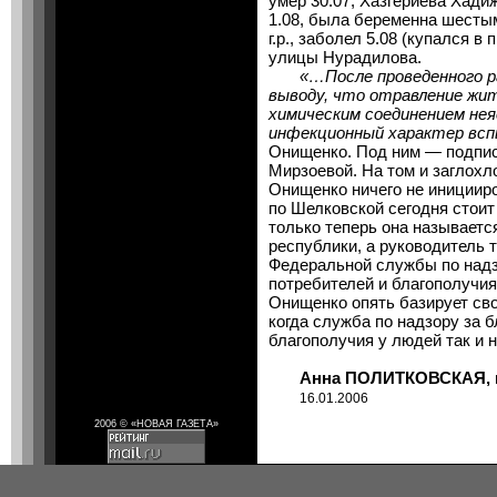
умер 30.07; Хазгериева Хадижа
1.08, была беременна шесты
г.р., заболел 5.08 (купался в
улицы Нурадилова.
«…После проведенного р
выводу, что отравление жи
химическим соединением нея
инфекционный характер вс
Онищенко. Под ним — подпись
Мирзоевой. На том и заглохл
Онищенко ничего не инициир
по Шелковской сегодня стои
только теперь она называетс
республики, а руководитель 
Федеральной службы по надз
потребителей и благополучия 
Онищенко опять базирует сво
когда служба по надзору за б
благополучия у людей так и н
Анна ПОЛИТКОВСКАЯ, наш
16.01.2006
2006 © «НОВАЯ ГАЗЕТА»