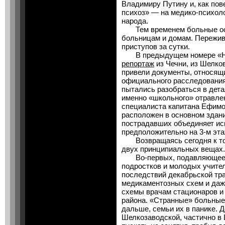
Владимиру Путину и, как пов
психоз» — на медико-психол
народа.
Тем временем больные оста
больницам и домам. Пережив
приступов за сутки.
В предыдущем номере «Но
репортаж
из Чечни, из Шелков
привели документы, относящи
официального расследования,
пытались разобраться в дета
именно «школьного» отравле
специалиста капитана Ефимо
расположен в основном здани
пострадавших объединяет ис
предположительно на 3-м э
Возвращаясь сегодня к той
двух принципиальных вещах.
Во-первых, подавляющее ч
подростков и молодых учите
последствий декабрьской траг
медикаментозных схем и даже
схемы врачам стационаров и
района. «Странные» больные 
дальше, семьи их в панике. 
Шелкозаводской, частично в