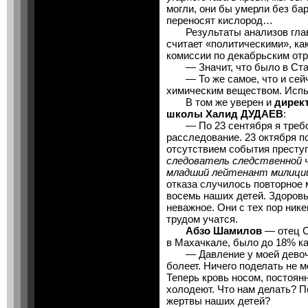
могли, они бы умерли без ба
переносят кислород…
Результаты анализов глав
считает «политическими», ка
комиссии по декабрьским от
— Значит, что было в Ста
— То же самое, что и сейч
химическим веществом. Испыт
В том же уверен и
дирек
школы Халид ДУДАЕВ
:
— По 23 сентября я требов
расследование. 23 октября п
отсутствием события престу
следователь следственной 
младший лейтенант милиции 
отказа случилось повторное
восемь наших детей. Здоров
неважное. Они с тех пор ник
трудом учатся.
Абзо Шамилов
— отец Се
в Махачкале, было до 18% к
— Давление у моей девочки
болеет. Ничего поделать не м
Теперь кровь носом, постоян
холодеют. Что нам делать? 
жертвы наших детей?