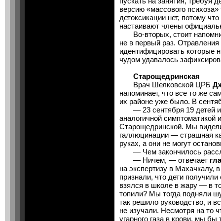
пускать на занятия, требуя 
версию «массового психоза» т
детоксикации нет, потому что
настаивают члены официальн
Во-вторых, стоит напомнить
не в первый раз. Отравлени
идентифицировать которые ни
чудом удавалось зафиксиров
Старощедринская
Врач Шелковской ЦРБ
Д
напоминает, что все то же са
их районе уже было. В сентяб
— 23 сентября 19 детей и 
аналогичной симптоматикой 
Старощедринской. Мы видели
галлюцинации — страшная ка
руках, а они не могут остано
— Чем закончилось рассл
— Ничем, — отвечает
гл
на экспертизу в Махачкалу, 
признали, что дети получили
взялся в школе в жару — в то
топили? Мы тогда подняли шу
так решило руководство, и вс
не изучали. Несмотря на то 
угарного газа в крови, мы бы