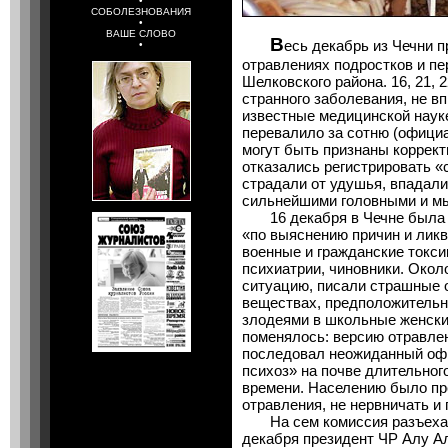
•
СОБОЛЕЗНОВАНИЯ
•
ВАШЕ СЛОВО
В
есь декабрь из Чечни 
•
отравлениях подростков и п
Шелковского района. 16, 21, 
странного заболевания, не в
известные медицинской науке
перевалило за сотню (офици
могут быть признаны коррект
отказались регистрировать «
страдали от удушья, впадали
сильнейшими головными и м
16 декабря в Чечне была с
«по выяснению причин и лик
военные и гражданские токси
психиатрии, чиновники. Окол
ситуацию, писали страшные 
веществах, предположитель
злодеями в школьные женские
поменялось: версию отравлен
последовал неожиданный оф
психоз» на почве длительног
времени. Населению было пр
отравления, не нервничать 
На сем комиссия разъехала
декабря президент ЧР Алу А