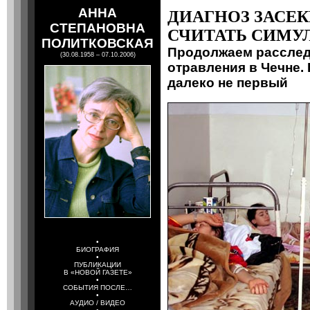
АННА
ДИАГНОЗ ЗАСЕК
СТЕПАНОВНА
СЧИТАТЬ СИМУ
ПОЛИТКОВСКАЯ
Продолжаем расслед
(30.08.1958 – 07.10.2006)
отравления в Чечне.
далеко не первый
•
БИОГРАФИЯ
•
ПУБЛИКАЦИИ
В «НОВОЙ ГАЗЕТЕ»
•
СОБЫТИЯ ПОСЛЕ…
•
АУДИО / ВИДЕО