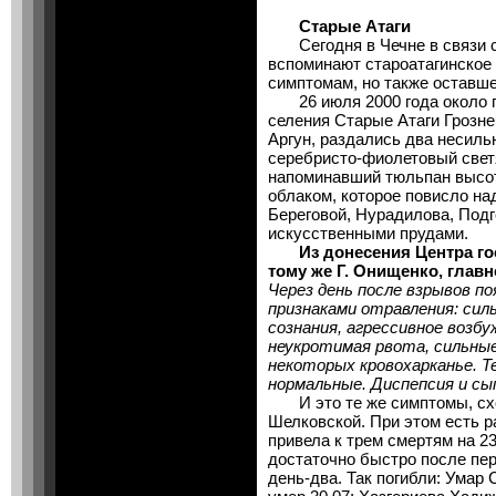
Старые Атаги
Сегодня в Чечне в связи с 
вспоминают староатагинское 
симптомам, но также оставш
26 июля 2000 года около пя
селения Старые Атаги Грозне
Аргун, раздались два несиль
серебристо-фиолетовый свет
напоминавший тюльпан высот
облаком, которое повисло н
Береговой, Нурадилова, Подг
искусственными прудами.
Из донесения Центра г
тому же Г. Онищенко, глав
Через день после взрывов по
признаками отравления: сил
сознания, агрессивное возб
неукротимая рвота, сильные
некоторых кровохарканье. Т
нормальные. Диспепсия и 
И это те же симптомы, схо
Шелковской. При этом есть р
привела к трем смертям на 2
достаточно быстро после пер
день-два. Так погибли: Умар С