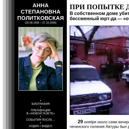
АННА
ПРИ ПОПЫТКЕ 
СТЕПАНОВНА
В собственном доме уби
ПОЛИТКОВСКАЯ
бессменный юрт-да — «о
(30.08.1958 – 07.10.2006)
•
БИОГРАФИЯ
•
ПУБЛИКАЦИИ
В «НОВОЙ ГАЗЕТЕ»
•
СОБЫТИЯ ПОСЛЕ…
29
ноября около семи вечер
•
АУДИО / ВИДЕО
чеченского селения Автуры был 