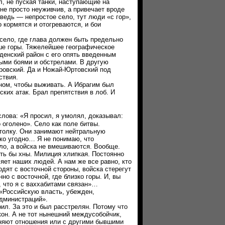
л, не пуская танки, наступающие на
не просто неуживчив, а привечает вроде
 ведь — непростое село, тут люди «с гор»,
 кормятся и отогреваются, и бои
о, где глава должен быть предельно
ше горы. Тяжелейшее географическое
денский район с его опять введенным
ыми боями и обстрелами. В другую
ровский. Да и Ножай-Юртовский под
ствия.
м, чтобы выживать. А Ибрагим был
ких атак. Брал препятствия в лоб. И
слова: «Я просил, я умолял, доказывал:
оголено». Село как поле битвы.
 толку. Они занимают нейтральную
ько угодно… Я не понимаю, что
ло, а войска не вмешиваются. Вообще.
оть бы хны. Милиция хлипкая. Постоянно
ляет наших людей. А нам же все равно, кто
дят с восточной стороны, войска стерегут
но с восточной, где близко горы. И, вы
, что я с ваххабитами связан»…
Российскую власть, убежден,
дминистраций».
 За это и был расстрелян. Потому что
кон. А не тот нынешний междусобойчик,
няют отношения или с другими бывшими