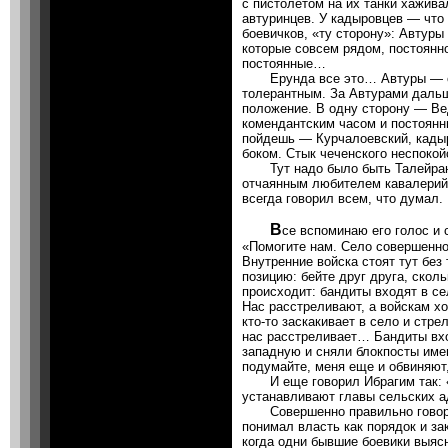
с пистолетом на их танки хажива
автуринцев. У кадыровцев — что 
боевичков, «ту сторону»: Автуры
которые совсем рядом, постоянно
постоянные…
Ерунда все это… Автуры — сел
толерантным. За Автурами даль
положение. В одну сторону — Ве
комендантским часом и постоянн
пойдешь — Курчалоевский, кады
боком. Стык чеченского неспокой
Тут надо было быть Талейрано
отчаянным любителем кавалерийс
всегда говорил всем, что думал.
В
се вспоминаю его голос и 
«Помогите нам. Село совершенно 
Внутренние войска стоят тут без
позицию: бейте друг друга, скол
происходит: бандиты входят в се
Нас расстреливают, а войскам х
кто-то заскакивает в село и стре
нас расстреливает… Бандиты вхо
западную и сняли блокпосты имен
подумайте, меня еще и обвиняют
И еще говорил Ибрагим так: «
устанавливают главы сельских а
Совершенно правильно говорил.
понимал власть как порядок и за
когда одни бывшие боевики выяс