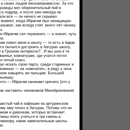
своих людей бескомпромиссно. За что
днажды вел оборонительный бой в
а подряд, и после уже никогда не
али все — он ничего не скрывал.
омент, когда Ибрагим был незащищен.
азывал, как всегда спит, много лет начеку:
ы.
Ибрагим сел поужинать — а значит, чуть
ра.
 повел меня в школу — то есть в барак
го пытался достроить в Автурах школу,
 в Грозном интересно?.. И мы шли в те
ванных комнатушек, где учатся почти
по пятый класс.
 искать свою парту, среди старинных и
занных — на «камчатке», в ряду у окна.
змом ковырять ее пальцем. Большой
льчишку.
о — Ибрагим начинает кричать (это у
 заставить чиновников Минобразования
тый чай в кафешке на автуринском
ему ему плохо в Автурах. Потому что он
икам и девочкам, которых встречает
лжны опять учиться в три смены в
левизору, какие замечательные школы
сии…