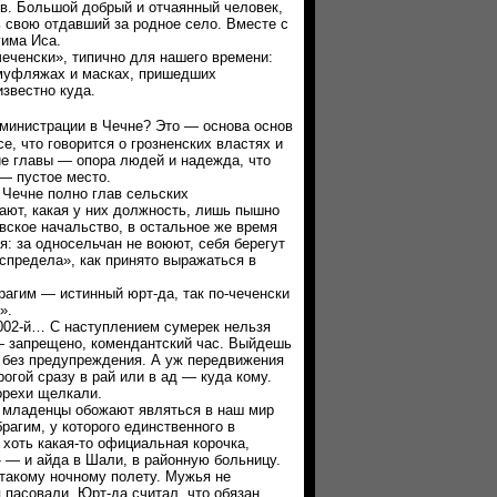
в. Большой добрый и отчаянный человек,
ь свою отдавший за родное село. Вместе с
гима Иса.
енски», типично для нашего времени:
амуфляжах и масках, пришедших
звестно куда.
дминистрации в Чечне? Это — основа основ
е, что говорится о грозненских властях и
е главы — опора людей и надежда, что
 — пустое место.
ечне полно глав сельских
ают, какая у них должность, лишь пышно
вское начальство, в остальное же время
я: за односельчан не воюют, себя берегут
спредела», как принято выражаться в
им — истинный юрт-да, так по-чеченски
».
002-й… С наступлением сумерек нельзя
 запрещено, комендантский час. Выйдешь
т без предупреждения. А уж передвижения
огой сразу в рай или в ад — куда кому.
орехи щелкали.
ладенцы обожают являться в наш мир
рагим, у которого единственного в
хоть какая-то официальная корочка,
 — и айда в Шали, в районную больницу.
такому ночному полету. Мужья не
 пасовали. Юрт-да считал, что обязан.