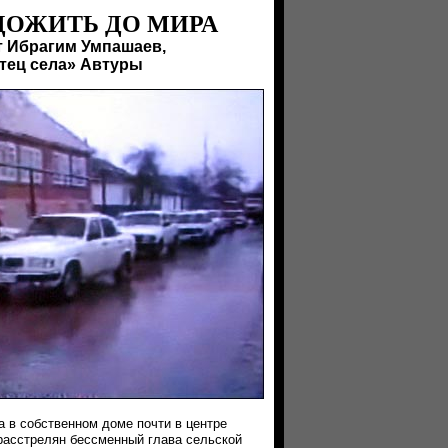
ДОЖИТЬ ДО МИРА
т Ибрагим Умпашаев,
тец села» Автуры
а в собственном доме почти в центре
расстрелян бессменный глава сельской