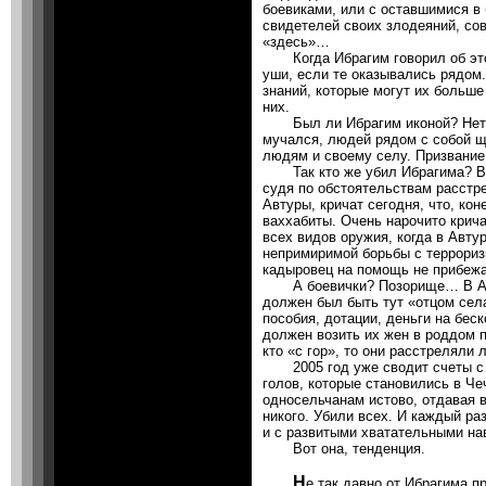
боевиками, или с оставшимися в
свидетелей своих злодеяний, сов
«здесь»…
Когда Ибрагим говорил об этом
уши, если те оказывались рядом.
знаний, которые могут их больше
них.
Был ли Ибрагим иконой? Нет. 
мучался, людей рядом с собой щ
людям и своему селу. Призвание 
Так кто же убил Ибрагима? Ведь
судя по обстоятельствам расст
Автуры, кричат сегодня, что, ко
ваххабиты. Очень нарочито крича
всех видов оружия, когда в Авту
непримиримой борьбы с террориз
кадыровец на помощь не прибеж
А боевички? Позорище… В Авту
должен был быть тут «отцом сел
пособия, дотации, деньги на бес
должен возить их жен в роддом 
кто «с гор», то они расстреляли 
2005 год уже сводит счеты с д
голов, которые становились в Че
односельчанам истово, отдавая в
никого. Убили всех. И каждый ра
и с развитыми хватательными на
Вот она, тенденция.
Н
е так давно от Ибрагима 