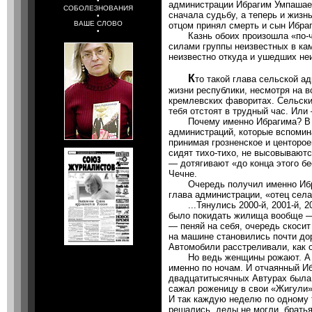
•
администрации Ибрагим Умпашае
СОБОЛЕЗНОВАНИЯ
сначала судьбу, а теперь и жизн
•
ВАШЕ СЛОВО
отцом принял смерть и сын Ибра
•
Казнь обоих произошла «по-чеч
силами группы неизвестных в к
неизвестно откуда и ушедших неи
К
то такой глава сельской а
жизни республики, несмотря на вс
кремлевских фаворитах. Сельски
тебя отстоят в трудный час. Или
Почему именно Ибрагима? В Ч
администраций, которые вспомин
принимая грозненское и центорое
сидят тихо-тихо, не высовываютс
— дотягивают «до конца этого бе
Чечне.
Очередь получил именно Ибраг
глава администрации, «отец села
...Тянулись 2000-й, 2001-й, 2
было покидать жилища вообще —
— пеняй на себя, очередь скоси
на машине становились почти дор
Автомобили расстреливали, как 
Но ведь женщины рожают. А м
именно по ночам. И отчаянный Иб
двадцатитысячных Автурах была 
сажал роженицу в свои «Жигули»
И так каждую неделю по одному 
решались, деды не могли, братья