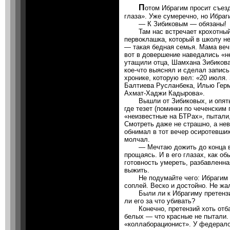
П
отом Ибрагим просит съез
глаза». Уже сумеречно, но Ибраг
— К Зибиковым — обязаны!
Там нас встречает крохотный,
первоклашка, который в школу н
— такая бедная семья. Мама веч
вот в довершение наведались «н
утащили отца, Шамхана Зибикова
кое-что выяснял и сделал запись
хронике, которую вел: «20 июля
Балтиева Русланбека, Илью Герм
Ахмат-Хаджи Кадырова».
Вышли от Зибиковых, и опять И
где тезет (поминки по чеченским
«неизвестные на БТРах», пытали,
Смотреть даже не страшно, а не
обнимал в тот вечер осиротевших
молчал.
— Мечтаю дожить до конца вой
прощаясь. И в его глазах, как о
готовность умереть, разбавленна
выжить.
Не подумайте чего: Ибрагим пр
соплей. Веско и достойно. Не жа
Были ли к Ибрагиму претензии
ли его за что убивать?
Конечно, претензий хоть отбав
белых — что красные не пытали.
«коллаборационист». У федералов