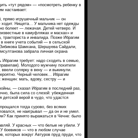
дить «тут рядом» — «посмотреть ребенку в
им настаивает:
 прямо игрушечный мальчик — он
е ходит. Нищета… У мальчика нет одежды
но болеет — лежачая. Детей четверо. И
еизвестные в камуфляжах и масках» и
, тракториста и инвалида. Позже Ибрагим
 в книге учета событий — в сельской
. Зибикова Шамхана, Шершуева Сайдали,
исултанова забрала личная охрана
брагим требует: надо сходить в семью,
 правилам). Молодого мужчину похитили
 ввели солярку в вену — и выкинули.
вероятно. Черный человек… Ибрагим
 женщин: мать, вдову, сестру — и
ны, — сказал Ибрагим в последний раз,
бычно, была сила со слезой: убежденная
я детской верой в чудо, что удастся
ощался тогда сурово, без всяких
ловался, не наигрывал — да он и не умел.
? Как принято выражаться в Чечне: было
ляй. У красных — что белые не убили. У
 У боевиков — что в любом случае
, которых вокруг Автуров пруд пруди, что