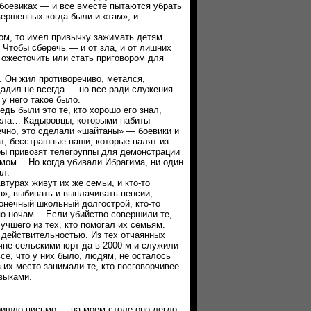
 боевиках — и все вместе пытаются убрать
ершенных когда были и «там», и
, то имел привычку зажимать детям
 Чтобы сберечь — и от зла, и от лишних
 ожесточить или стать приговором для
Он жил противоречиво, метался,
адил не всегда — но все ради служения
у него такое было.
 были это те, кто хорошо его знал,
рела… Кадыровцы, которыми набиты
нечно, это сделали «шайтаны» — боевики и
т, бесстрашные наши, которые палят из
ры привозят телегруппы для демонстрации
мом… Но когда убивали Ибрагима, ни один
ал.
рах живут их же семьи, и кто-то
а», выбивать и выплачивать пенсии,
конечный школьный долгострой, кто-то
по ночам… Если убийство совершили те,
лучшего из тех, кто помогал их семьям.
ействительностью. Из тех отчаянных
чне сельскими юрт-да в 2000-м и служили
се, что у них было, людям, не осталось
з их место занимали те, кто посговорчивее
выками.
пришло письмо — на моем столе оно легло