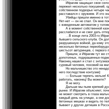
Ибрагим защищал свое село и 
пережил несколько покушений, о
собственном подворье четыре час
расставался с оружием. И это зн
Убийцы пришли именно в тот м
Нет-нет — он не спал. Он мне пок
с взведенным автоматом у голов
А в момент собственной казни 
расслабился и не смог дать отпо
…В конце лета 2003-го Ибрагим
бывшего сельского клуба. Он дол
разрушенную войной, да кому это
несколько бетонных переоборудо
шестьсот автуринцев, с первого 
Пришли, и Ибрагим тут же стал
допотопных, подкрашенных-подма
Наконец нашел и стал с энтузиа
суровый человек, похожий на ма
Но мальчишество это ненадолг
него последствие контузии):
— Больше терпеть нельзя! Как
работать, наконец! Вы можете?
Я не могу.
Дальше мы пьем крепкий душис
рынке. И Ибрагим объясняет, поч
не может смотреть в глаза мальч
каждый день на улицах, а они до
бетонных мешках и видеть по те
бывают у других детишек в Рос