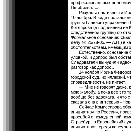
профессиональных полномочи
Пшибиева…».
Результат активности Ири
10 ноября. В виде постановл
группы Главного управления
Котлярова (в подчинении не 
следственной группы) об отв
Формальное основание: «Был
делу № 25/78-05. — А.П.) в 
обстоятельствам, имеющим з
Естественно, основание б
уловкой, и допрос был обста
Следователи вынудили адвок
разговор как допрос…
14 ноября Ирина Федоровн
городской суд, но иллюзий, ч
справедливости, не питает.
— Мне не говорят даже, ког
мою жалобу, а пока все это 
вообще без адвоката, и что с
сказала она в интервью «Ново
Сейчас Комиссарова обрат
инициативу по России», прав
просьбой о немедленной помо
Страсбург, в Европейский су
инициатива», среди консуль