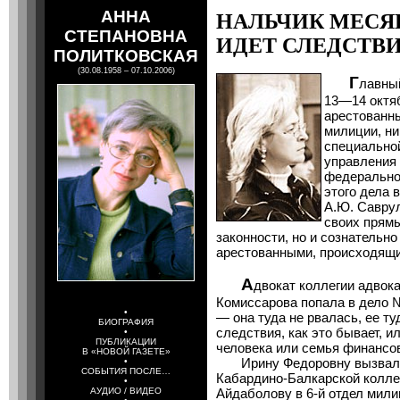
АННА
НАЛЬЧИК МЕСЯЦ
СТЕПАНОВНА
ИДЕТ СЛЕДСТВ
ПОЛИТКОВСКАЯ
(30.08.1958 – 07.10.2006)
Г
лавны
13—14 октя
арестованны
милиции, ни
специальной
управления
федерально
этого дела 
А.Ю. Саврул
своих прям
законности, но и сознательн
арестованными, происходящи
А
двокат коллегии адвок
Комиссарова попала в дело 
•
— она туда не рвалась, ее т
БИОГРАФИЯ
следствия, как это бывает, и
•
ПУБЛИКАЦИИ
человека или семья финансо
В «НОВОЙ ГАЗЕТЕ»
Ирину Федоровну вызвали 
•
СОБЫТИЯ ПОСЛЕ…
Кабардино-Балкарской колле
•
АУДИО / ВИДЕО
Айдаболову в 6-й отдел мил