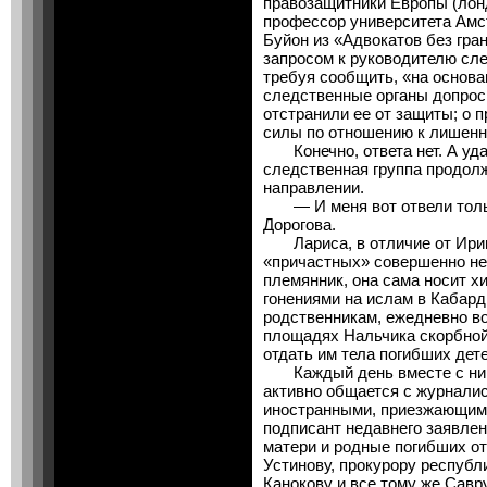
правозащитники Европы (лонд
профессор университета Амс
Буйон из «Адвокатов без гран
запросом к руководителю сл
требуя сообщить, «на основа
следственные органы допрос
отстранили ее от защиты; о 
силы по отношению к лишен
Конечно, ответа нет. А уда
следственная группа продолж
направлении.
— И меня вот отвели тольк
Дорогова.
Лариса, в отличие от Ирин
«причастных» совершенно не
племянник, она сама носит х
гонениями на ислам в Кабард
родственникам, ежедневно в
площадях Нальчика скорбной
отдать им тела погибших дете
Каждый день вместе с ними
активно общается с журналис
иностранными, приезжающими
подписант недавнего заявле
матери и родные погибших о
Устинову, прокурору республ
Канокову и все тому же Савр