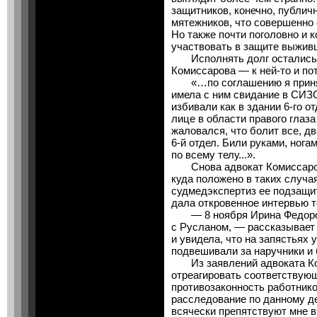
защитников, конечно, публич
мятежников, что совершенно 
Но также почти поголовно и 
участвовать в защите выжив
Исполнять долг остались е
Комиссарова — к ней-то и по
«…по соглашению я приня
имела с ним свидание в СИЗО.
избивали как в здании 6-го о
лице в области правого глаз
жаловался, что болит все, д
6-й отдел. Били руками, ногам
по всему телу...».
Снова адвокат Комиссарова
куда положено в таких случа
судмедэкспертиз ее подзащи
дала откровенное интервью 
— 8 ноября Ирина Федоров
с Русланом, — рассказывает
и увидела, что на запястьях 
подвешивали за наручники и 
Из заявлений адвоката Ко
отреагировать соответствую
противозаконность работник
расследование по данному д
всячески препятствуют мне 