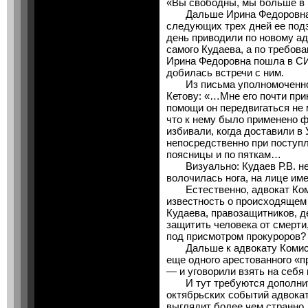
«Вы свободны, мы больше в
Дальше Ирина Федоровна сл
следующих трех дней ее по
день приводили по новому ад
самого Кудаева, а по требов
Ирина Федоровна пошла в СИ
добилась встречи с ним.
Из письма уполномоченному
Кетову: «…Мне его почти при
помощи он передвигаться не 
что к нему было применено ф
избивали, когда доставили в
непосредственно при поступл
поясницы и по пяткам…
Визуально: Кудаев Р.В. не 
волочилась нога, на лице им
Естественно, адвокат Коми
известность о происходящем 
Кудаева, правозащитников, д
защитить человека от смерти
под присмотром прокуроров?
Дальше к адвокату Комисс
еще одного арестованного «
— и уговорили взять на себя 
И тут требуются дополнит
октябрьских событий адвока
выглядит более чем странн