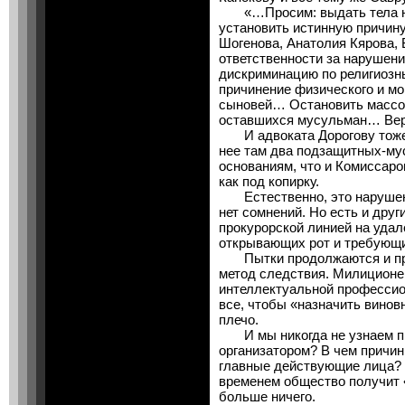
«…Просим: выдать тела н
установить истинную причину
Шогенова, Анатолия Кярова,
ответственности за нарушен
дискриминацию по религиозн
причинение физического и мо
сыновей… Остановить массо
оставшихся мусульман… Вер
И адвоката Дорогову тоже о
нее там два подзащитных-му
основаниям, что и Комиссаро
как под копирку.
Естественно, это нарушени
нет сомнений. Но есть и дру
прокурорской линией на удал
открывающих рот и требующи
Пытки продолжаются и пре
метод следствия. Милиционе
интеллектуальной профессио
все, чтобы «назначить винов
плечо.
И мы никогда не узнаем пра
организатором? В чем причин
главные действующие лица? 
временем общество получит
больше ничего.