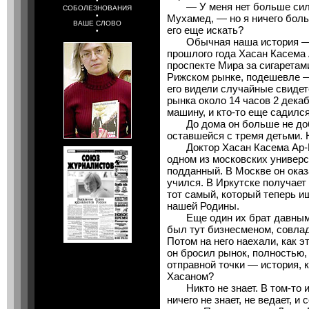
•
— У меня нет больше сил с
СОБОЛЕЗНОВАНИЯ
•
Мухамед, — но я ничего боль
ВАШЕ СЛОВО
его еще искать?
•
Обычная наша история — уж
прошлого года Хасан Касема
проспекте Мира за сигаретами
Рижском рынке, подешевле —
его видели случайные свидет
рынка около 14 часов 2 дека
машину, и кто-то еще садилс
До дома он больше не добр
оставшейся с тремя детьми. 
Доктор Хасан Касема Ар-Рк
одном из московских универ
подданный. В Москве он оказ
учился. В Иркутске получает
тот самый, который теперь и
нашей Родины.
Еще один их брат давным-д
был тут бизнесменом, совла
Потом на него наехали, как эт
он бросил рынок, полностью, 
отправной точки — история, 
Хасаном?
Никто не знает. В том-то и 
ничего не знает, не ведает, и