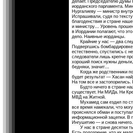
делает. Председателю Думы 
иорданского парламента. Мин
Нургалиеву — министр внутр
Испрашивали, судя по тексту
благоденствия и стране наше
и министру… Уровень прошен
в Иордании полагают, что эт
дело. Наивные иорданцы.
Крайние у нас — два следо
Подвергшись бомбардировке 
естественно, спустились с н
следователи лишь крепче про
хороший поиск нужны деньги, 
бедняки, значит…
Когда же родственники поп
будет результат — Хасан най
На том все и застопорились. 
Будто ничего в стране наше
существует. Ни МИДа. Ни Кр
МВД на Житной.
Мухамед сам ездил по стра
все время намекали, что мог
прояснялся обман и поступал
информационной зацепки. В п
Ингушетию — и снова ничего.
У нас в стране десятки ты
Есть подозрение, что их мало