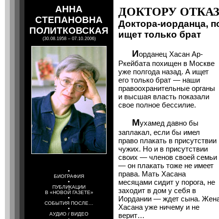
АННА
ДОКТОРУ ОТКА
СТЕПАНОВНА
Доктора-иорданца, п
ПОЛИТКОВСКАЯ
ищет только брат
(30.08.1958 – 07.10.2006)
И
орданец Хасан Ар-
Ркейбата похищен в Москве
уже полгода назад. А ищет
его только брат — наши
правоохранительные органы
и высшая власть показали
свое полное бессилие.
М
ухамед давно бы
заплакал, если бы имел
право плакать в присутствии
чужих. Но и в присутствии
своих — членов своей семьи
— он плакать тоже не имеет
•
права. Мать Хасана
БИОГРАФИЯ
месяцами сидит у порога, не
•
ПУБЛИКАЦИИ
заходит в дом у себя в
В «НОВОЙ ГАЗЕТЕ»
Иордании — ждет сына. Жен
•
СОБЫТИЯ ПОСЛЕ…
Хасана уже ничему и не
•
АУДИО / ВИДЕО
верит…