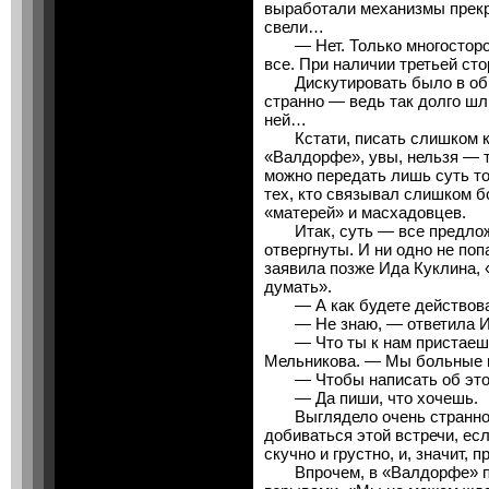
выработали механизмы прекр
свели…
— Нет. Только многосторонн
все. При наличии третьей ст
Дискутировать было в обще
странно — ведь так долго шли
ней…
Кстати, писать слишком кон
«Валдорфе», увы, нельзя — 
можно передать лишь суть т
тех, кто связывал слишком 
«матерей» и масхадовцев.
Итак, суть — все предложе
отвергнуты. И ни одно не по
заявила позже Ида Куклина, 
думать».
— А как будете действоват
— Не знаю, — ответила Ид
— Что ты к нам пристаешь
Мельникова. — Мы больные 
— Чтобы написать об это
— Да пиши, что хочешь.
Выглядело очень странно. 
добиваться этой встречи, есл
скучно и грустно, и, значит, 
Впрочем, в «Валдорфе» па