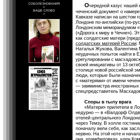
•
СОБОЛЕЗНОВАНИЯ
О
чередной казус нашей 
•
ВАШЕ СЛОВО
чеченский документ о намере
•
Кавказе написан на шестом г
Лондоне по-английски (по-рус
Лондонским меморандумом «T
(«Дорога к миру в Чечне»). Э
как солдатские матери (пре
солдатских матерей России
:
Наталья Жукова, Валентина 
неудачных попыток найти в Е
урегулировании с масхадовс
своей инициативы от 13 октя
столице новой российской эм
люди, которые были назнач
с «матерями» от имени чечен
— замминистра иностранных 
спецпредставитель Масхадова
Споры в тылу врага
«Матери» прилетели в Лон
недурно — в «Валдорф Олдв
отелей центрального Лондона
через Темзу. В холле гостини
поначалу вели себя, как зас
нервно. На этой ноте и нача
она, «памфиловка», член
Ком