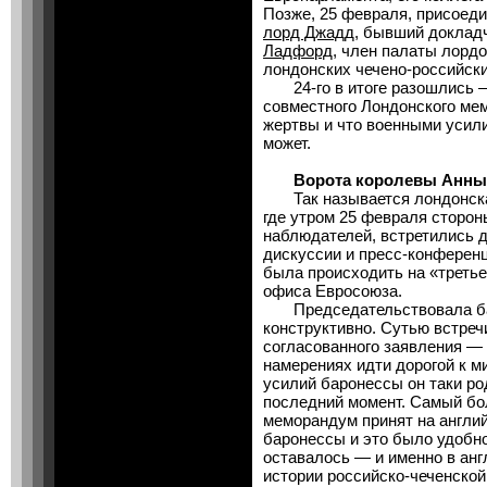
Позже, 25 февраля, присоед
лорд Джадд
, бывший доклад
Ладфорд
, член палаты лордо
лондонских чечено-российски
24-го в итоге разошлись —
совместного Лондонского ме
жертвы и что военными усил
может.
Ворота королевы Анны
Так называется лондонская
где утром 25 февраля сторон
наблюдателей, встретились 
дискуссии и пресс-конферен
была происходить на «третье
офиса Евросоюза.
Председательствовала бар
конструктивно. Сутью встреч
согласованного заявления —
намерениях идти дорогой к ми
усилий баронессы он таки ро
последний момент. Самый бо
меморандум принят на англий
баронессы и это было удобно
оставалось — и именно в ан
истории российско-чеченско