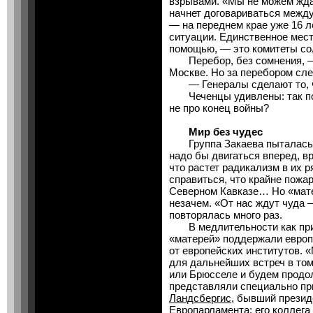
взрывами. «Мы не можем жда
начнет договариваться межд
— на переднем крае уже 16 
ситуации. Единственное мест
помощью, — это комитеты со
Перебор, без сомнения, — т
Москве. Но за перебором сле
— Генералы сделают то, ч
Чеченцы удивлены: так поч
не про конец войны?
Мир без чудес
Группа Закаева пыталась «
надо бы двигаться вперед, в
что растет радикализм в их р
справиться, что крайне пожа
Северном Кавказе… Но «мате
незачем. «От нас ждут чуда 
повторялась много раз.
В медлительности как при
«матерей» поддержали евро
от европейских институтов. 
для дальнейших встреч в том
или Брюсселе и будем продо
представляли специально п
Ландсбергис
, бывший презид
Европарламента; его коллега