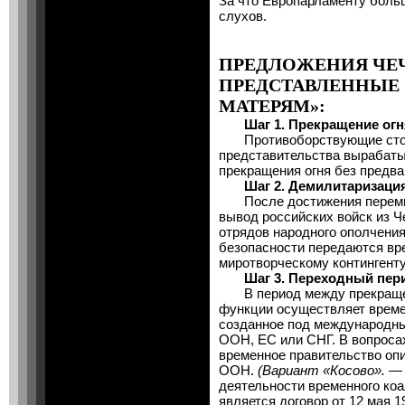
За что Европарламенту боль
слухов.
ПРЕДЛОЖЕНИЯ ЧЕ
ПРЕДСТАВЛЕННЫЕ
МАТЕРЯМ»:
Шаг 1. Прекращение огня 
Противоборствующие стор
представительства вырабат
прекращения огня без предв
Шаг 2. Демилитаризация
После достижения перемир
вывод российских войск из Ч
отрядов народного ополчени
безопасности передаются в
миротворческому контингент
Шаг 3. Переходный пери
В период между прекращен
функции осуществляет време
созданное под международны
ООН, ЕС или СНГ. В вопроса
временное правительство опи
ООН.
(Вариант «Косово». —
деятельности временного ко
является
договор от 12 мая 19