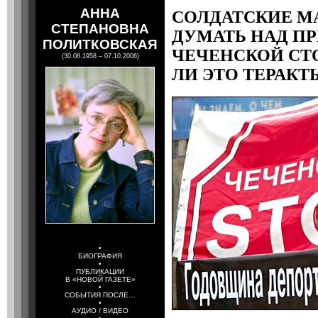
АННА
СОЛДАТСКИЕ М
СТЕПАНОВНА
ДУМАТЬ НАД П
ПОЛИТКОВСКАЯ
ЧЕЧЕНСКОЙ СТ
(30.08.1958 – 07.10.2006)
ЛИ ЭТО ТЕРАКТ
•
БИОГРАФИЯ
•
ПУБЛИКАЦИИ
В «НОВОЙ ГАЗЕТЕ»
•
СОБЫТИЯ ПОСЛЕ…
•
АУДИО / ВИДЕО