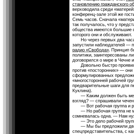
становлению гражданского о
верховодила среди «матерей»
конференц-зале этой же гост
Семь часов. Сначала «матери
так получалось, что у предс
общества имеются большие с
которого они и обслуживают.
Но через первых два часа 
запустили наблюдателей — 
радио «Свобода»
. Принцип 
политики, заинтересованы ли
договорился о мире в Чечне 
Довольно быстро проявилос
против «посторонних» — они 
сформулированных предложен
«многосторонней рабочей гр
предварительные шаги для п
Куклина).
— Каким должен быть меха
взгляд? — спрашивали чечен
— Вот рабочая группа и ра
— Но рабочая группа не мо
сомневалась одна. — Нам нуж
— Это дело рабочей групп
— Мы бы предложили две 
спецпредставительства, с ка