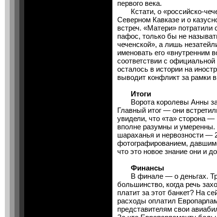
первого века.
Кстати, о «российско-чече
Северном Кавказе и о казусн
встреч. «Матери» потратили с
пафос, только бы не называт
чеченской», а лишь незатейл
именовать его «внутренним 
соответствии с официальной 
осталось в истории на иностр
выводит конфликт за рамки в
Итоги
Ворота королевы Анны закры
Главный итог — они встретил
увидели, что «та» сторона — 
вполне разумны и умеренны. 
шараханья и нервозности — 
фотографированием, давшимся
что это новое знание они и д
Финансы
В финале — о деньгах. Тра
большинство, когда речь зах
платит за этот банкет? На се
расходы оплатил Европарлам
представителям свои авиабил