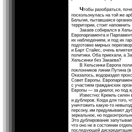
Ч
тобы разобраться, поч
поскользнулась на той же арб
Бельгия, пытавшаяся организ
территории, стоит напомнить 
Закаев собирался в Хельси
Европарламента и Парламент
их наблюдением, и под их га
подготовке мирных перегово
и Барт Стайес, очень влияте
политики. Оба приехали, а З
Хельсинки без Закаева?
В Хельсинки Европа полит
поклонников линии Путина (в 
Оказалось, водораздел прох
Совет Европы. Европарламен
с участием гражданских орга
Европы — за диалог, но под 
Известно: Кремль силен в 
и дублеров. Когда для того, 
уничтожить какую-то невыго
персону, им придумывают ду
зеркальное, но подконтрольн
Это дублирование запутывае
что оно не в состоянии отдел
последующей дискредитацией