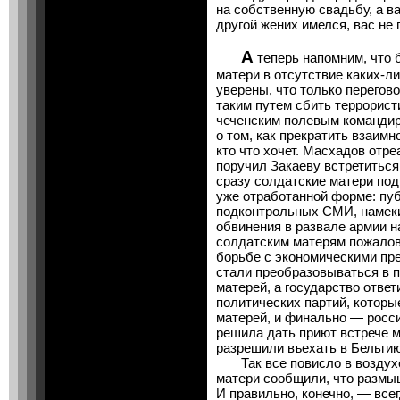
на собственную свадьбу, а ва
другой жених имелся, вас н
А
теперь напомним, что 
матери в отсутствие каких-л
уверены, что только перегов
таким путем сбить террорист
чеченским полевым командир
о том, как прекратить взаимн
кто что хочет. Масхадов отре
поручил Закаеву встретиться
сразу солдатские матери под
уже отработанной форме: пу
подконтрольных СМИ, намек
обвинения в развале армии н
солдатским матерям пожалов
борьбе с экономическими пр
стали преобразовываться в 
матерей, а государство отве
политических партий, которы
матерей, и финально — росси
решила дать приют встрече м
разрешили въехать в Бельгию
Так все повисло в воздухе
матери сообщили, что размыш
И правильно, конечно, — все