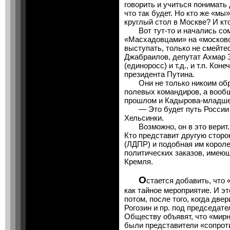
говорить и учиться понимать д
что так будет. Но кто же «мы
круглый стол в Москве? И кт
Вот тут-то и начались сомн
«Масхадовцами» на «московс
выступать, только не смейте
Джабраилов, депутат Ахмар 
(единоросс) и т.д., и т.п. Ко
президента Путина.
Они не только никоим обра
полевых командиров, а вообщ
прошлом и Кадырова-младше
— Это будет путь России из
Хельсинки.
Возможно, он в это верит. 
Кто представит другую сторо
(ЛДПР) и подобная им короле
политических заказов, имею
Кремля.
О
стается добавить, что
как тайное мероприятие. И эт
потом, после того, когда две
Рогозин и пр. под председате
Обществу объявят, что «мирн
были представители «сопрот