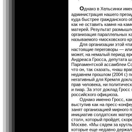
О
днако в Хельсинки име
администрация нашего през
куда быстрее гражданского 
как не оставить камня на ка
матерей. Результат размышле
организация параллельных ка
называемого «московского кр
Для организации этой «пар
настоящие переговоры — или,
может, на немалый период в
Андреаса Гросса, депутата ш
Парламентской ассамблеи Со
что он, так сказать, «наш вр
недавнем прошлом (2004 г.) п
негативный для Кремля доклад
прав человека, ни политическ
и пиар. За этот доклад Гросс
российского официоза.
Однако именно Гросс, как с
выступив как на пресс-конфе
занят организацией мирного п
инициатив солдатских матере
стол», который пройдет, скоре
Москве. «Мы сядем за круглы
которые еще недавно держали