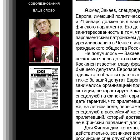
•
СОБОЛЕЗНОВАНИЯ
•
А
хмед Закаев, спецпред
ВАШЕ СЛОВО
•
Европе, имеющий политическ
и 21 января должен был нах
финского парламента. Его д
заинтересованность в том, ч
парламентским патронажем д
урегулированию в Чечне с уч
гражданского общества Росс
Не получилось — Закаев не
несколько часов до этого м
Коскинен известил главу фр
бывшего депутата Европарла
адвоката в области прав чел
также бывший депутат Европ
занимались организацией при
юстиции, не гарантирует Зак
спецслужб на финской террит
дать гарантий, что прилетевш
же, на летном поле, пересаж
спецслужб в российский же с
прилетевший, который достав
не в финский парламент для
Для Финляндии, конечно, э
действительно, возникает воп
российские спецслужбы? Или