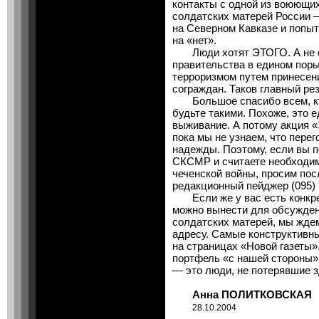
контакты с одной из воюющих
солдатских матерей России 
на Северном Кавказе и попы
на «нет».
Люди хотят ЭТОГО. А не сп
правительства в едином пор
терроризмом путем принесен
сограждан. Таков главный рез
Большое спасибо всем, кт
будьте такими. Похоже, это 
выживание. А потому акция «
пока мы не узнаем, что пере
надежды. Поэтому, если вы 
СКСМР и считаете необходи
чеченской войны, просим пос
редакционный пейджер (095) 9
Если же у вас есть конкре
можно вынести для обсужден
солдатских матерей, мы жде
адресу. Самые конструктивн
на страницах «Новой газеты»
портфель «с нашей стороны»
— это люди, не потерявшие 
Анна ПОЛИТКОВСКАЯ
28.10.2004