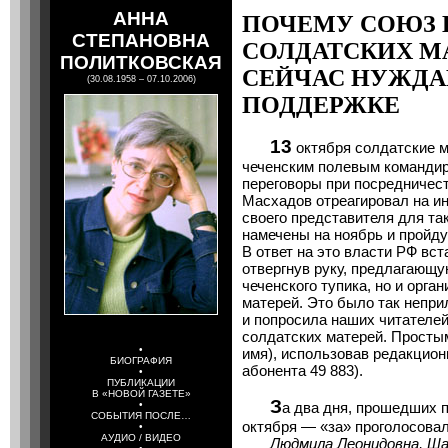
АННА
ПОЧЕМУ СОЮЗ 
СТЕПАНОВНА
СОЛДАТСКИХ М
ПОЛИТКОВСКАЯ
СЕЙЧАС НУЖДА
(30.08.1958 – 07.10.2006)
ПОДДЕРЖКЕ
13
октября солдатские 
чеченским полевым командир
переговоры при посредничес
Масхадов отреагировал на и
своего представителя для та
намечены на ноябрь и пройду
В ответ на это власти РФ вст
отвергнув руку, предлагающ
чеченского тупика, но и орга
матерей. Это было так непри
и попросила наших читателей
солдатских матерей. Простым
•
имя), использовав редакцион
БИОГРАФИЯ
абонента 49 883).
•
ПУБЛИКАЦИИ
В «НОВОЙ ГАЗЕТЕ»
З
•
а два дня, прошедших п
СОБЫТИЯ ПОСЛЕ…
октября — «за» проголосовал
•
АУДИО / ВИДЕО
Людмила Леонидовна, Шапо