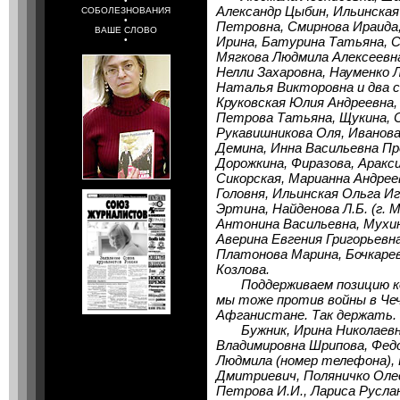
•
Александр Цыбин, Ильинская
СОБОЛЕЗНОВАНИЯ
•
Петровна, Смирнова Ираида
ВАШЕ СЛОВО
Ирина, Батурина Татьяна, 
•
Мягкова Людмила Алексеевн
Нелли Захаровна, Науменко 
Наталья Викторовна и два с
Круковская Юлия Андреевна, 
Петрова Татьяна, Щукина, 
Рукавишникова Оля, Иванова
Демина, Инна Васильевна Про
Дорожкина, Фиразова, Аракс
Сикорская, Марианна Андрее
Головня, Ильинская Ольга Иг
Эртина, Найденова Л.Б. (г.
Антонина Васильевна, Мухи
Аверина Евгения Григорьевна
Платонова Марина, Бочкарев
Козлова.
Поддерживаем позицию ко
мы тоже против войны в Че
Афганистане. Так держать.
Бужник, Ирина Николаевна
Владимировна Шрипова, Фед
Людмила (номер телефона),
Дмитриевич, Поляничко Олес
Петрова И.И., Лариса Русла