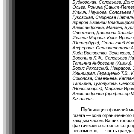
Будковская, Соловьева, Дон
Ольга, Ронина (Санкт-Петер
Уткин, Наумова, Соловьева 
Гуковская, Смирнова Наталь
лферов Евгений Владимиров
Александровна, Малаев, Бурл
Светлана, Данилова Халида 
Ихаева Марина, Крюк Ирина 
(Петербург), Стальский Ни
Алферова, Серливерстова А
Лида Васюренко, Зеленкова,
Воронина Л.Ф., Соловьева На
Татьяна Андреевна (Химки),
Борис Ряховский, Некрасов, 
Ильницкая, Геращенко Т.В., 
Соколова, Савельева, Каплан
Татьяна, Туголукова, Севос
(Новосибирск), Маркава Ирин
Александровна (профессор МГ
Качалова…
П
убликацию фамилий мы 
газета — зона ограниченного 
каждым часом. Ваших голосов
фактически состоялся соцопр
невозможно, — часть граждан