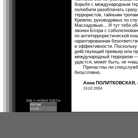
борьбе с международным тер
полюбили разоблачать сразу
террористов, тайными тропа
Кремлю, руководимых по спу
Масхадовым… И тут тебе об
звонки Блэра с соболезнован
по антитеррористической коа
гарантированная безответстве
и эффективности. Поскольку
действующий премьер или пр
международный терроризм — 
удастся, может быть, не «н
Причастны ли спецслужбы 
безусловно.
Анна ПОЛИТКОВСКАЯ, об
19.02.2004
2006 © «НОВАЯ ГАЗЕТА»