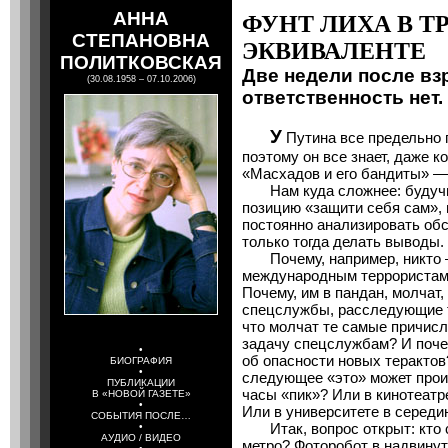
АННА
ФУНТ ЛИХА В 
СТЕПАНОВНА
ЭКВИВАЛЕНТЕ
ПОЛИТКОВСКАЯ
Две недели после вз
(30.08.1958 – 07.10.2006)
ответственность нет
У
Путина все предельно п
поэтому он все знает, даже ко
«Масхадов и его бандиты» — 
Нам куда сложнее: будучи 
позицию «защити себя сам», 
постоянно анализировать обс
только тогда делать выводы.
Почему, например, никто —
международным террористам —
Почему, им в пандан, молчат,
спецслужбы, расследующие т
что молчат те самые причис
задачу спецслужбам? И поче
•
об опасности новых терактов? 
БИОГРАФИЯ
•
следующее «это» может прои
ПУБЛИКАЦИИ
часы «пик»? Или в кинотеатр
В «НОВОЙ ГАЗЕТЕ»
•
Или в университете в середи
СОБЫТИЯ ПОСЛЕ…
Итак, вопрос открыт: кто 
•
АУДИО / ВИДЕО
метро? Фоторобот в надвину