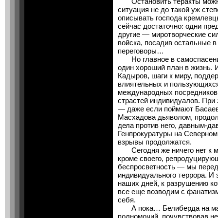
Остановить теракты можно
ситуация не до такой уж степ
описывать господа кремлевц
сейчас достаточно: одни пр
другие — миротворческие си
войска, посадив остальные в
переговоры…
Но главное в самоспасении
один хороший план в жизнь. И
Кадыров, шаги к миру, подде
влиятельных и пользующихся
международных посредников,
страстей индивидуалов. При
— даже если поймают Басаев
Масхадова дьяволом, продол
дела против него, давным-д
Генпрокуратуры на Северном 
взрывы продолжатся.
Сегодня же ничего нет к ми
кроме своего, репродуцирующ
беспросветность — мы перед
индивидуального террора. И 
наших дней, к разрушению ко
все еще возводим с фанатиз
себя.
А пока… Белиберда на мар
полномочий, почувствовав не