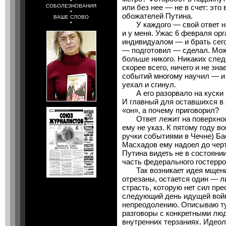
•
СОБОЛЕЗНОВАНИЯ
или без нее — не в счет: это
•
обожателей Путина.
ВАШЕ СЛОВО
•
У каждого — свой ответ на 
и у меня. Ужас 6 февраля ор
индивидуалом — и брать сего
— подготовил — сделал. Мож
больше никого. Никаких след
скорее всего, ничего и не зн
событий многому научил — и 
уехал и сгинул.
А его разорвало на куски вм
И главный для оставшихся в 
«он», а почему приговорил?
Ответ лежит на поверхности
ему не указ. К пятому году в
ручки событиями в Чечне) Ба
Масхадов ему надоел до черт
Путина видеть не в состоянии
часть федерального гостерро
Так возникает идея мщения.
отрезаны, остается один — л
страсть, которую нет сил пр
следующий день идущей войн
непреодолению. Описываю тут
разговоры с конкретными лю
внутренних терзаниях. Идеол