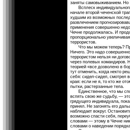
заняты самовыживанием. Но 
Всплеск индивидуального т
начале второй чеченской траг
худшим из возможных послед
развлечением прогнозировав
применения совершенно недо
Чечне продолжалась. И продо
пропорционально увеличивая
террористов.
Что мы можем теперь? Про
Ничего. Это надо совершенно
террористом нельзя ни догово
через полевых командиров. Н
теорией «все дозволено в бо
тут отменить, когда некто ре
себя: сидел-сидел, смотрел в
края: если не я, то кто же от
пытки, растерзанные тела.
Единственное, что мы спос
вспять свою же судьбу, — эт
грядущего индивидуала, пока
принял. Не загонять его даль
наблюдает вокруг. Остановит
возможно спасти себя, переу
словами — этому в Чечне ник
словами о наведении порядк