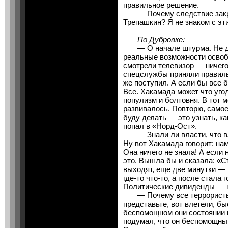
правильное решение.
— Почему следствие закры
Трепашкин? Я не знаком с эт
По Дубровке:
— О начале штурма. Не дум
реальные возможности освоб
смотрели телевизор — ничего
спецслужбы приняли правиль
же поступил. А если бы все 
Все. Хакамада может что уго
популизм и болтовня. В тот м
развивалось. Повторю, самое
буду делать — это узнать, к
попал в «Норд-Ост».
— Знали ли власти, что взр
Ну вот Хакамада говорит: на
Она ничего не знала! А если 
это. Вышла бы и сказала: «С
выходят, еще две минутки — 
где-то что-то, а после стала 
Политические дивиденды — н
— Почему все террористы 
представьте, вот влетели, бы
беспомощном они состоянии ил
подумал, что он беспомощны