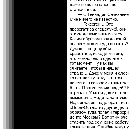
даже не встречался, не
сталкивался.
— О Геннадии Селезневе
Мне ничего не известно.
— Гексоген… Это
прерогатива спецслужб, они
этими делами занимаются.
Каким образом гражданский
человек может туда попасть?
Думаю, спецслужбы
сработали, исходя из того,
что можно было сделать в
тот момент. Ну как вы
считаете, чтобы в нашей
стране… Даже у меня и слов-
то нет на эту тему… в том
аспекте, в котором ставится 
быть. Против своих людей? 
отрицаю. У меня даже в голов
вымысел… Надо талант иметь
Но, согласен, надо брать ист
«Норд-Осте», то другое дело
образом туда попали террор
центр Москвы? Вот этим очен
ставить под сомнение работ
компетенция. Ошибки могут у