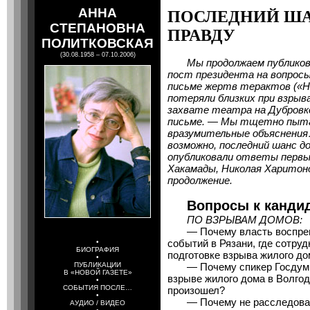
АННА
ПОСЛЕДНИЙ ША
СТЕПАНОВНА
ПРАВДУ
ПОЛИТКОВСКАЯ
(30.08.1958 – 07.10.2006)
Мы продолжаем публиков
пост президента на вопрос
письме жертв терактов («Но
потеряли близких при взрыва
захвате театра на Дубровк
письме. — Мы тщетно пыта
вразумительные объяснения
возможно, последний шанс д
опубликовали ответы первы
Хакамады, Николая Харитоно
продолжение.
Вопросы к канди
ПО ВЗРЫВАМ ДОМОВ:
— Почему власть воспреп
событий в Рязани, где сотру
•
БИОГРАФИЯ
подготовке взрыва жилого д
•
ПУБЛИКАЦИИ
— Почему спикер Госдумы 
В «НОВОЙ ГАЗЕТЕ»
взрыве жилого дома в Волгодо
•
СОБЫТИЯ ПОСЛЕ…
произошел?
•
— Почему не расследовано
АУДИО / ВИДЕО