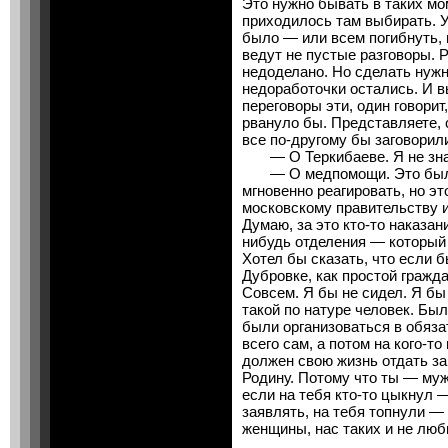
Это нужно бывать в таких мо
приходилось там выбирать. 
было — или всем погибнуть, 
ведут не пустые разговоры. Ра
недоделано. Но сделать нужн
недоработочки остались. И в
переговоры эти, один говори
рвануло бы. Представляете, 
все по-другому бы заговорил
— О Теркибаеве. Я не знаю
— О медпомощи. Это была 
мгновенно реагировать, но эт
московскому правительству 
Думаю, за это кто-то наказан
нибудь отделения — который н
Хотел бы сказать, что если б
Дубровке, как простой гражда
Совсем. Я бы не сидел. Я бы
такой по натуре человек. Б
были организоваться в обяз
всего сам, а потом на кого-т
должен свою жизнь отдать за
Родину. Потому что ты — муж
если на тебя кто-то цыкнул
заявлять, на тебя топнули —
женщины, нас таких и не люб