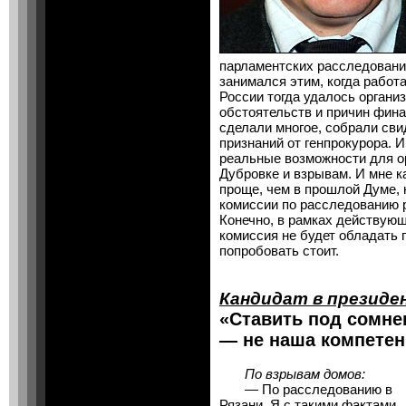
парламентских расследований
занимался этим, когда работ
России тогда удалось органи
обстоятельств и причин фина
сделали многое, собрали сви
признаний от генпрокурора. 
реальные возможности для о
Дубровке и взрывам. И мне ка
проще, чем в прошлой Думе, 
комиссии по расследованию р
Конечно, в рамках действую
комиссия не будет обладать 
попробовать стоит.
Кандидат в презид
«Ставить под сомне
— не наша компете
По взрывам домов:
— По расследованию в
Рязани. Я с такими фактами