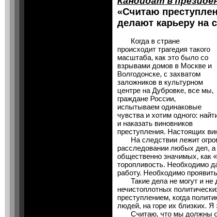
Кандидат в презид
«Считаю преступлен
делают карьеру на 
Когда в стране
происходит трагедия такого
масштаба, как это было со
взрывами домов в Москве и
Волгодонске, с захватом
заложников в культурном
центре на Дубровке, все мы,
граждане России,
испытываем одинаковые
чувства и хотим одного: найт
и наказать виновников
преступления. Настоящих ви
На следствии лежит огромн
расследовании любых дел, а
общественно значимых, как 
торопливость. Необходимо д
работу. Необходимо проявить
Такие дела не могут и не 
нечистоплотных политически
преступлением, когда полити
людей, на горе их близких. Я
Считаю, что мы должны оз