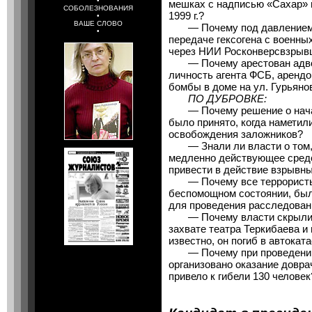
•
мешках с надписью «Сахар» 
СОБОЛЕЗНОВАНИЯ
1999 г.?
•
ВАШЕ СЛОВО
— Почему под давлением Ф
•
передаче гексогена с военн
через НИИ Росконверсвзрыв
— Почему арестован адвок
личность агента ФСБ, аренд
бомбы в доме на ул. Гурьяно
ПО ДУБРОВКЕ:
— Почему решение о начал
было принято, когда намети
освобождения заложников?
— Знали ли власти о том, ч
медленно действующее средс
привести в действие взрывн
— Почему все террористы, 
беспомощном состоянии, был
для проведения расследован
— Почему власти скрыли с
захвате театра Теркибаева и 
известно, он погиб в автокат
— Почему при проведении 
организовано оказание довр
привело к гибели 130 человек