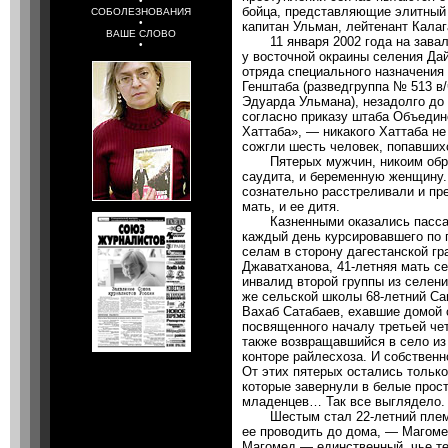
•
бойца, представляющие элитный
СОБОЛЕЗНОВАНИЯ
•
капитан Ульман, лейтенант Кала
ВАШЕ СЛОВО
11 января 2002 года на завале
•
у восточной окраины селения Да
отряда специального назначения
Генштаба (разведгруппа № 513 в
Эдуарда Ульмана), незадолго до
согласно приказу штаба Объедине
Хаттаба», — никакого Хаттаба не
сожгли шесть человек, попавшихс
Пятерых мужчин, никоим образ
саудита, и беременную женщину. 
сознательно расстреливали и пр
мать, и ее дитя.
Казненными оказались пассажи
каждый день курсировавшего по 
селам в сторону дагестанской гр
Джаватханова, 41-летняя мать с
инвалид второй группы из селен
же сельской школы 68-летний Са
Вахаб Сатабаев, ехавшие домой 
посвященного началу третьей че
также возвращавшийся в село из
конторе райлесхоза. И собствен
От этих пятерых остались только
которые завернули в белые прос
младенцев… Так все выглядело.
Шестым стал 22-летний племян
ее проводить до дома, — Магоме
Магомед — единственный, чье те