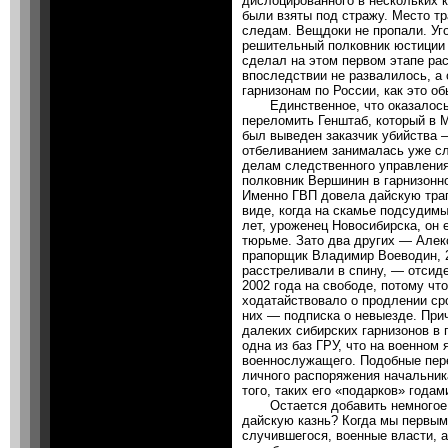
дислоцированного в нескольких к
были взяты под стражу. Место т
следам. Вещдоки не пропали. Уг
решительный полковник юстиции
сделал на этом первом этапе ра
впоследствии не развалилось, а
гарнизонам по России, как это о
Единственное, что оказалось н
переломить Генштаб, который в М
был выведен заказчик убийства 
отбеливанием занималась уже сл
делам следственного управления
полковник Вершинин в гарнизонн
Именно ГВП довела дайскую траг
виде, когда на скамье подсудим
лет, уроженец Новосибирска, он 
тюрьме. Зато два других — Алекс
прапорщик Владимир Воеводин, 2
расстреливали в спину, — отсиде
2002 года на свободе, потому чт
ходатайствовало о продлении сро
них — подписка о невыезде. При
далеких сибирских гарнизонов в
одна из баз ГРУ, что на военном
военнослужащего. Подобные пере
личного распоряжения начальник
того, таких его «подарков» года
Остается добавить немногое: к
дайскую казнь? Когда мы первым
случившегося, военные власти, а