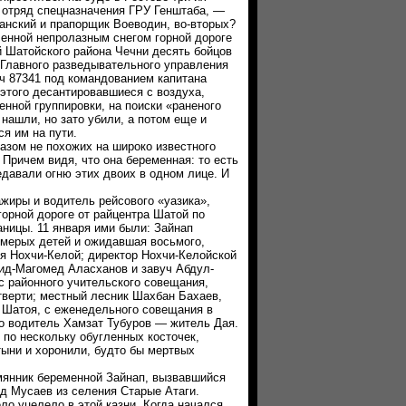
 отряд спецназначения ГРУ Генштаба, —
ганский и прапорщик Воеводин, во-вторых?
нной непролазным снегом горной дороге
й Шатойского района Чечни десять бойцов
 Главного разведывательного управления
/ч 87341 под командованием капитана
 этого десантировавшиеся с воздуха,
нной группировки, на поиски «раненого
 нашли, но зато убили, а потом еще и
я им на пути.
ом не похожих на широко известного
Причем видя, что она беременная: то есть
едавали огню этих двоих в одном лице. И
ры и водитель рейсового «уазика»,
горной дороге от райцентра Шатой по
аницы. 11 января ими были: Зайнап
емерых детей и ожидавшая восьмого,
ия Нохчи-Келой; директор Нохчи-Келойской
ид-Магомед Аласханов и завуч Абдул-
с районного учительского совещания,
тверти; местный лесник Шахбан Бахаев,
 Шатоя, с еженедельного совещания в
но водитель Хамзат Тубуров — житель Дая.
 по нескольку обугленных косточек,
тыни и хоронили, будто бы мертвых
ник беременной Зайнап, вызвавшийся
д Мусаев из селения Старые Атаги.
ло уцелело в этой казни. Когда начался