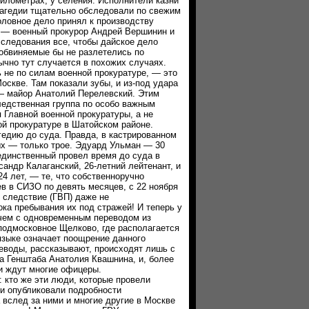
илометрах, у селения. Исполнители казни
рагедии тщательно обследовали по свежим
оловное дело принял к производству
 — военный прокурор Андрей Вершинин и
сследования все, чтобы дайское дело
 обвиняемые бы не разлетелись по
бычно тут случается в похожих случаях.
е по силам военной прокуратуре, — это
оскве. Там показали зубы, и из-под удара
— майор Анатолий Перелевский. Этим
едственная группа по особо важным
 Главной военной прокуратуры, а не
ой прокуратуре в Шатойском районе.
едию до суда. Правда, в кастрированном
ых — только трое. Эдуард Ульман — 30
единственный провел время до суда в
андр Калаганский, 26-летний лейтенант, и
4 лет, — те, что собственноручно
в в СИЗО по девять месяцев, с 22 ноября
о следствие (ГВП) даже не
ка пребывания их под стражей! И теперь у
чем с одновременным переводом из
 подмосковное Щелково, где располагается
 языке означает поощрение данного
воды, рассказывают, происходят лишь с
а Генштаба Анатолия Квашнина, и, более
ми ждут многие офицеры.
то же эти люди, которые провели
и опубликовали подробности
 вслед за ними и многие другие в Москве