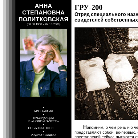
АННА
ГРУ-200
СТЕПАНОВНА
Отряд специального наз
ПОЛИТКОВСКАЯ
свидетелей собственных
(30.08.1958 – 07.10.2006)
•
БИОГРАФИЯ
•
ПУБЛИКАЦИИ
В «НОВОЙ ГАЗЕТЕ»
•
Н
апомним, о чем речь и о ч
СОБЫТИЯ ПОСЛЕ…
•
представляют собой, во-первых, 
АУДИО / ВИДЕО
преступлений сейчас пытаются от