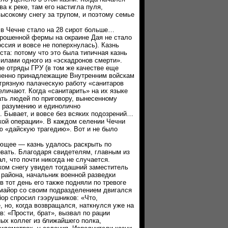
а к реке, там его настигла пуля,
ысокому снегу за трупом, и поэтому семье
в Чечне стало на 28 сирот больше…
шенной фермы на окраине Дая не стало
ссия и вовсе не поперхнулась). Казнь
ста: потому что это была типичная казнь
силами одного из «эскадронов смерти».
е отряды ГРУ (в том же качестве еще
венно принадлежащие Внутренним войскам
грязную палаческую работу «санитаров
еличают. Когда «санитарить» на их языке
ать людей по приговору, вынесенному
у разумению и единолично
 Бывает, и вовсе без всяких подозрений…
кой операции». В каждом селении Чечни
ю «дайскую трагедию». Вот и не было
ее — казнь удалось раскрыть по
вать. Благодаря свидетелям, главным из
л, что почти никогда не случается.
ом снегу увидел тогдашний заместитель
 района, начальник военной разведки
 тот день его также подняли по тревоге
 майор со своим подразделением двигался
ор спросил гээрушников: «Что,
 но, когда возвращался, наткнулся уже на
в: «Прости, брат», вызвал по рации
ых коллег из ближайшего полка,