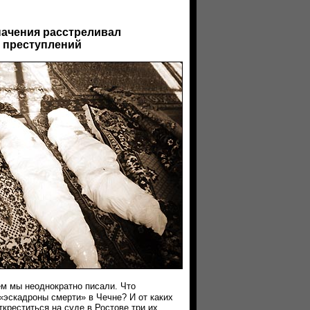
начения расстреливал
 преступлений
ем мы неоднократно писали. Что
«эскадроны смерти» в Чечне? И от каких
креститься на суде в Ростове три их