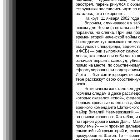
расстрел, парень ринулся с обрыв
гээрушники поленились идти по в
осталось, что похоронить.
На круг: 11 января 2002 года 
Впрочем, случившееся у забро
шоком для Чечни (а остальная Ро
поразила, но слегка. Причина про
времен второй чеченской войны 
Последними тут называют летучи
выступают спецотряды, ведомст
и ФСБ) — они выполняют самую 
леса», как сами они себя часто в
означает вершить самосуд, убив
прямо на месте, по собственном
сформулированным подозрениям.
И это — быт «антитеррористичес
тебе расскажут свою собственну
шока…
Нетипичным же стало следующ
горячим следам и даже расследо
которых оказался «свой», федера
Первым кровавые следы на дайск
военного коменданта Шатойского
майор Виталий Невмержицкий — в
на поиски «раненого Хаттаба», и
по горной дороге мимо Дая… Май
проблемы?» — и проехал дальше,
самостийный крематорий и, сказа
прокуроров из Шатоя. Те — военн