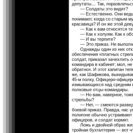
депутаты… Так, поразвлечьс
— Солдаты это видят?
— Естественно. Они ведь са
понимают, когда со старым м
красавица? И он же этой де
— Как к вам относятся те,
— Как к холуям. Как к обс
— И вы терпите?
— Это приказ. Не выполнит
Однажды один из них отказ
обеспечения «платных стрель
солдат, приказал зачехлить 
командира в кабинет: мол, не
обратно». И этот капитан тепе
же, как Шафикова, выкидыва
45-м полку. Офицеро-офицерс
измывающихся над средним 
полковые отцы-командиры.
— Но вам, наверное, тоже 
стрельбы?
— Нет, — смеются разведч
боевой приказ. Правда, нас у
полигоне обычно устраивают
офицеров, и солдат кормят.
Ложь и двойной образ жизн
тройная бухгалтерия — вот ч