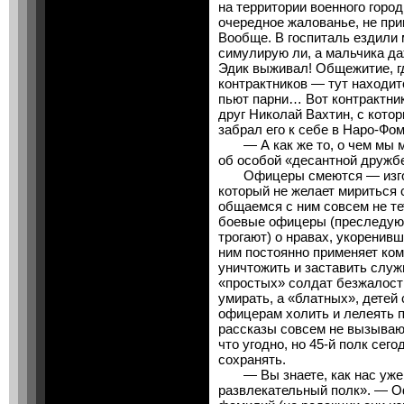
на территории военного город
очередное жалованье, не при
Вообще. В госпиталь ездили 
симулирую ли, а мальчика да
Эдик выживал! Общежитие, гд
контрактников — тут находит
пьют парни… Вот контрактник
друг Николай Вахтин, с кото
забрал его к себе в Наро-Фо
— А как же то, о чем мы м
об особой «десантной дружб
Офицеры смеются — изгой 
который не желает мириться с
общаемся с ним совсем не тет
боевые офицеры (преследуют
трогают) о нравах, укоренивш
ним постоянно применяет ко
уничтожить и заставить служ
«простых» солдат безжалостн
умирать, а «блатных», детей
офицерам холить и лелеять 
рассказы совсем не вызываю
что угодно, но 45-й полк сег
сохранять.
— Вы знаете, как нас уже 
развлекательный полк». — О