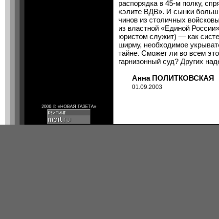
распорядка в 45-м полку, сп
«элите ВДВ». И сынки боль
чинов из столичных войсков
из властной «Единой России»
юристом служит) — как сист
ширму, необходимое укрывате
тайне. Сможет ли во всем эт
гарнизонный суд? Других над
Анна ПОЛИТКОВСКАЯ
01.09.2003
2006 © «НОВАЯ ГАЗЕТА»