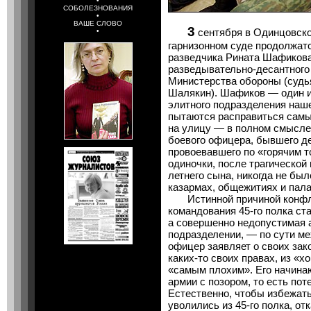
•
СОБОЛЕЗНОВАНИЯ
•
ВАШЕ СЛОВО
3
сентября в Одинцовском
•
гарнизонном суде продолжатс
разведчика Рината Шафикова
разведывательно-десантного
Министерства обороны (судь
Шалякин). Шафиков — один и
элитного подразделения наш
пытаются расправиться самы
на улицу — в полном смысле 
боевого офицера, бывшего д
провоевавшего по «горячим то
одиночки, после трагической
летнего сына, никогда не бы
казармах, общежитиях и пала
Истинной причиной конфли
командования 45-го полка ст
а совершенно недопустимая 
подразделении, — по сути м
офицер заявляет о своих зак
каких-то своих правах, из «х
«самым плохим». Его начинаю
армии с позором, то есть пот
Естественно, чтобы избежать
уволились из 45-го полка, от