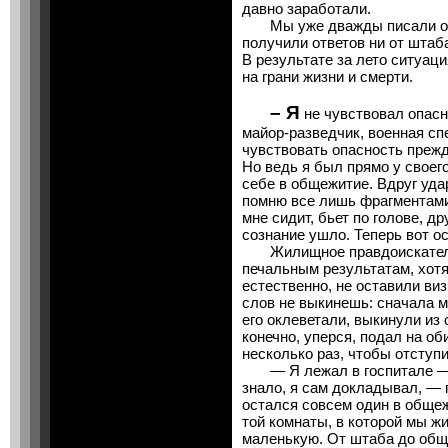
давно заработали.
Мы уже дважды писали об э
получили ответов ни от штаб
В результате за лето ситуац
на грани жизни и смерти.
– Я
не чувствовал опас
майор-разведчик, военная сп
чувствовать опасность прежд
Но ведь я был прямо у своег
себе в общежитие. Вдруг уда
помню все лишь фрагментами.
мне сидит, бьет по голове, д
сознание ушло. Теперь вот ос
Жилищное правдоискательс
печальным результатам, хот
естественно, не оставили ви
слов не выкинешь: сначала м
его оклеветали, выкинули из
конечно, уперся, подал на об
несколько раз, чтобы отступ
— Я лежал в госпитале — 
знало, я сам докладывал, — 
остался совсем один в общеж
той комнаты, в которой мы ж
маленькую. От штаба до общ