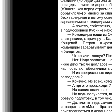
фамилий (но редакции они из
офицеры, слишком дорого об
(«Знаете, как перед строем ег
обратился!») У многих за сп
бесквартирные и потому сов
зарвавшимися командирами и
— А почему, собственно, 
в подмосковной Кубинке нах
— Командиры наши из Омска
«питерские», к примеру… Кал
Концевой — Петров… А «разв
командиры зарабатывают ден
и бандитов.
— Что значит «шоу»? Пока
— Нет. Надо заплатить на
ниже двух тысяч долларов — 
нас посылают обеспечивать 
— И из специальных видов 
разведполк?
— Конечно. Из всех, котор
— А где это происходит?
— На наших полигонах.
— Но ведь получается, вы
боевую подготовку, в том чис
— Да, платят ведь самые р
и говорят нам: «Мы — братв
пристреливаться и «солнцевс