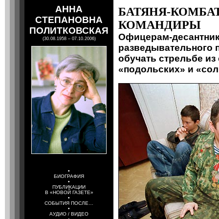
АННА
БАТЯНЯ-КОМБАТ
СТЕПАНОВНА
КОМАНДИРЫ
ПОЛИТКОВСКАЯ
Офицерам-десантник
(30.08.1958 – 07.10.2006)
разведывательного 
обучать стрельбе из
«подольских» и «со
•
БИОГРАФИЯ
•
ПУБЛИКАЦИИ
В «НОВОЙ ГАЗЕТЕ»
•
СОБЫТИЯ ПОСЛЕ…
•
АУДИО / ВИДЕО