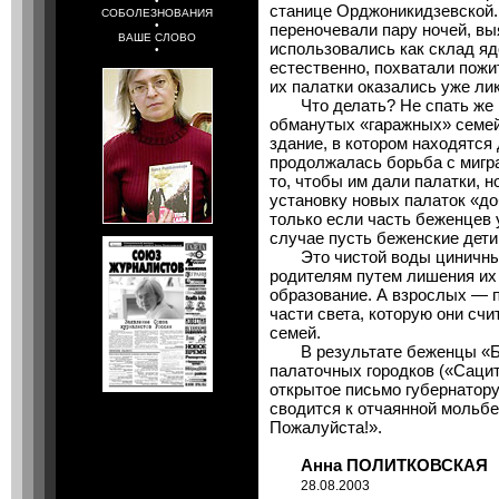
•
станице Орджоникидзевской.
СОБОЛЕЗНОВАНИЯ
•
переночевали пару ночей, вы
ВАШЕ СЛОВО
использовались как склад я
•
естественно, похватали пожит
их палатки оказались уже л
Что делать? Не спать же п
обманутых «гаражных» семей
здание, в котором находятся 
продолжалась борьба с мигр
то, чтобы им дали палатки, н
установку новых палаток «до
только если часть беженцев 
случае пусть беженские дети
Это чистой воды циничный
родителям путем лишения их 
образование. А взрослых — 
части света, которую они сч
семей.
В результате беженцы «Бэ
палаточных городков («Сацит
открытое письмо губернатору
сводится к отчаянной мольбе
Пожалуйста!».
Анна ПОЛИТКОВСКАЯ
28.08.2003