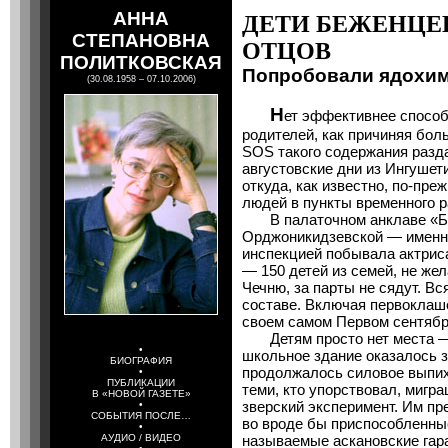
АННА
ДЕТИ БЕЖЕНЦЕ
СТЕПАНОВНА
ОТЦОВ
ПОЛИТКОВСКАЯ
Попробовали ядохим
(30.08.1958 – 07.10.2006)
Н
ет эффективнее способ
родителей, как причиняя бол
SOS такого содержания разда
августовские дни из Ингушети
откуда, как известно, по-пр
людей в пункты временного р
В палаточном анклаве «Бэ
Орджоникидзевской — именно 
инспекцией побывала актрис
— 150 детей из семей, не же
Чечню, за парты не сядут. В
составе. Включая первоклаш
своем самом Первом сентябр
Детям просто нет места — 
•
школьное здание оказалось за
БИОГРАФИЯ
продолжалось силовое выпих
•
ПУБЛИКАЦИИ
теми, кто упорствовал, мигр
В «НОВОЙ ГАЗЕТЕ»
зверский эксперимент. Им пр
•
СОБЫТИЯ ПОСЛЕ…
во вроде бы приспособленны
•
АУДИО / ВИДЕО
называемые аскановские гара