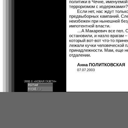
политики в Чечне, именуемо
терроризмом с издержками»?
Если нет, нас ждут только
предвыборных кампаний. Сле
неизбежен при нынешней без
импотентной власти.
…А Макаревич все пел. Оп
остановили, и назло врагам –
который вот-вот что-то при
лежали кучки человеческой 
принадлежности. Мам, еще не
отдалении.
Анна ПОЛИТКОВСКАЯ
07.07.2003
2006 © «НОВАЯ ГАЗЕТА»