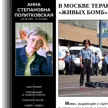
АННА
В МОСКВЕ ТЕРА
СТЕПАНОВНА
«ЖИВЫХ БОМБ»
ПОЛИТКОВСКАЯ
(30.08.1958 – 07.10.2006)
•
БИОГРАФИЯ
•
ПУБЛИКАЦИИ
В «НОВОЙ ГАЗЕТЕ»
•
СОБЫТИЯ ПОСЛЕ…
М
•
амы, рыдающие у оцеп
АУДИО / ВИДЕО