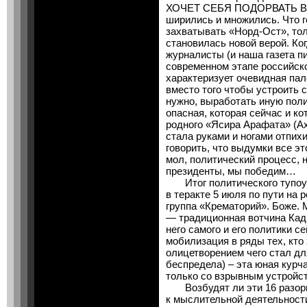
ХОЧЕТ СЕБЯ ПОДОРВАТЬ В 
ширились и множились. Что 
захватывать «Норд-Ост», тол
становилась новой верой. Ко
журналисты (и наша газета п
современном этапе российско
характеризует очевидная пал
вместо того чтобы устроить 
нужно, выработать иную полит
опасная, которая сейчас и ко
родного «Ясира Арафата» (А
стала руками и ногами отпих
говорить, что выдумки все э
мол, политический процесс, 
президенты, мы победим…
Итог политического тупоум
в теракте 5 июля по пути на 
группа «Крематорий». Боже.
— традиционная вотчина Кады
него самого и его политики с
мобилизация в ряды тех, кто 
олицетворением чего стал дл
беспредела) – эта юная курч
только со взрывным устройст
Возбудят ли эти 16 разорв
к мыслительной деятельности