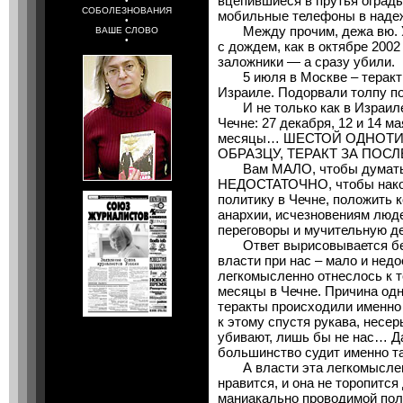
вцепившиеся в прутья оград
•
СОБОЛЕЗНОВАНИЯ
мобильные телефоны в наде
•
Между прочим, дежа вю. Уж
ВАШЕ СЛОВО
•
с дождем, как в октябре 2002
заложники — а сразу убили.
5 июля в Москве – теракт с
Израиле. Подорвали толпу п
И не только как в Израиле, 
Чечне: 27 декабря, 12 и 14
месяцы… ШЕСТОЙ ОДНОТ
ОБРАЗЦУ, ТЕРАКТ ЗА ПОС
Вам МАЛО, чтобы думать об
НЕДОСТАТОЧНО, чтобы након
политику в Чечне, положить 
анархии, исчезновениям люде
переговоры и мучительную д
Ответ вырисовывается безр
власти при нас – мало и нед
легкомысленно отнеслось к т
месяцы в Чечне. Причина одн
теракты происходили именно 
к этому спустя рукава, несер
убивают, лишь бы не нас… Д
большинство судит именно 
А власти эта легкомыслен
нравится, и она не торопится
маниакально проводимой пол