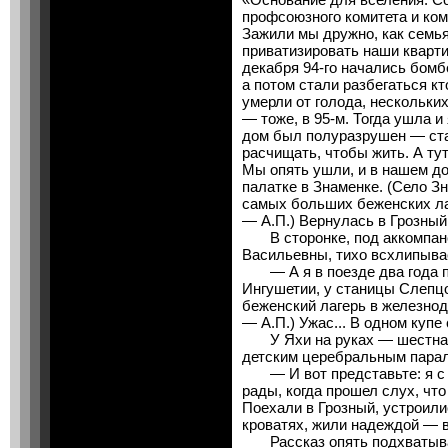
профсоюзного комитета и коми
Зажили мы дружно, как семья
приватизировать наши кварт
декабря 94-го начались бомб
а потом стали разбегаться кт
умерли от голода, нескольки
— тоже, в 95-м. Тогда ушла и
дом был полуразрушен — ста
расчищать, чтобы жить. А ту
Мы опять ушли, и в нашем до
палатке в Знаменке. (Село Зн
самых больших беженских ла
— А.П.) Вернулась в Грозный,
В сторонке, под аккомпане
Васильевны, тихо всхлипыва
— А я в поезде два года пр
Ингушетии, у станицы Слепц
беженский лагерь в железнод
— А.П.) Ужас... В одном купе 
У Яхи на руках — шестнадц
детским церебральным пара
— И вот представьте: я с не
рады, когда прошел слух, чт
Поехали в Грозный, устроили
кроватях, жили надеждой — во
Рассказ опять подхватывае