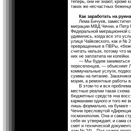
теперь, они не знают, кроме 
таких же несчастных беженце
Как заработать на руина
Лема Бичуев, заместитель 
миграции МВД Чечни, и Петр
Федеральной миграционной 
удивились, когда все это ус
улице Чайковского, как и № 2
превращенные в ПВРы, «беж
считать нельзя, потому что 
них не заплатила ни копейки.
— Мы будем заниматься т
переселенцев, — объясняет 
коммунальные услуги, подво
суммы на питание. Заказчико
мэрия, а ремонтные работы 
В этом-то и вся проблема. 
местные реалии такая схема
бюджетных средств «на вос
карманами одного и того же 
лишь формально, на бумаге 
Чечни пресловутой «Дирекци
госмонополия. Она и сама ст
себе их утверждает, и сама с
смет и технической документ
дом № 24)... Под шумок проп