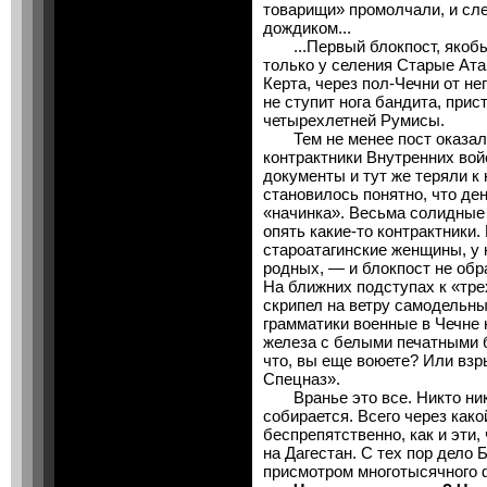
товарищи» промолчали, и с
дождиком...
...Первый блокпост, якобы
только у селения Старые Ата
Керта, через пол-Чечни от нег
не ступит нога бандита, прис
четырехлетней Румисы.
Тем не менее пост оказал
контрактники Внутренних во
документы и тут же теряли к 
становилось понятно, что де
«начинка». Весьма солидные
опять какие-то контрактники
староатагинские женщины, у 
родных, — и блокпост не обр
На ближних подступах к «тре
скрипел на ветру самодельн
грамматики военные в Чечне
железа с белыми печатными 
что, вы еще воюете? Или взр
Спецназ».
Вранье это все. Никто нику
собирается. Всего через как
беспрепятственно, как и эти,
на Дагестан. С тех пор дело 
присмотром многотысячного 