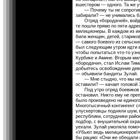
вшестером — одного. Та же у
— Почему ты не сопротивля
забирали? — не унимались б
Отряд «бородачей», войдя в
те пошли прямо по пяти адре
милиционеры. В каждом из и
били женщин, детей, старико
— самого боевого из сельски
был следующим утром идти в 
чтобы попытаться что-то уз
Курбике и Амине. Вторым мил
«бородачи», стал Ислам Тима
добьетесь освобождения дев
— объявили бандиты Зулай.
— Мне стыдно, что мы не у
оставили? — качает головой 
Под утро отряд боевиков уш
остановил. Никто ему не преп
было произведено ни единого
Многотысячный контингент сп
улускертовцы подняли шум, 
республики, сотрудники райо
подбор, с внушительной охра
уехали. Зулай умоляла помо
«Убьют ведь милиционеров!»;
бы рацию: «Они же обещали 