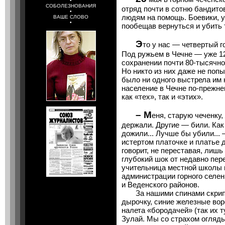
•
СОБОЛЕЗНОВАНИЯ
отряд почти в сотню бандито
•
людям на помощь. Боевики, у
ВАШЕ СЛОВО
•
пообещав вернуться и убить т
Э
то у нас — четвертый г
Под ружьем в Чечне — уже 1
сохранении почти 80-тысячно
Но никто из них даже не поп
было ни одного выстрела им 
население в Чечне по-прежне
как «тех», так и «этих».
– М
еня, старую чеченку
держали. Другие — били. Как 
дожили... Лучше бы убили..
истертом платочке и платье д
говорит, не переставая, лишь
глубокий шок от недавно пер
учительница местной школы 
администрации горного селен
и Веденского районов.
За нашими спинами скрипят
дырочку, синие железные вор
налета «бородачей» (так их т
Зулай. Мы со страхом огляды