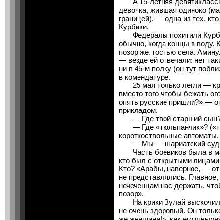
А 15-летняя девятиклассни
девочка, жившая одиноко (ма
границей), — одна из тех, к
Курбики.
Федералы похитили Курбику
обычно, когда концы в воду. 
позор же, гостью села, Амину
— везде ей отвечали: нет так
ни в 45-м полку (он тут побли
в комендатуре.
25 мая только легли — крик
вместо того чтобы бежать ог
опять русские пришли?» — от
прикладом.
— Где твой старший сын? 
— Где «тюльпанчик»? («тю
короткоствольные автоматы.
— Мы — шариатский суд! П
Часть боевиков была в маск
кто был с открытыми лицами
Кто? «Арабы, наверное, — от
не представлялись. Главное,
нечеченцам нас держать, что
позор».
На крики Зулай выскочил е
не очень здоровый. Он только
же женщина!», как его швырн