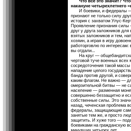
Что все это значит? Что 
накануне четырехлетнего 
И боевики, и федералы — 
признают не только силу друг
история с захватом Улус-Кер
Проявление признания силы —
друг у друга заложников для
взятых заложников и тем, нап
хозяин, а играя в игру довоен
работорговлю по интересам:
вы отдали...
На круг — общебандитский 
чертовой туче военных всех 
сосредоточения такой массы 
нападение целого государств
банда против другой, и совер
каким флагом. Не важно — дл
омерзительной битвы — не с
население — разменная монет
совершенно беззащитно и есл
собственные силы. Это значит:
назад, чеченская проблема вс
федералы, защищающие сами 
занятые тем же, и просто лю
защитить. И хуже того — под
боевиками на гражданскую во
минувших четырех лет.