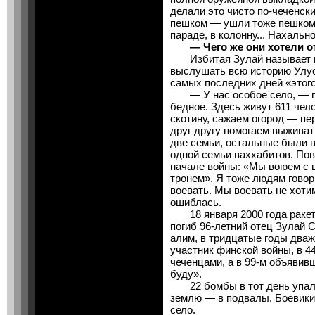
делали это чисто по-чеченск
пешком — ушли тоже пешком,
параде, в колонну... Нахально
— Чего же они хотели от
Избитая Зулай называет пе
выслушать всю историю Улус
самых последних дней «этого
— У нас особое село, — го
бедное. Здесь живут 611 чел
скотину, сажаем огород — пе
друг другу помогаем выживат
две семьи, остальные были в 
одной семьи ваххабитов. Пов
начале войны: «Мы воюем с 
тронем». Я тоже людям говори
воевать. Мы воевать не хотим
ошиблась.
18 января 2000 года ракета
погиб 96-летний отец Зулай 
алим, в тридцатые годы дваж
участник финской войны, в 4
чеченцами, а в 99-м объяви
буду».
22 бомбы в тот день упали
землю — в подвалы. Боевики?.
село.