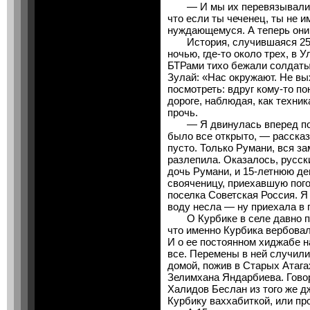
— И мы их перевязывали. Т
что если ты чеченец, ты не 
нуждающемуся. А теперь они м
История, случившаяся 25 ма
ночью, где-то около трех, в 
БТРами тихо бежали солдаты
Зулай: «Нас окружают. Не вы
посмотреть: вдруг кому-то п
дороге, наблюдая, как техни
прочь.
— Я двинулась вперед по 
было все открыто, — рассказ
пусто. Только Румани, вся за
разлепила. Оказалось, русск
дочь Румани, и 15-летнюю дев
свояченицу, приехавшую пого
поселка Советская Россия. Я
воду несла — ну приехала в г
О Курбике в селе давно пог
что именно Курбика вербова
И о ее постоянном хиджабе на
все. Перемены в ней случилис
домой, пожив в Старых Атаг
Зелимхана Яндарбиева. Гово
Халидов Беслан из того же д
Курбику ваххабиткой, или пр