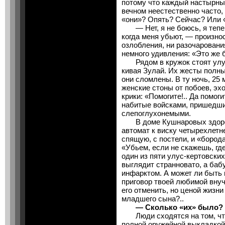
потому что каждый настырный
вечном неестественно часто, 
«они»? Опять? Сейчас? Или «
— Нет, я не боюсь, я тепер
когда меня убьют, — произнос
озлобления, ни разочаровани
немного удивления: «Это же 
Рядом в кружок стоят улус
кивая Зулай. Их жесты полны
они сломлены. В ту ночь, 25
женские стоны от побоев, эх
крики: «Помогите!.. Да помоги
набитые войсками, пришедши
слепоглухонемыми.
В доме Кушнаровых здоров
автомат к виску четырехлетн
спящую, с постели, и «бород
«Убьем, если не скажешь, гд
один из пяти улус-кертовски
выглядит странновато, а баб
инфарктом. А может ли быть 
приговор твоей любимой вну
его отменить, но ценой жизн
младшего сына?..
— Сколько «их» было?
Люди сходятся на том, что 
полной оружейной выкладкой;