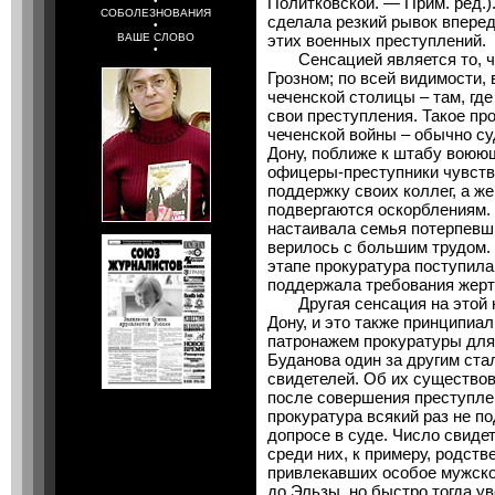
Политковской. — Прим. ред.)
•
СОБОЛЕЗНОВАНИЯ
сделала резкий рывок вперед
•
ВАШЕ СЛОВО
этих военных преступлений.
•
Сенсацией является то, чт
Грозном; по всей видимости,
чеченской столицы – там, где
свои преступления. Такое пр
чеченской войны – обычно су
Дону, поближе к штабу воюющ
офицеры-преступники чувст
поддержку своих коллег, а ж
подвергаются оскорблениям. 
настаивала семья потерпевши
верилось с большим трудом.
этапе прокуратура поступила
поддержала требования жерт
Другая сенсация на этой н
Дону, и это также принципиал
патронажем прокуратуры для 
Буданова один за другим ста
свидетелей. Об их существов
после совершения преступлен
прокуратура всякий раз не п
допросе в суде. Число свидет
среди них, к примеру, родств
привлекавших особое мужско
до Эльзы, но быстро тогда у