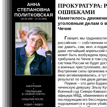
АННА
ПРОКУРАТУРА: 
СТЕПАНОВНА
ОШИБКАМИ
ПОЛИТКОВСКАЯ
Наметилось движени
(30.08.1958 – 07.10.2006)
уголовным делам о 
Чечне
Г
оворят, мы трудновоспи
российских — собственная го
нас давить, сам, мол, и пода
даже легчайший апрельский н
может быть возбуждена проц
трибунала по Чечне в том сл
система России не будет дос
о военных преступлениях, во
Внутренние силы организма 
явно активизировались, и ту
результат по тем двум делам,
Первое – это дело Буданов
•
БИОГРАФИЯ
чеченскую девушку Эльзу Кун
•
Военный суд Северо-Кавказско
ПУБЛИКАЦИИ
В «НОВОЙ ГАЗЕТЕ»
офицера МВД, обвиняемого в
•
последующим его бесследным
СОБЫТИЯ ПОСЛЕ…
•
подозревается в угрозе уби
АУДИО / ВИДЕО