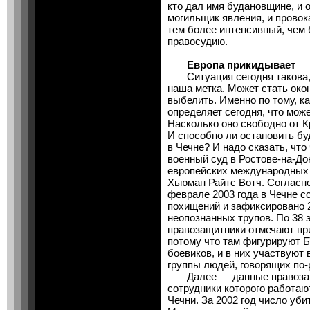
кто дал имя будановщине, и 
могильщик явления, и прово
тем более интенсивный, чем
правосудию.
Европа прикидывает
Ситуация сегодня такова, 
наша метка. Может стать око
выбелить. Именно по тому, к
определяет сегодня, что може
Насколько оно свободно от 
И способно ли остановить б
в Чечне? И надо сказать, чт
военный суд в Ростове-на-До
европейских международных 
Хьюман Райтс Вотч. Согласно
феврале 2003 года в Чечне с
похищений и зафиксировано 
неопознанных трупов. По 38 
правозащитники отмечают пр
потому что там фигурируют Б
боевиков, и в них участвуют
группы людей, говорящих по-
Далее — данные правозащи
сотрудники которого работаю
Чечни. За 2002 год число уб