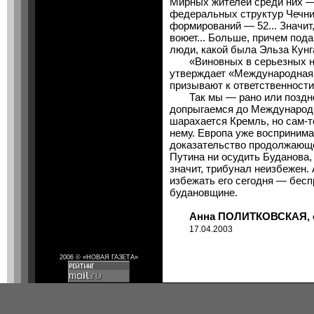
Мирных жителей среди них —
федеральных структур Чечни
формирований — 52... Значит,
воюет... Больше, причем по
люди, какой была Эльза Кунг
«Виновных в серьезных на
утверждает «Международная 
призывают к ответственности
Так мы — рано или поздно,
допрыгаемся до Международно
шарахается Кремль, но сам-т
нему. Европа уже воспринима
доказательство продолжающе
Путина ни осудить Буданова, 
значит, трибунал неизбежен
избежать его сегодня — бесп
будановщине.
Анна ПОЛИТКОВСКАЯ, обо
17.04.2003
2006 © «НОВАЯ ГАЗЕТА»