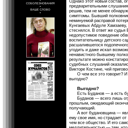
•
Однако этот новый состав, 
СОБОЛЕЗНОВАНИЯ
предварительными слушаниям
•
ВАШЕ СЛОВО
решив, тем не менее обнару
•
симптомы. Бывший полковник,
неминуемой расправой потер
Кунгаевых Абдуле Хамзаеву, 
стеснялся. В ответ же судья 
недопустимое поведение обви
воспитательницу детского с
расшалившегося подопечного
угодить и даже искал возмож
ненавистного бывшему полко
результате можно констатиров
судебных слушаний оказались
Викторе Костине, чей пригов
О чем все это говорит? И ч
выгодно?
Выгодно?
Есть Буданов — а есть бу
Буданов — всего лишь отд
прошлым, ожидающий окончате
получающий.
А вот будановщина — явлен
ему свое имя, но страдает от
чем все общество. И его сам
медлительностью — тем, что 