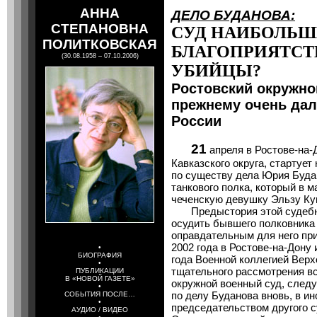
АННА
ДЕЛО БУДАНОВА:
СТЕПАНОВНА
СУД НАИБОЛЬШ
ПОЛИТКОВСКАЯ
БЛАГОПРИЯТСТ
(30.08.1958 – 07.10.2006)
УБИЙЦЫ?
Ростовский окружно
прежнему очень дал
России
21
апреля в Ростове-на-Д
Кавказского округа, стартуе
по существу дела Юрия Буда
танкового полка, который в м
чеченскую девушку Эльзу Кун
Предыстория этой судебной
осудить бывшего полковника
оправдательным для него пр
2002 года в Ростове-на-Дону
•
БИОГРАФИЯ
года Военной коллегией Верх
•
тщательного рассмотрения вс
ПУБЛИКАЦИИ
В «НОВОЙ ГАЗЕТЕ»
окружной военный суд, следу
•
по делу Буданова вновь, в ин
СОБЫТИЯ ПОСЛЕ…
•
председательством другого 
АУДИО / ВИДЕО