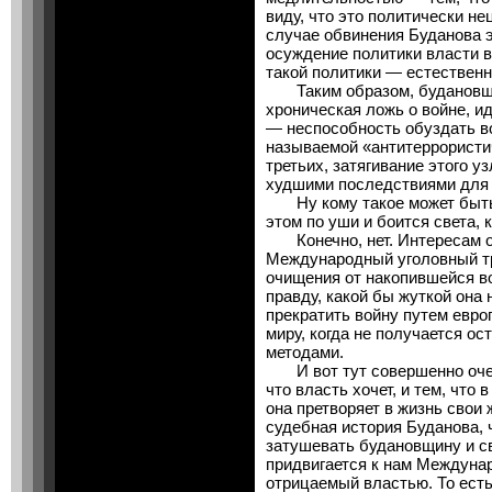
виду, что это политически не
случае обвинения Буданова 
осуждение политики власти в
такой политики — естественно
Таким образом, будановщин
хроническая ложь о войне, и
— неспособность обуздать в
называемой «антитеррористич
третьих, затягивание этого 
худшими последствиями для 
Ну кому такое может быть в
этом по уши и боится света,
Конечно, нет. Интересам о
Международный уголовный тр
очищения от накопившейся в
правду, какой бы жуткой она 
прекратить войну путем евро
миру, когда не получается о
методами.
И вот тут совершенно очев
что власть хочет, и тем, что 
она претворяет в жизнь свои
судебная история Буданова, 
затушевать будановщину и св
придвигается к нам Междуна
отрицаемый властью. То есть