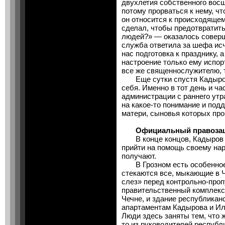
двухлетия собственного восш
потому прорваться к нему, ч
он относится к происходяще
сделал, чтобы предотвратить
людей?» — оказалось совер
служба ответила за шефа ис
нас подготовка к празднику, 
настроение только ему испорт
все же священнослужителю, 
Еще сутки спустя Кадыров
себя. Именно в тот день и ча
администрации с раннего утр
на какое-то понимание и под
матери, сыновья которых про
Официальный правозащ
В конце концов, Кадыров – 
прийти на помощь своему наро
получают.
В Грозном есть особенное м
стекаются все, мыкающие в Ч
слез» перед контрольно-про
правительственный комплекс
Чечне, и здание республикан
апартаментам Кадырова и Ил
Люди здесь заняты тем, что ж
то из руководителей республ