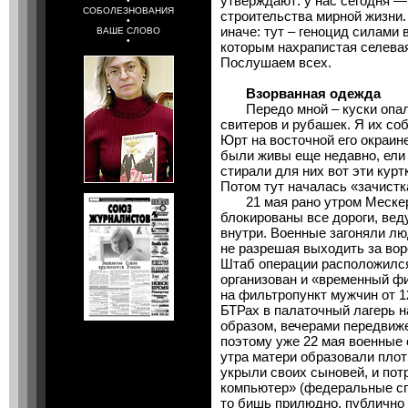
утверждают: у нас сегодня 
•
СОБОЛЕЗНОВАНИЯ
строительства мирной жизни.
•
иначе: тут – геноцид силами
ВАШЕ СЛОВО
•
которым нахрапистая селевая
Послушаем всех.
Взорванная одежда
Передо мной – куски опален
свитеров и рубашек. Я их со
Юрт на восточной его окраин
были живы еще недавно, ели 
стирали для них вот эти курт
Потом тут началась «зачистк
21 мая рано утром Мескер
блокированы все дороги, вед
внутри. Военные загоняли люд
не разрешая выходить за воро
Штаб операции расположился
организован и «временный ф
на фильтропункт мужчин от 1
БТРах в палаточный лагерь н
образом, вечерами передвиж
поэтому уже 22 мая военные 
утра матери образовали плотн
укрыли своих сыновей, и пот
компьютер» (федеральные сп
то бишь прилюдно, публично п