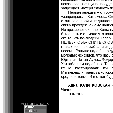
показывает женщина на худен
запрещает матери слушать по
Первая реакция – отторжени
«запрещает»!.. Как смеет... 
стоит за спиной и не двигает
спину враждебной ему национ
Но презирает сильно. Когда 
было пять и он мало что пон
объяснить по-людски. Тепер
НЕЛЬЗЯ ОБЪЯСНИТЬ СЛОВАМИ
глазах военные забрали из д
носом... Раньше надо было д
молодых чеченцев, что называ
Юрта, из Чечен-Аула... Феде
Хаттаба и им подобных. Те –
их. Те – кастрировали. Эти –
Мы перешли грань, за которо
средневековье. И в ответ буд
Анна ПОЛИТКОВСКАЯ, обо
Чечня
01.07.2002
2006 © «НОВАЯ ГАЗЕТА»