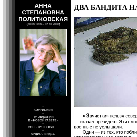
АННА
ДВА БАНДИТА Н
СТЕПАНОВНА
ПОЛИТКОВСКАЯ
(30.08.1958 – 07.10.2006)
•
БИОГРАФИЯ
•
«З
ачистки» нельзя сове
ПУБЛИКАЦИИ
В «НОВОЙ ГАЗЕТЕ»
— сказал президент. Эти сл
•
военные не услышали.
СОБЫТИЯ ПОСЛЕ…
•
Одни — из тех, кто поближ
АУДИО / ВИДЕО