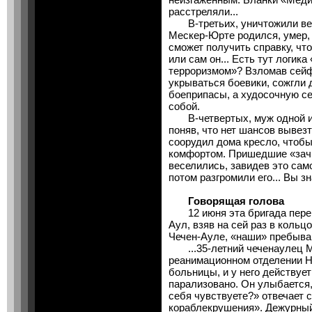
расстреляли...
В-третьих, уничтожили весь
Мескер-Юрте родился, умер, 
сможет получить справку, что
или сам он... Есть тут логи
терроризмом»? Взломав сейфы
укрываться боевики, сожгли 
боеприпасы, а худосочную се
собой.
В-четвертых, муж одной из
поняв, что нет шансов вывез
соорудил дома кресло, чтобы
комфортом. Пришедшие «зач
веселились, завидев это сам
потом разгромили его... Вы зн
Говорящая голова
12 июня эта бригада перем
Аул, взяв на сей раз в кольцо
Чечен-Ауле, «наши» пребываю
...35-летний чеченаулец М
реанимационном отделении Н
больницы, и у него действует
парализовано. Он улыбается, 
себя чувствуете?» отвечает 
кораблекрушения». Дежурный