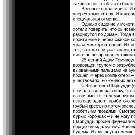
таковых нет, чтобы это было
Военные согласились. И к
«через компьютер». И каждо
специальная отметка.
Однако сидение у мечети п
хотели поверить, что сыновей
разойдутся по домам. Тогда 
пройти еще и через «живой к
числа мескерюртовцев. Их по
тех, на кого они указывали, 
никто не возвращался таким ж
25-летний Адам Темирсулта
возвращен трупом с разрубле
вырванными пальцами на рук
прошел «через компьютер» – т
участвовал», но «живой» его 
С 45-летнего Шарпудди (
сначала взяли расписку, что 
пытки вместе с племянником.
него еще одного, прибитого з
грубый крест, но потом заспе
пробитыми гвоздями. Смотрю
бурых корочках – и не могу 
Шарпудди просил федералов,
порцию «выдали» ему. Военны
будем». И швырнули племянни