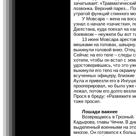
зачитывает: «Травматический
позвонка. Верхний парез... 
утратой функций спинного моз
У Мовсара – жена на восьмо
узнал о начале «зачистки», п
Дагестана, куда поехал на х
боевиком – неужели бы вот та
13 июня Мовсара арестовал
мешками на головах, швырнул
выкинули головой вниз. Отец
Сейчас на его теле – следы 
хотели, чтобы он встал с зем
удостоверившись, что это уж
выкинули его тело на окраину
всученных офицеру, близкие
Аула и привезли его в Ингуше
прооперировал, но было уже
лежал, потом его долго везли
Прося в бреду: «Развяжите ме
тоже просил.
Лошади важнее
Возвращаюсь в Грозный. Т
Кадырова, главы Чечни. В дн
выделенный военными на это
многое. Он готовился к боль