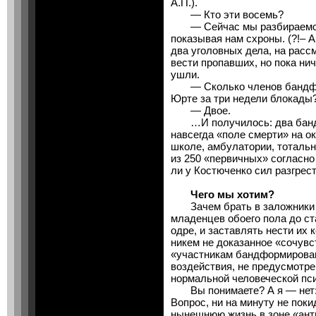
А.П.).
— Кто эти восемь?
— Сейчас мы разбираемся.
показывая нам схроны. (?!– 
два уголовных дела, на расс
вести пропавших, но пока ниче
ушли.
— Cколько членов бандфор
Юрте за три недели блокады
— Двое.
…И получилось: два бандит
навсегда «поле смерти» на ок
школе, амбулатории, тотальн
из 250 «первичных» согласно
ли у Костюченко сил разгрест
Чего мы хотим?
Зачем брать в заложники н
младенцев обоего пола до с
одре, и заставлять нести их 
никем не доказанное «сочувс
«участникам бандформирова
воздействия, не предусмотре
нормальной человеческой пс
Вы понимаете? А я — нет: т
Вопрос, ни на минуту не по
нынешнюю жизнь в зоне «анти