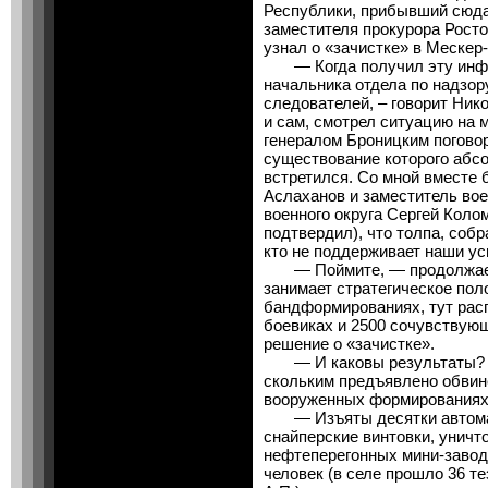
Республики, прибывший сюда
заместителя прокурора Росто
узнал о «зачистке» в Мескер
— Когда получил эту инфор
начальника отдела по надзор
следователей, – говорит Ник
и сам, смотрел ситуацию на 
генералом Броницким поговор
существование которого абсо
встретился. Со мной вместе
Аслаханов и заместитель вое
военного округа Сергей Коло
подтвердил), что толпа, собр
кто не поддерживает наши ус
— Поймите, — продолжает 
занимает стратегическое пол
бандформированиях, тут рас
боевиках и 2500 сочувствующ
решение о «зачистке».
— И каковы результаты? Ск
скольким предъявлено обвине
вооруженных формирования
— Изъяты десятки автомато
снайперские винтовки, уничто
нефтеперегонных мини-заводо
человек (в селе прошло 36 т