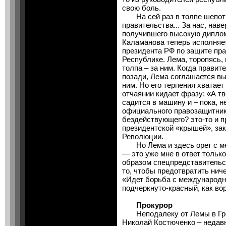
свою боль.
На сей раз в толпе шепот:
правительства... За нас, нав
получившего высокую дипло
Каламанова теперь исполняе
президента РФ по защите пра
Республике. Лема, торопясь, 
толпа – за ним. Когда прави
позади, Лема соглашается в
ним. Но его терпения хватае
отчаянии кидает фразу: «А тв
садится в машину и – пока, н
официального правозащитник
бездействующего? это-то и п
президентской «крышей», зак
Революции.
Но Лема и здесь орет с мес
— это уже мне в ответ тольк
образом спецпредставительст
то, чтобы предотвратить нич
«Идет борьба с международн
подчеркнуто-красный, как во
Прокурор
Неподалеку от Лемы в Гроз
Николай Костюченко – недав