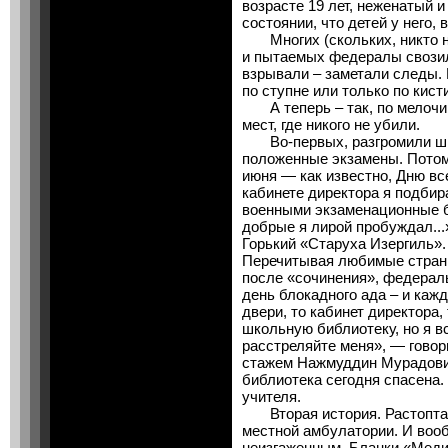
возрасте 19 лет, неженатый и
состоянии, что детей у него, 
Многих (скольких, никто не
и пытаемых федералы свозил
взрывали – заметали следы. 
по ступне или только по кисти
А теперь – так, по мелочи.
мест, где никого не убили.
Во-первых, разгромили школ
положенные экзамены. Потом
июня — как известно, Дню все
кабинете директора я подби
военными экзаменационные б
добрые я лирой пробуждал...»
Горький «Старуха Изергиль». 
Перечитывая любимые страниц
после «сочинения», федералы
день блокадного ада – и кажд
двери, то кабинет директора, 
школьную библиотеку, но я в
расстреляйте меня», — говор
стажем Нажмуддин Мурадович
библиотека сегодня спасена.
учителя.
Вторая история. Растоптал
местной амбулатории. И вооб
неизгаженным. Бланки «Меди