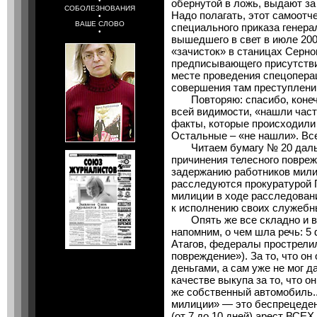
•
обернутой в ложь, выдают за 
СОБОЛЕЗНОВАНИЯ
Надо полагать, этот самоотч
•
ВАШЕ СЛОВО
специального приказа генера
•
вышедшего в свет в июле 200
«зачисток» в станицах Серно
предписывающего присутстви
месте проведения спецопера
совершения там преступлени
Повторяю: спасибо, конечн
всей видимости, «нашли час
факты, которые происходили 
Остальные – «не нашли». Все
Читаем бумагу № 20 дальш
причинения телесного повреж
задержанию работников мили
расследуются прокуратурой Г
милиции в ходе расследован
к исполнению своих служебн
Опять же все складно и вр
напомним, о чем шла речь: 5 
Атагов, федералы прострели
повреждение»). За то, что он
деньгами, а сам уже не мог 
качестве выкупа за то, что о
же собственный автомобиль..
милиции» — это беспрецеден
(от 7 до 10 дней) арест ВСЕХ