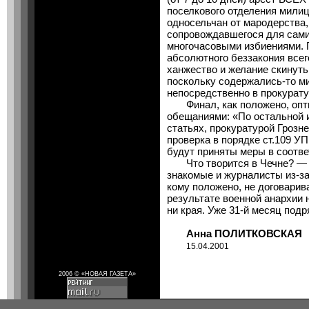
поселкового отделения мили
односельчан от мародерства,
сопровождавшегося для сами
многочасовыми избиениями. 
абсолютного беззакония все
ханжество и желание скинуть
поскольку содержались-то м
непосредственно в прокурату
Финал, как положено, опти
обещаниями: «По остальной 
статьях, прокуратурой Грозн
проверка в порядке ст.109 У
будут приняты меры в соотве
Что творится в Чечне? — 
знакомые и журналисты из-за
кому положено, не договарив
результате военной анархии 
ни края. Уже 31-й месяц подр
Анна ПОЛИТКОВСКАЯ
15.04.2001
2006 © «НОВАЯ ГАЗЕТА»