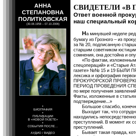
АННА
СВИДЕТЕЛИ «В 
СТЕПАНОВНА
Ответ военной прок
ПОЛИТКОВСКАЯ
наш специальный ко
(30.08.1958 – 07.10.2006)
Н
а минувшей неделе ре
бумагу из Грозного – из про
за № 20, подписанную старш
старшим советником юстиции
сомнения, она достойна и опу
«По фактам, изложенным в 
спецопераций» и «Старые Ата
газете» №№ 15 и 19 БЫЛИ П
лексика и орфография первои
ПРОКУРОРСКОЙ ПРОВЕРК
ПЕРИОД ПРОВЕДЕНИЯ СПЕЦ
по мере получения заявлений
Факты, изложенные в статьях
подтверждение...»
Большое спасибо, конечн
•
БИОГРАФИЯ
Выходит так, что сотрудни
•
находились непосредственно
ПУБЛИКАЦИИ
В «НОВОЙ ГАЗЕТЕ»
преступлений. В момент их 
•
СОБЫТИЯ ПОСЛЕ…
преступлений.
•
Бывает такая правда, котор
АУДИО / ВИДЕО