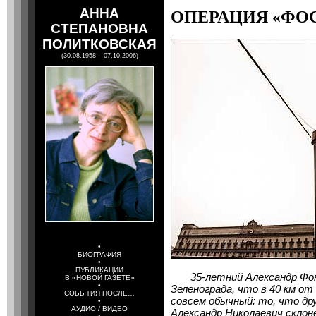
АННА
ОПЕРАЦИЯ «ФО
СТЕПАНОВНА
ПОЛИТКОВСКАЯ
(30.08.1958 – 07.10.2006)
•
БИОГРАФИЯ
•
ПУБЛИКАЦИИ
35-летний Александр Фоки
В «НОВОЙ ГАЗЕТЕ»
•
Зеленограда, что в 40 км от
СОБЫТИЯ ПОСЛЕ…
совсем обычный: то, что др
•
АУДИО / ВИДЕО
Александр Николаевич склоне