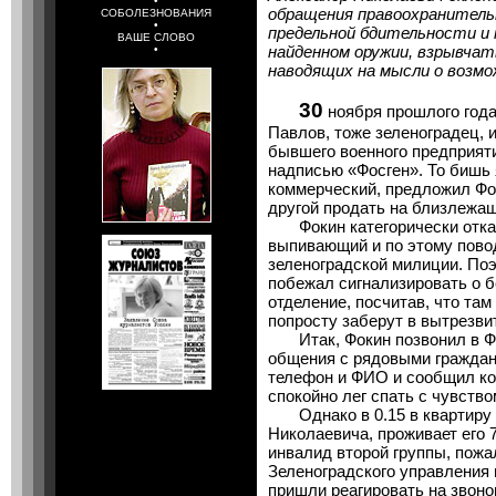
•
обращения правоохранительн
СОБОЛЕЗНОВАНИЯ
•
предельной бдительности и
ВАШЕ СЛОВО
найденном оружии, взрывча
•
наводящих на мысли о возм
30
ноября прошлого года
Павлов, тоже зеленоградец, и
бывшего военного предприяти
надписью «Фосген». То бишь 
коммерческий, предложил Фок
другой продать на близлежа
Фокин категорически отказ
выпивающий и по этому повод
зеленоградской милиции. По
побежал сигнализировать о б
отделение, посчитав, что там
попросту заберут в вытрезви
Итак, Фокин позвонил в ФС
общения с рядовыми граждана
телефон и ФИО и сообщил ко
спокойно лег спать с чувство
Однако в 0.15 в квартиру Ф
Николаевича, проживает его 
инвалид второй группы, пожа
Зеленоградского управления 
пришли реагировать на звоно