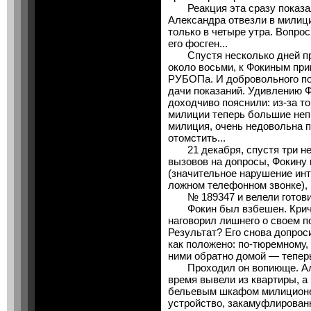
Реакция эта сразу показал
Александра отвезли в милиц
только в четыре утра. Вопро
его фосген...
Спустя несколько дней про
около восьми, к Фокиным при
РУБОПа. И добровольного п
дачи показаний. Удивлению Ф
доходчиво пояснили: из-за то
милиции теперь большие непр
милиция, очень недовольна 
отомстить...
21 декабря, спустя три нед
вызовов на допросы, Фокину
(значительное нарушение инт
ложном телефонном звонке), 
№ 189347 и велели готовит
Фокин был взбешен. Кричал
наговорил лишнего о своем п
Результат? Его снова допрос
как положено: по-тюремному, 
ними обратно домой — тепер
Проходил он вопиюще. Але
время вывели из квартиры, а 
бельевым шкафом милиционе
устройство, закамуфлированн