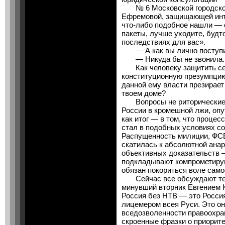
№ 6 Московской городской
Ефремовой, защищающей инт
что-либо подобное нашли — 
пакеты, лучше уходите, будто
последствиях для вас».
— А как вы лично поступил
— Никуда бы не звонила.
Как человеку защитить себ
конституционную презумпцию?
данной ему власти презирает
твоем доме?
Вопросы не риторические. 
России в кромешной лжи, опу
как итог — в том, что проце
стал в подобных условиях 
Распущенность милиции, ФСБ
скатилась к абсолютной анар
объективных доказательств —
подкладывают компрометиру
обязан покориться воле самос
Сейчас все обсуждают тему
минувший вторник Евгением К
Россия без НТВ — это Россия
лицемером всея Руси. Это он
вседозволенности правоохра
скроенные фразки о приорите