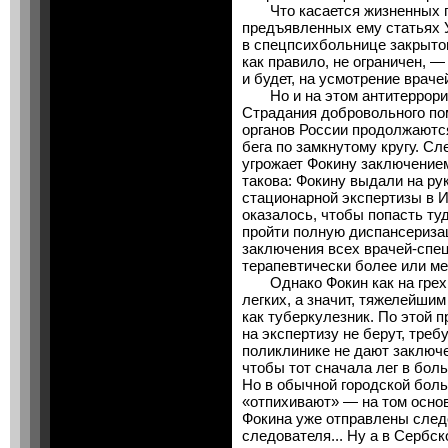
Что касается жизненных пе
предъявленных ему статьях 
в спецпсихбольнице закрытог
как правило, не ограничен, —
и будет, на усмотрение враче
Но и на этом антитеррорис
Страдания добровольного п
органов России продолжаются
бега по замкнутому кругу. Сл
угрожает Фокину заключение
такова: Фокину выдали на ру
стационарной экспертизы в Ин
оказалось, чтобы попасть туд
пройти полную диспансериза
заключения всех врачей-спец
терапевтически более или ме
Однако Фокин как на грех 
легких, а значит, тяжелейшим
как туберкулезник. По этой п
на экспертизу не берут, треб
поликлинике не дают заключе
чтобы тот сначала лег в боль
Но в обычной городской боль
«отпихивают» — на том осно
Фокина уже отправлены следо
следователя... Ну а в Сербс