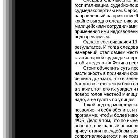
госпитализации, судебно-пси
судмедэкспертизы им. Сербск
направленный на признание 
крайне выгодно следствию вс
милицейскими сотрудниками
применения ими недозволенн
подозреваемым.
Однако состоявшаяся 13 фе
результатов. И тогда следова
намерений, стал самым жест
стационарной судмедэксперти
чтобы «сделать» Фокина не
Стоит объяснить суть проце
настырность в признании фо
решила доказать, что в Зеле
баллонов с фосгеном близ во
а значит, тот, кто их увидел 
поверх голов местной милици
надо, а не гулять по улицам.
Такой подход многофункци
позволяет и себя обелить, и
программе, чтобы более нико
ФСБ. Дело в том, что по ны
человек, признанный невменя
присутствия на судебном зас
сопротивляющегося и не приз