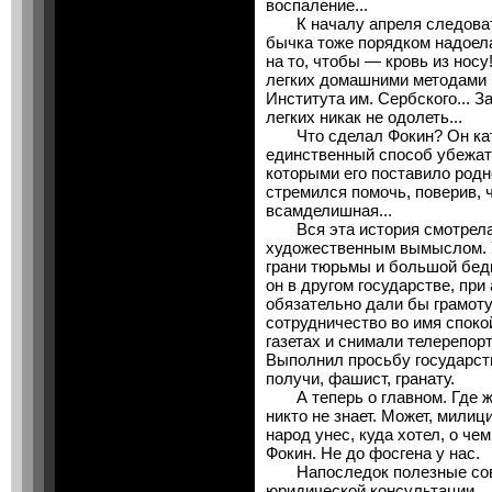
воспаление...
К началу апреля следовате
бычка тоже порядком надоела
на то, чтобы — кровь из нос
легких домашними методами 
Института им. Сербского... З
легких никак не одолеть...
Что сделал Фокин? Он кат
единственный способ убежат
которыми его поставило родн
стремился помочь, поверив, 
всамделишная...
Вся эта история смотрелас
художественным вымыслом. У
грани тюрьмы и большой беды
он в другом государстве, пр
обязательно дали бы грамоту
сотрудничество во имя споко
газетах и снимали телерепорт
Выполнил просьбу государс
получи, фашист, гранату.
А теперь о главном. Где же,
никто не знает. Может, милиц
народ унес, куда хотел, о ч
Фокин. Не до фосгена у нас.
Напоследок полезные сове
юридической консультации