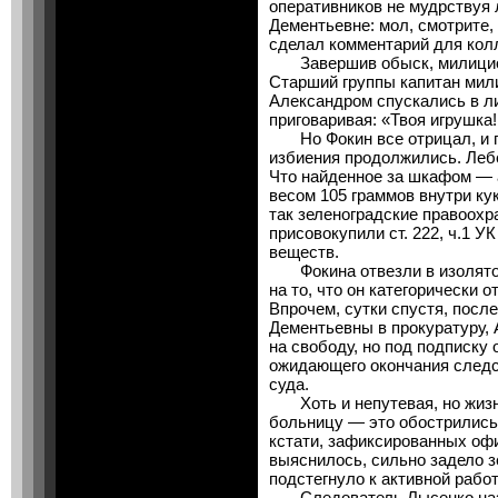
оперативников не мудрствуя 
Дементьевне: мол, смотрите, 
сделал комментарий для колле
Завершив обыск, милицион
Старший группы капитан мил
Александром спускались в ли
приговаривая: «Твоя игрушка
Но Фокин все отрицал, и по
избиения продолжились. Леб
Что найденное за шкафом — 
весом 105 граммов внутри ку
так зеленоградские правоохра
присовокупили ст. 222, ч.1 
веществ.
Фокина отвезли в изолятор
на то, что он категорически 
Впрочем, сутки спустя, пос
Дементьевны в прокуратуру,
на свободу, но под подписку
ожидающего окончания следс
суда.
Хоть и непутевая, но жизн
больницу — это обострились
кстати, зафиксированных оф
выяснилось, сильно задело з
подстегнуло к активной работ
Следователь Лысенко назн