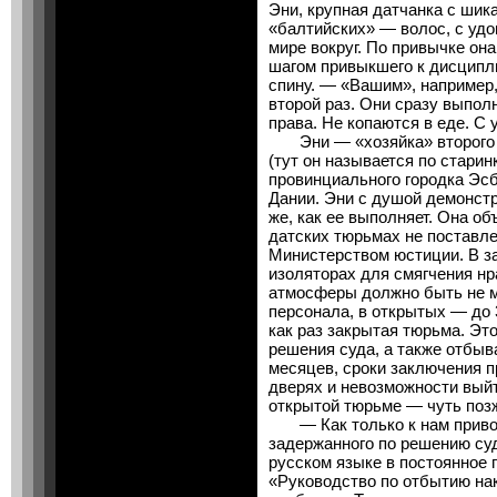
Эни, крупная датчанка с шик
«балтийских» — волос, с удо
мире вокруг. По привычке он
шагом привыкшего к дисципли
спину. — «Вашим», например,
второй раз. Они сразу выпол
права. Не копаются в еде. С
Эни — «хозяйка» второго э
(тут он называется по стари
провинциального городка Эсб
Дании. Эни с душой демонстр
же, как ее выполняет. Она об
датских тюрьмах не поставле
Министерством юстиции. В з
изоляторах для смягчения нр
атмосферы должно быть не м
персонала, в открытых — до 
как раз закрытая тюрьма. Это
решения суда, а также отбы
месяцев, сроки заключения п
дверях и невозможности выйт
открытой тюрьме — чуть позж
— Как только к нам привод
задержанного по решению суд
русском языке в постоянное 
«Руководство по отбытию нак