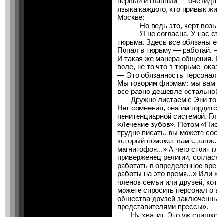
первый и главный — очевидн
языка каждого, кто привык жи
Москве:
— Но ведь это, черт возьми
— Я не согласна. У нас стр
тюрьма. Здесь все обязаны е
Попал в тюрьму — работай. —
И такая же манера общения. 
воле, не то что в тюрьме, о
— Это обязанность персонал
Мы говорим фирмам: мы вам 
все равно дешевле остально
Дружно листаем с Эни то с
Нет сомнения, она им гордитс
пенитенциарной системой. Г
«Лечение зубов». Потом «Пис
трудно писать, вы можете со
который поможет вам с запис
магнитофон...» А чего стоит 
приверженец религии, соглас
работать в определенное вре
работы на это время...» Или 
членов семьи или друзей, кот
можете спросить персонал о
общества друзей заключенных
представителями прессы».
Ну хватит. Это уж слишком