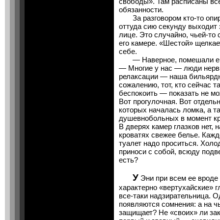
свободы». Там расписаны все
обязанности.
За разговором кто-то опира
оттуда сию секунду выходит
лице. Это случайно, чьей-то 
его камере. «Шестой» щелкае
себе.
— Наверное, помешали ему
— Многие у нас — люди нервн
релаксации — наша бильярдн
сожалению, тот, кто сейчас т
беспокоить — показать не мож
Вот прогулочная. Вот отдель
которых началась ломка, а т
душевнобольных в момент кр
В дверях камер глазков нет,
кроватях свежее белье. Кажд
туалет надо проситься. Холо
приноси с собой, всюду под
есть?
У
Эни при всем ее вроде
характерно «вертухайские» г
все-таки надзирательница. О
появляются сомнения: а на ч
защищает? Не «своих» ли за