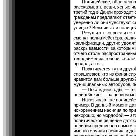
Полицейские, облегченно 
рассказывать вещи, ясные им
третий год в Дании проходит
гражданам предлагают ответ
уверенно ли они чувствуют с
улицах? Вежливы ли полице
Результаты опроса и есть 
сменят полицмейстера, одни
квалификации, других уволят
раскрываемости, за которыми
отчего столь распространены
телодвижения: говори, сволоч
продал, а то...
Практикуется тут и другой 
спрашивают, кто из финанси
нравится вам больше других?
муниципальных автобусов, п
— Последние годы, — горд
полицейские — на первом ме
Наказывают же полицейски
пример. В данный момент да
искоренением насилия по при
нехорошо, но мордобой — это
политическое решение датско
полиции предписано самым 
именно случаи насилия, и де
рассмотрению в суде не боле