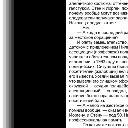
элегантного костюма, оттен
галстуком. Стен и Йорген, по
почему вообще могут возник
следователи получают зарпл
Наконец следует ответ:
— Нет.
— А когда в последний раз
за жестокое обращение?
И опять замешательство...
датском с привлечением Нил
ассоциации (профсоюза) поли
участке в обязательном поряд
изложении: в 1993 году в со
полицейских. Ситуация была
посетителей (жалобщик) вел 
его вывести, хозяин вызвал 
что вывели его слишком эфф
окружной — осудил полицейс
апелляционный — оправдал, 
насилие было оправдано защ
посетителей бара.
— А жалоб на жестокое обр
помним вообще, — сказали вс
Йоргену, и Стену — под 50. Н
профессиональная память — 
— По каким же показателя