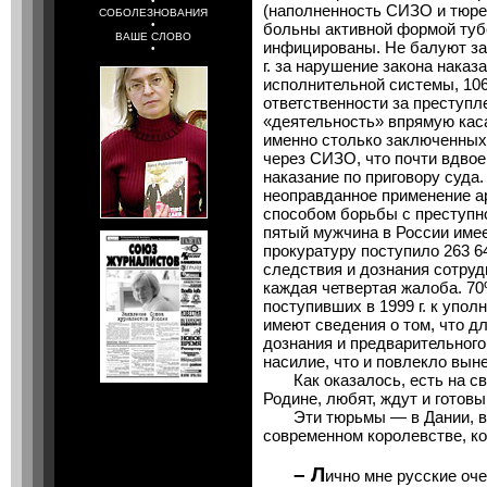
•
(наполненность СИЗО и тюре
СОБОЛЕЗНОВАНИЯ
•
больны активной формой туб
ВАШЕ СЛОВО
инфицированы. Не балуют за
•
г. за нарушение закона наказ
исполнительной системы, 106
ответственности за преступл
«деятельность» впрямую кас
именно столько заключенных
через СИЗО, что почти вдво
наказание по приговору суда
неоправданное применение а
способом борьбы с преступно
пятый мужчина в России имеет
прокуратуру поступило 263 6
следствия и дознания сотру
каждая четвертая жалоба. 70
поступивших в 1999 г. к упо
имеют сведения о том, что д
дознания и предварительног
насилие, что и повлекло вын
Как оказалось, есть на свет
Родине, любят, ждут и готовы
Эти тюрьмы — в Дании, вп
современном королевстве, к
– Л
ично мне русские оч