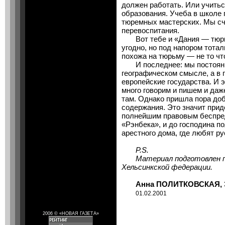
должен работать. Или учиться
образования. Учеба в школе 
тюремных мастерских. Мы счи
перевоспитания.
Вот тебе и «Дания — тюрьма
угодно, но под напором тота
похожа на тюрьму — не то чт
И последнее: мы постоянно
географическом смысле, а в 
европейские государства. И 
много говорим и пишем и даж
там. Однако пришла пора доб
содержания. Это значит прид
полнейшим правовым беспред
«Рэнбека», и до господина п
арестного дома, где любят р
P.S.
Материал подготовлен пр
Хельсинкской федерации.
Анна ПОЛИТКОВСКАЯ, Э
01.02.2001
2006 © «НОВАЯ ГАЗЕТА»