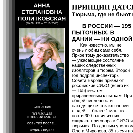
АННА
ПРИНЦИП ДАТС
СТЕПАНОВНА
Тюрьма, где не бьют
ПОЛИТКОВСКАЯ
(30.08.1958 – 07.10.2006)
В РОССИИ — 195
ПЫТОЧНЫХ, В
ДАНИИ — НИ ОДНОЙ
Как известно, мы не
очень любим сами себя.
Яркое тому доказательство
— ужасающее состояние
наших следственных
изоляторов и тюрем. Второй
год подряд инспекторы
Совета Европы признают
российские СИЗО (всего их
— 195) местом,
приравненным к пыткам. При
общей численности
•
находящихся в заключении
БИОГРАФИЯ
людей — более 1 млн чел. —
•
ПУБЛИКАЦИИ
почти 300 тысяч из них
В «НОВОЙ ГАЗЕТЕ»
ожидают приговора в СИЗО и
•
СОБЫТИЯ ПОСЛЕ…
тюрьмах. По данным уполном
•
АУДИО / ВИДЕО
Олега Миронова, 85 тысяч пр