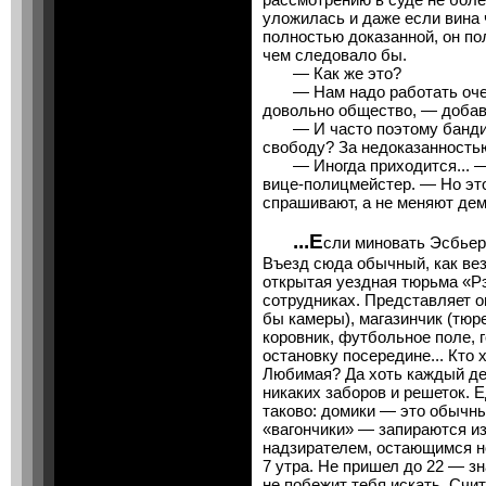
уложилась и даже если вина 
полностью доказанной, он по
чем следовало бы.
— Как же это?
— Нам надо работать очен
довольно общество, — добав
— И часто поэтому бандито
свободу? За недоказанность
— Иногда приходится... — 
вице-полицмейстер. — Но это
спрашивают, а не меняют дем
...Е
сли миновать Эсбьер
Въезд сюда обычный, как вез
открытая уездная тюрьма «Рэ
сотрудниках. Представляет о
бы камеры), магазинчик (тюр
коровник, футбольное поле,
остановку посередине... Кто х
Любимая? Да хоть каждый ден
никаких заборов и решеток. 
таково: домики — это обычн
«вагончики» — запираются из
надзирателем, остающимся н
7 утра. Не пришел до 22 — зн
не побежит тебя искать. Счит