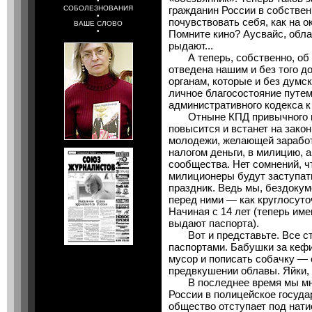
•
СОБОЛЕЗНОВАНИЯ
гражданин России в собствен
•
почувствовать себя, как на о
ВАШЕ СЛОВО
•
Помните кино? Аусвайс, обла
рыдают...
А теперь, собственно, об о
отведена нашим и без того 
органам, которые и без дум
личное благосостояние путем
административного кодекса к
Отныне КПД привычного им
повысится и встанет на зако
молодежи, желающей заработ
налогом деньги, в милицию, 
сообщества. Нет сомнений, ч
милиционеры будут заступать
праздник. Ведь мы, бездоку
перед ними — как круглосуто
Начиная с 14 лет (теперь име
выдают паспорта).
Вот и представьте. Все ст
паспортами. Бабушки за кеф
мусор и пописать собачку — 
предвкушении облавы. Яйки, м
В последнее время мы мно
России в полицейское государ
общество отступает под нати