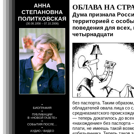
АННА
ОБЛАВА НА СТР
СТЕПАНОВНА
Дума признала Росс
ПОЛИТКОВСКАЯ
территорией с особ
(30.08.1958 – 07.10.2006)
поведения для всех, 
четырнадцати
без паспорта. Таким образом,
•
обладателей овала лица со с
БИОГРАФИЯ
•
среднеазиатского происхожд
ПУБЛИКАЦИИ
— теперь докатилось до всех
В «НОВОЙ ГАЗЕТЕ»
•
«нахождение» без паспорта 
СОБЫТИЯ ПОСЛЕ…
плати, не имеешь такой воз
•
АУДИО / ВИДЕО
«обезьянник». Теперь таков з