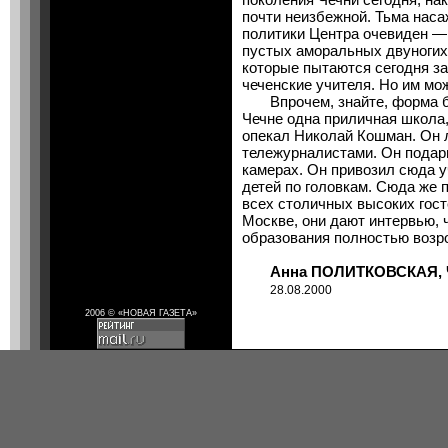
почти неизбежной. Тьма нас
политики Центра очевиден — 
пустых аморальных двуногих
которые пытаются сегодня за
чеченские учителя. Но им мож
Впрочем, знайте, форма бл
Чечне одна приличная школа,
опекал Николай Кошман. Он 
тележурналистами. Он подар
камерах. Он привозил сюда у
детей по головкам. Сюда же п
всех столичных высоких госте
Москве, они дают интервью, 
образования полностью возр
Анна ПОЛИТКОВСКАЯ, 
28.08.2000
2006 © «НОВАЯ ГАЗЕТА»