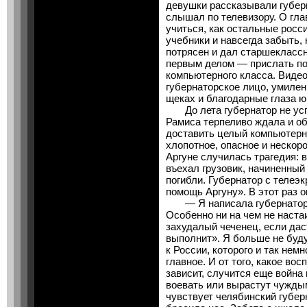
девушки рассказывали губерна
слышал по телевизору. О гл
учиться, как остальные росси
учебники и навсегда забыть, 
потрясен и дал старшеклассн
первым делом — прислать по
компьютерного класса. Виде
губернаторское лицо, умилен
щеках и благодарные глаза 
До лета губернатор не усп
Рамиса терпеливо ждала и о
доставить целый компьютерн
хлопотное, опасное и нескоро
Аргуне случилась трагедия: 
въехал грузовик, начиненный
погибли. Губернатор с телеэ
помощь Аргуну». В этот раз 
— Я написала губернатору
Особенно ни на чем не наст
захудалый чеченец, если дас
выполнит». Я больше не буду
к России, которого и так немн
главное. И от того, какое вос
зависит, случится еще война
воевать или вырастут чужды
чувствует челябинский губер