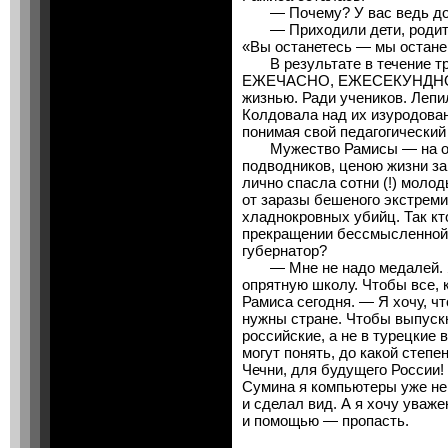
— Почему? У вас ведь доч
— Приходили дети, родител
«Вы останетесь — мы останем
В результате в течение т
ЕЖЕЧАСНО, ЕЖЕСЕКУНДНО —
жизнью. Ради учеников. Лепи
Колдовала над их изуродов
понимая свой педагогический 
Мужество Рамисы — на одн
подводников, ценою жизни з
лично спасла сотни (!) молод
от заразы бешеного экстреми
хладнокровных убийц. Так кт
прекращении бессмысленной
губернатор?
— Мне не надо медалей. Я
опрятную школу. Чтобы все, к
Рамиса сегодня. — Я хочу, чт
нужны стране. Чтобы выпуск
российские, а не в турецкие 
могут понять, до какой степе
Чечни, для будущего России! 
Сумина я компьютеры уже не 
и сделал вид. А я хочу уваж
и помощью — пропасть.