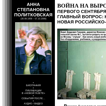
АННА
ВОЙНА НА ВЫР
СТЕПАНОВНА
ПЕРВОГО СЕНТЯБРЯ 
ПОЛИТКОВСКАЯ
ГЛАВНЫЙ ВОПРОС: Н
(30.08.1958 – 07.10.2006)
НОВАЯ РОССИЙСКО
•
БИОГРАФИЯ
•
ПУБЛИКАЦИИ
В «НОВОЙ ГАЗЕТЕ»
•
СОБЫТИЯ ПОСЛЕ…
•
АУДИО / ВИДЕО
Р