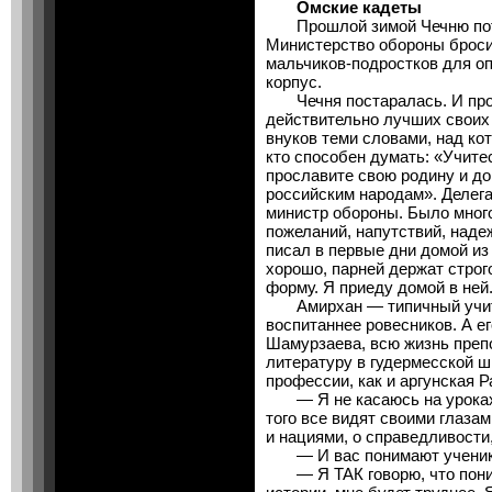
Омские кадеты
Прошлой зимой Чечню потр
Министерство обороны броси
мальчиков-подростков для о
корпус.
Чечня постаралась. И про
действительно лучших своих
внуков теми словами, над ко
кто способен думать: «Учите
прославите свою родину и д
российским народам». Делег
министр обороны. Было мног
пожеланий, напутствий, над
писал в первые дни домой из
хорошо, парней держат строго
форму. Я приеду домой в ней
Амирхан — типичный учите
воспитаннее ровесников. А е
Шамурзаева, всю жизнь преп
литературу в гудермесской ш
профессии, как и аргунская Р
— Я не касаюсь на уроках 
того все видят своими глаза
и нациями, о справедливости
— И вас понимают учени
— Я ТАК говорю, что поним