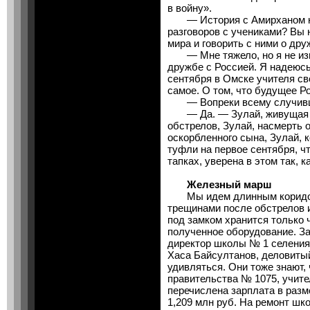
в войну».
— История с Амирханом ка
разговоров с учениками? Вы 
мира и говорить с ними о др
— Мне тяжело, но я не изм
дружбе с Россией. Я надеюсь 
сентября в Омске учителя св
самое. О том, что будущее Р
— Вопреки всему случив
— Да. — Зулай, живущая в
обстрелов, Зулай, насмерть о
оскорбленного сына, Зулай, к
туфли на первое сентября, чт
тапках, уверена в этом так, к
Железный марш
Мы идем длинным коридор
трещинами после обстрелов и
под замком хранится только ч
полученное оборудование. З
директор школы № 1 селения
Хаса Байсултанов, деловитый
удивляться. Они тоже знают,
правительства № 1075, учите
перечислена зарплата в разм
1,209 млн руб. На ремонт шк