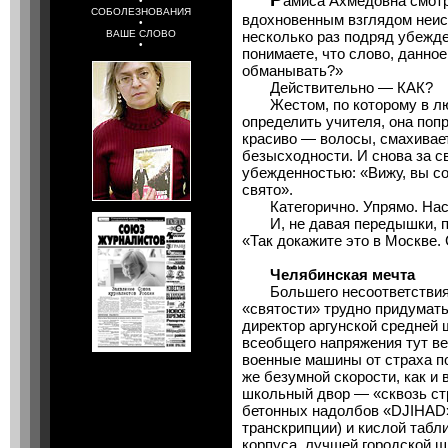
амиса Ахмедовна смотр
•
СОБОЛЕЗНОВАНИЯ
вдохновенным взглядом неис
•
ВАШЕ СЛОВО
несколько раз подряд убежде
•
понимаете, что слово, данно
обманывать?»
Действительно — КАК?
Жестом, по которому в лю
определить учителя, она поп
красиво — волосы, смахивае
безысходности. И снова за с
убежденностью: «Вижу, вы со
свято».
Категорично. Упрямо. Нас
И, не давая передышки, при
«Так докажите это в Москве.
Челябинская мечта
Большего несоответствия в
«святости» трудно придумат
директор аргунской средней
всеобщего напряжения тут ве
военные машины от страха по
же безумной скорости, как и 
школьный двор — «сквозь ст
бетонных надолбов «DJIHAD»
транскрипции) и кислой таб
корпуса, лучшей городской ш