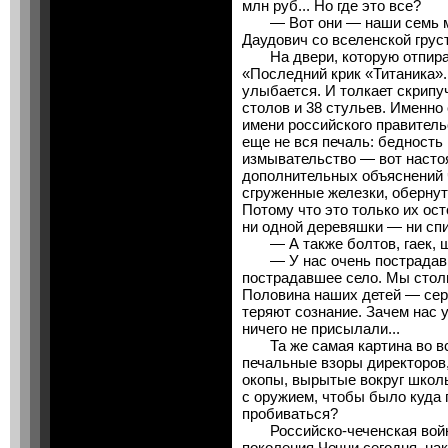
млн руб... Но где это все?
— Вот они — наши семь ми
Даудович со вселенской грус
На двери, которую отпирает
«Последний крик «Титаника»
улыбается. И толкает скрипу
столов и 38 стульев. Именно
имени российского правитель
еще не вся печаль: бедность
измывательство — вот насто
дополнительных объяснений ч
сгруженные железки, оберну
Потому что это только их ост
ни одной деревяшки — ни спи
— А также болтов, гаек, шу
— У нас очень пострадавш
пострадавшее село. Мы стол
Половина наших детей — серд
теряют сознание. Зачем нас
ничего не присылали...
Та же самая картина во вс
печальные взоры директоров, 
окопы, вырытые вокруг школ
с оружием, чтобы было куда п
пробиваться?
Российско-чеченская война
поколения Чечни сегодня, нак