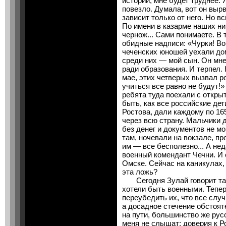
истории, мне будет труднее.
повезло. Думала, вот он вырв
зависит только от него. Но в
По имени в казарме наших ни
чернож... Сами понимаете. В
обидные надписи: «Чурки! В
чеченских юношей уехали дом
среди них — мой сын. Он мне
ради образования. И терпел.
мае, этих четверых вызвал р
учиться все равно не будут!»
ребята туда поехали с откр
быть, как все российские дет
Ростова, дали каждому по 16
через всю страну. Мальчики
без денег и документов не м
там, ночевали на вокзале, п
им — все бесполезно... А не
военный комендант Чечни. И 
Омске. Сейчас на каникулах, 
эта ложь?
Сегодня Зулай говорит так:
хотели быть военными. Теперь
переубедить их, что все слу
а досадное стечение обстоят
на пути, большинство же рус
меня не слышат: доверия к Р