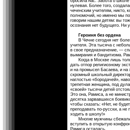
бросила нас. Забота о школе
нулевая. Более того, создала
чеченским учителям, никто, 
полномочий, но именно мы п
говорим нашим детям: вы тож
осознания нет будущего. Ни у 
Героиня без ордена
В Чечне сегодня нет более
учителя. Эта тысяча с небо
в свое предназначение, — сп
вымирания и бандитизма. Рам
Когда в Москве лишь толь
дать отпор религиозному экс
и на промысел Басаева, и на 
скромный школьный директор,
наглостью «бородачей», наво
трепетная женщина, под дула
«своей» тысячи детей отстоя
Это она, Рамиса, а не минис
десятка зарвавшихся боевик
чтобы сказать: «Нет, не буд
преподавать по-русски, а не 
ходить в школу!»
Многие мужчины сбежали тог
вступить в открытую конфрон
Рамиса осталась.