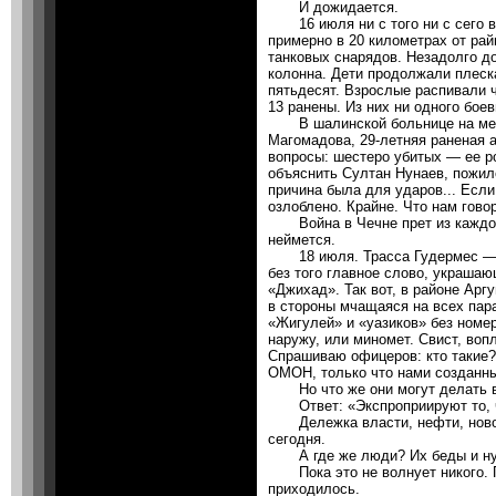
И дожидается.
16 июля ни с того ни с сего в
примерно в 20 километрах от ра
танковых снарядов. Незадолго до
колонна. Дети продолжали плеск
пятьдесят. Взрослые распивали ч
13 ранены. Из них ни одного бое
В шалинской больнице на меня
Магомадова, 29-летняя раненая а
вопросы: шестеро убитых — ее р
объяснить Султан Нунаев, пожило
причина была для ударов... Если 
озлоблено. Крайне. Что нам гов
Война в Чечне прет из каждой 
неймется.
18 июля. Трасса Гудермес — Ар
без того главное слово, украшаю
«Джихад». Так вот, в районе Арг
в стороны мчащаяся на всех па
«Жигулей» и «уазиков» без номер
наружу, или миномет. Свист, воп
Спрашиваю офицеров: кто такие? 
ОМОН, только что нами созданн
Но что же они могут делать в 
Ответ: «Экспроприируют то, чт
Дележка власти, нефти, новое 
сегодня.
А где же люди? Их беды и н
Пока это не волнует никого. По
приходилось.