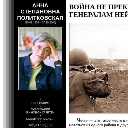
АННА
ВОЙНА НЕ ПРЕ
СТЕПАНОВНА
ГЕНЕРАЛАМ НЕ
ПОЛИТКОВСКАЯ
(30.08.1958 – 07.10.2006)
•
БИОГРАФИЯ
•
ПУБЛИКАЦИИ
В «НОВОЙ ГАЗЕТЕ»
•
СОБЫТИЯ ПОСЛЕ…
Ч
ечня — это такое место в 
•
метаться из одного района в друг
АУДИО / ВИДЕО