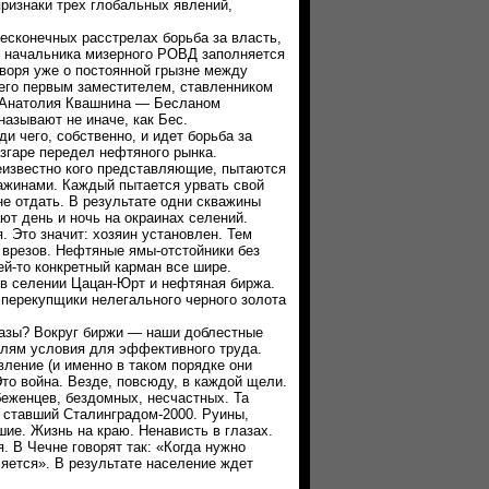
признаки трех глобальных явлений,
конечных расстрелах борьба за власть,
ь начальника мизерного РОВД заполняется
оворя уже о постоянной грызне между
его первым заместителем, ставленником
 Анатолия Квашнина — Бесланом
называют не иначе, как Бес.
чего, собственно, и идет борьба за
азгаре передел нефтяного рынка.
еизвестно кого представляющие, пытаются
важинами. Каждый пытается урвать свой
не отдать. В результате одни скважины
ют день и ночь на окраинах селений.
. Это значит: хозяин установлен. Тем
 врезов. Нефтяные ямы-отстойники без
й-то конкретный карман все шире.
в селении Цацан-Юрт и нефтяная биржа.
перекупщики нелегального черного золота
зы? Вокруг биржи — наши доблестные
лям условия для эффективного труда.
ение (и именно в таком порядке они
то война. Везде, повсюду, в каждой щели.
беженцев, бездомных, несчастных. Та
, ставший Сталинградом-2000. Руины,
ие. Жизнь на краю. Ненависть в глазах.
В Чечне говорят так: «Когда нужно
ляется». В результате население ждет