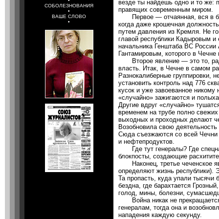
•
везде ты найдешь одно и то же: 
СОБОЛЕЗНОВАНИЯ
правящих современным миром.
•
Первое — отчаянная, вся в бес
ВАШЕ СЛОВО
•
когда даже крошечная должност
путем давления из Кремля. Не г
главой республики Кадыровым и 
начальника Генштаба ВС России
Гантамировым, которого в Чечне 
Второе явление — это то, ради 
власть. Итак, в Чечне в самом р
Разнокалиберные группировки, н
установить контроль над 776 ск
кусок и уже завоеванное никому 
«случайно» зажигаются и полыха
Другие вдруг «случайно» тушатся
временем на трубе полно свежих
выходных и проходных делают че
Возобновила свою деятельность 
Сюда съезжаются со всей Чечни 
и нефтепродуктов.
Где тут генералы? Где спецна
блокпосты, создающие расхитите
Наконец, третье чеченское явл
определяют жизнь республики). Э
Та пропасть, куда упали тысячи 
бездна, где барахтается Грозный
голод, мины, болезни, сумасшедш
Война никак не прекращается. 
генералам, тогда она и возобнов
нападения каждую секунду.