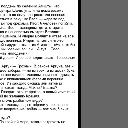
 полдень по селению Агишты, что
йцентра Шали, упали на дома восемь
 этого по селу прогрохотала военная
аться в речушке Басс — жара-то под
аи под орехами. Итог: 6 человек погибли,
вика. Все — женщины, дети, старики.
 с ненавистью смотрит Берлант
гиштинка. И упорно молчит в ответ на все
одственники. Рядом пытается что-то
й хирург-онколог из Агиштов: «Ну хотя бы
бы боевики вошли... А тут... Село
орить молодежи?»
двери. И ее всё подпитывают. Генералам
гун — Грозный. В районе Аргуна, где и
щее заборы, — не из трех, а из шести букв:
уна все идущие машины начинает сдвигать
рах с включенными фарами вереница
ов. Из каждого окошка или автомат
ли, хохот. Банда Махно? Братва?
Говорят: это не братва, а новый чеченский
ый по желанию Кремля.
столь разбитном виде?
о масхадовцы отобрали у них ранее».
вооружение, война — вот она, Чечня,
ужды?
 крайней мере, такого встречать не