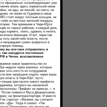
ется официально «освобожденным» уже
 менее жизнь здесь нормальной никак
йны, ни еды, ни пенсий, ни света, ни
адова, ни новая из Гудермеса никак
 МО стоят вокруг плотным кольцом, не
у-либо из местных жителей покидать
иторию. Тем временем в Чири-Юрте
цев из горных районов, и каждый день
адо кормить, поить, одевать и лечить.
оселили беженцев. И вот, перестав
ы хоть какой-либо власти, после
 и неправдами сумел выбраться в
итарную помощь.
у вы все-таки отправились в
ь там находится постоянное
 РФ в Чечне, возглавляемое
аемое новое правительство из
Три недели через военных, которые
вал хоть кого-то из сотрудников
сли мне запрещено ездить через ваши
вую власть в Чири-Юрт, пусть
е концов пригласите нового префекта
джиева, которого вы назначили!
сполезны. Префект не приехал — я
ек. Потом появился Муса Джамалханов,
рно, на бронетранспортере. И вместе
Я их спросил: «Мужики, вы считаете
ли: «Да». Тогда я сказал: «Так
то-то! Посмотрите, как трудно им