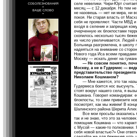
•
селе невелики. Чири-Юрт счита
СОБОЛЕЗНОВАНИЯ
•
месяц — с 12 декабря. Но тем не
ВАШЕ СЛОВО
не назовешь — нет ни мира, ни во
•
покоя. Ни старая власть от Масх
себя не проявляют. Части МВД и
входя в селение и запрещая ком
очерченную их блокпостами терр
скопилось несколько тысяч бежен
их число увеличивается. Людей н
Больница разгромлена, в школу п
надеяться на внимание со сторон
Нового года Иса всеми правдами
Москву — искать денег на гуман
— Не совсем понятно, почем
Москву, а не в Гудермес — вед
представительство президента
Николаем Кошманом?
— Мне кажется, это так назыв
Гудермеса боится нос высунуть. 
стоят вокруг нашего села, я вызы
Кошмана. Говорил командирам: е
блокпосты, то сами привезите но
посмотрят, как мы живем! В конц
Шалинского района Шерипа Алиха
Все мои просьбы оказались бе
так и не знаю, что это за челов
помощник Кошмана — что характе
с Мусой — какие-то полковники. 
себя новой властью?» Они ответи
сделайте же для беженцев хоть ч