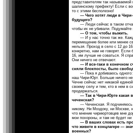
представителям так называемой 
шалинскому префекту! Если с во
то с этими бесполезно!
— Чего хотят люди в Чири-Ю
будущего?
— Люди сейчас в таком отчаян
чтобы их не убивали. Подумайте 
— О том, чтобы выжить.
— И у нас точно так же. Каждо
перемещение более или менее св
нельзя. Проход в село с 12 до 16
конкретно, нам не говорят. Если
16, им лучше не соваться. Я сп
Они ничего не отвечают.
— И все-таки в конечном сче
сняли блокпосты, было свобо
— Пока я добиваюсь одного: гу
наш Чири-Юрт. Больше ничего не
Чечне сейчас нет никакой единой
своему селу и тем, кто в нем в 
продержаться.
— Так в Чири-Юрте какая вл
чеченская?
— Чеченская. Я подчиняюсь т
никому. Ни Моздоку, ни Москве, 
что мнение чириюртовцев мне дор
мои похороны, и там не будет ни
— В ваших словах есть проти
что живете в концлагере — зна
военных?