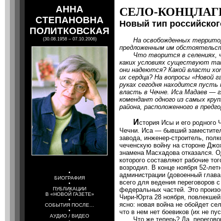
АННА
СЕЛО-КОНЦЛАГ
СТЕПАНОВНА
Новый тип российског
ПОЛИТКОВСКАЯ
(30.08.1958 – 07.10.2006)
На освобожденных территори
предложенным им обстояте
Что творится в селениях, че
каких условиях существуют та
они надеются? Какой власти х
их сердца? На вопросы «Новой г
руках сегодня находится пусть 
власть в Чечне. Иса Мадаев — 
комендант одного из самых кру
района, расположенного в предг
И
стория Исы и его родного
Чечни. Иса — бывший заместител
завода, инженер-строитель, пол
чеченскую войну на стороне Джох
знамена Масхадова отказался. О
которого составляют рабочие тог
возродил. В конце ноября 52-лет
•
администрации (довоенный глава
БИОГРАФИЯ
всего для ведения переговоров 
•
ПУБЛИКАЦИИ
федеральных частей. Это произ
В «НОВОЙ ГАЗЕТЕ»
Чири-Юрта 28 ноября, повлекшей
•
ясно: новая война не обойдет се
СОБЫТИЯ ПОСЛЕ…
•
что в нем нет боевиков (их не пу
АУДИО / ВИДЕО
Что же теперь? Да, переговор