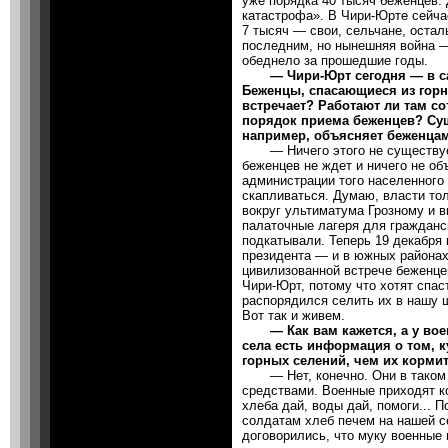
уже порядка 40 тысяч беженцев.
катастрофа». В Чири-Юрте сейча
7 тысяч — свои, сельчане, оста
последним, но нынешняя война —
обеднело за прошедшие годы.
— Чири-Юрт сегодня — в сам
Беженцы, спасающиеся из горны
встречает? Работают ли там с
порядок приема беженцев? Сущ
например, объясняет беженцам,
— Ничего этого не существует.
беженцев не ждет и ничего не об
администрации того населенного 
скапливаться. Думаю, власти тол
вокруг ультиматума Грозному и 
палаточные лагеря для гражданс
подкатывали. Теперь 19 декабря 
президента — и в южных районах 
цивилизованной встрече беженцев
Чири-Юрт, потому что хотят спас
распорядился селить их в нашу ш
Вот так и живем.
— Как вам кажется, а у воен
села есть информация о том, к
горных селений, чем их кормит
— Нет, конечно. Они в таком 
средствами. Военные приходят ко
хлеба дай, воды дай, помоги... 
солдатам хлеб печем на нашей с
договорились, что муку военные