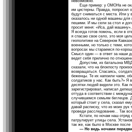
невозможно.
Еще пример: у ОМОНа не оказа
им цистерны. Правда, попросил ос
будут сниматься с места. Или у
оказалось ни одной машины для 
пешими. И мы сели за стол и дог
просит меня: «Иса, дай машину»
Я всегда готов помочь, если в от
я спасаю свое село, это моя цель
геополитике на Северном Кавказе
военными, но только с теми, кот
вопросах мы стараемся по-хорош
Смысл один — в ответ за наши д
ведет себя прилично по отношени
Допустим, из батальона МВД к
сказали, что на блокпосту произ
возвращаться. Спасаясь, солдат
беженцы. Те их напоили чаем, об
солдатиков у нас. Как быть?» Я 
десятки людей видели это. Как 
зарегистрировал, написал депешу
оттуда в соответствии с междун
случившемся семьям беглецов. 
который стоит у села, сказал ем
давай расписку, что из моих рук
проведи расследование... Так вс
Кстати, по ночам наш отряд с
патрулирует улицы села. Устано
так же, как было в Москве после
— Но ведь ночами передвиже