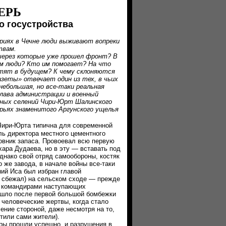
ЕРЬ
о госустройства
ях в Чечне люди выживают вопреки
льствам.
рез которые уже прошел фронт? В
м люди? Кто им помогает? На что
отят в будущем? К чему склоняются
азеты» отвечает один из тех, в чьих
небольшая, но все-таки реальная
глава администрации и военный
пных селений Чири-Юрт Шалинского
орьях знаменитого Аргунского ущелья
 Чири-Юрта типична для современной
ь директора местного цементного
ковник запаса. Провоевал всю первую
ара Дудаева, но в эту — вставать под
днако свой отряд самообороны, костяк
о же завода, в начале войны все-таки
ний Иса был избран главой
 сбежал) на сельском сходе — прежде
с командирами наступающих
ошло после первой большой бомбежки
 человеческие жертвы, когда стало
ление стороной, даже несмотря на то,
стили сами жители).
ы прошли успешно, и разрушения в