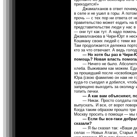
приходится!»
Джамалханов в ответ почему-то
в селе и не ушел в горы. А пото
прочь — с тех пор ни ответа от н
правительство может ездить на 
представительстве люди у нас в 
— они тут как тут. А надо помочь
Джамалханова в Чири-Юрт я неск
Кошману своих людей с теми же 
Там продолжается дележка портф
кто за что отвечает. А ведь гол
— Но хотя бы раз в Чири-Юр
помощь? Новая власть помога
— Ничего не было. Абсолютно. 
хлеба. Выживаем как можем. Еди
за прошедший после «освобожде
Юра (свою фамилию он нам не го
куда-то съездил и добился, чтоб
запрещено выходить за околицу 
топить печки.
— А как вам объясняют, по
— Никак. Просто солдаты говор
выпускать. И все, от ворот пово
Когда таким образом прошло три 
Москву просить о помощи — мы 
— Если бы все-таки добрали
сказали?
— Я бы сказал так: «Ваши дейс
селах — Новых Атагах, Старых А