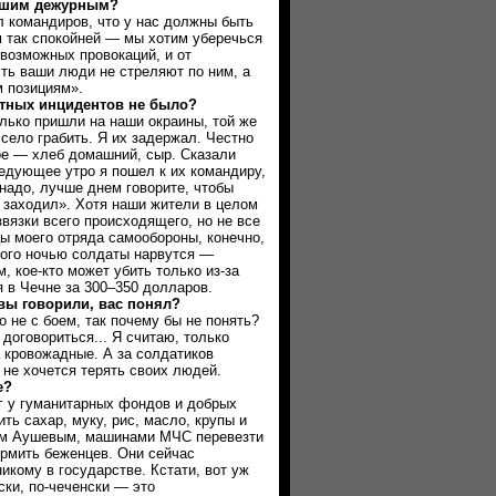
вашим дежурным?
омандиров, что у нас должны быть
м так спокойней — мы хотим уберечься
т возможных провокаций, и от
сть ваши люди не стреляют по ним, а
м позициям».
ых инцидентов не было?
ко пришли на наши окраины, той же
село грабить. Я их задержал. Честно
ное — хлеб домашний, сыр. Сказали
едующее утро я пошел к их командиру,
надо, лучше днем говорите, чтобы
е заходил». Хотя наши жители в целом
вязки всего происходящего, но не все
ы моего отряда самообороны, конечно,
 кого ночью солдаты нарвутся —
м, кое-кто может убить только из-за
 в Чечне за 300–350 долларов.
 говорили, вас понял?
е с боем, так почему бы не понять?
договориться... Я считаю, только
 кровожадные. А за солдатиков
 не хочется терять своих людей.
е?
у гуманитарных фондов и добрых
ть сахар, муку, рис, масло, крупы и
ом Аушевым, машинами МЧС перевезти
ормить беженцев. Они сейчас
икому в государстве. Кстати, вот уж
ски, по-чеченски — это