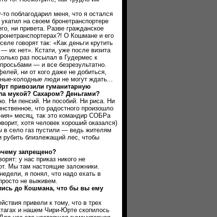
 поблагодарил меня, что я остался
м укатил на своем бронетранспортере
его, ни привета. Разве гражданское
бронетранспортерах?! О Кошмане и его
селе говорят так: «Как деньги крутить
 — их нет». Кстати, уже после визита
олько раз посылал в Гудермес к
просьбами — и все безрезультатно.
елей, ни от кого даже не добиться,
одные-холодные люди не могут ждать...
т привозили гуманитарную
ла мукой? Сахаром? Деньгами?
Ни пенсий. Ни пособий. Ни риса. Ни
нственное, что радостного произошло
ния» месяц, так это командир СОБРа
ворит, хотя человек хороший оказался)
ы в село газ пустили — ведь жителям
и рубить близлежащий лес, чтобы
чему запрещено?
ят: у нас приказ никого не
рот. Мы там настоящие заложники.
недели, я понял, что надо ехать в
просто не выживем.
сь до Кошмана, что бы вы ему
твия привели к тому, что в трех
тагах и нашем Чири-Юрте скопилось