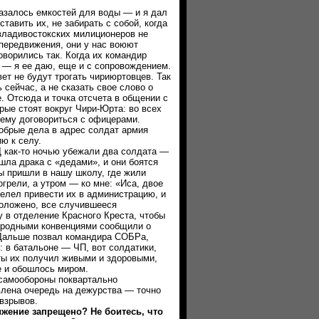
лось емкостей для воды — и я дал
тавить их, не забирать с собой, когда
 владивостокских милиционеров не
передвижения, они у нас воюют
оворились так. Когда их командир
, — я ее даю, еще и с сопровождением.
вет не будут трогать чириюртовцев. Так
 сейчас, а не сказать свое слово о
. Отсюда и точка отсчета в общении с
орые стоят вокруг Чири-Юрта: во всех
ему договориться с офицерами.
обрые дела в адрес солдат армия
ю к селу.
ак-то ночью убежали два солдата —
ошла драка с «дедами», и они боятся
ы пришли в нашу школу, где жили
огрели, а утром — ко мне: «Иса, двое
велел привести их в администрацию, и
положено, все случившееся
 в отделение Красного Креста, чтобы
ародными конвенциями сообщили о
Дальше позвал командира СОБРа,
у: в батальоне — ЧП, вот солдатики,
 ты их получил живыми и здоровыми,
е и обошлось миром.
амообороны поквартально
влена очередь на дежурства — точно
 взрывов.
ние запрещено? Не боитесь, что