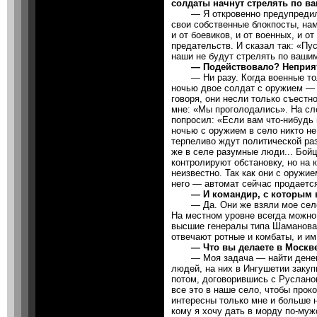
солдаты начнут стрелять по 
— Я откровенно предупредил к
свои собственные блокпосты, на
и от боевиков, и от военных, и о
предательств. И сказал так: «Пу
наши не будут стрелять по ваши
— Подействовало? Неприятн
— Ни разу. Когда военные толь
ночью двое солдат с оружием — 
говоря, они несли только съест
мне: «Мы проголодались». На сл
попросил: «Если вам что-нибудь 
ночью с оружием в село никто н
терпеливо ждут политической раз
же в селе разумные люди... Бойц
контролируют обстановку, но на
неизвестно. Так как они с оружие
него — автомат сейчас продается
— И командир, с которым вы
— Да. Они же взяли мое село н
На местном уровне всегда можно 
высшие генералы типа Шаманова
отвечают ротные и комбаты, и им
— Что вы делаете в Москв
— Моя задача — найти денег 
людей, на них в Ингушетии закупи
потом, договорившись с Руслан
все это в наше село, чтобы прок
интересны только мне и больше н
кому я хочу дать в морду по-муж