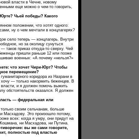
новой власти в Чечне, новому
енными еще можно о чем-то говорить,
рте? Чьей победы? Какого
ном положении, что хотят одного:
сами, ну о чем мечтали в концлагерях?
е село теперь — концлагерь. Внутри
ободное, но за околицу сунуться
 — таков приказ откуда-то сверху. Чей
 беженцы пришли раньше 12 или позже
рашиваю военных: «А почему «нельзя?»
те: что хочет Чири-Юрт? Чтобы
дное перемещение?
манитарного коридора из Назрани в
 хочу — только накормить беженцев. В
 власти, и я должен помочь выжить
силу обстоятельств оказался. Я должен
асть — федеральная или
олько своим сельчанам, больше
ни Масхадову. Это произошло потому,
оже всех: когда я умру, они придут на
 Кошмана, ни Масхадова, ни Путина.
воречие: вы же сами говорите,
чит, полностью под властью