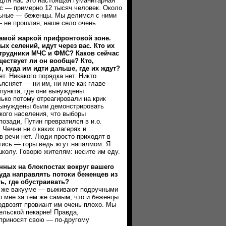
 Для нас это настоящая гуманитарная
с — примерно 12 тысяч человек. Около
льные — беженцы. Мы делимся с ними
 не прошлая, наше село очень
ой жаркой прифронтовой зоне.
х селений, идут через вас. Кто их
отрудники МЧС и ФМС? Каков сейчас
ествует ли он вообще? Кто,
 куда им идти дальше, где их ждут?
 Никакого порядка нет. Никто
ъясняет — ни им, ни мне как главе
пункта, где они вынуждены
ько потому отреагировали на крик
вынуждены были демонстрировать
кого населения, что выборы
позади, Путин превратился в и.о.
Чечни ни о каких лагерях и
 речи нет. Люди просто приходят в
тись — горы ведь жгут напалмом. Я
колу. Говорю жителям: несите им еду.
ных на блокпостах вокруг вашего
уда направлять потоки беженцев из
ь, где обустраивать?
же вакууме — выживают подручными
 мне за тем же самым, что и беженцы:
Подвозят провиант им очень плохо. Мы
ельской пекарне! Правда,
 приносят свою — по-другому