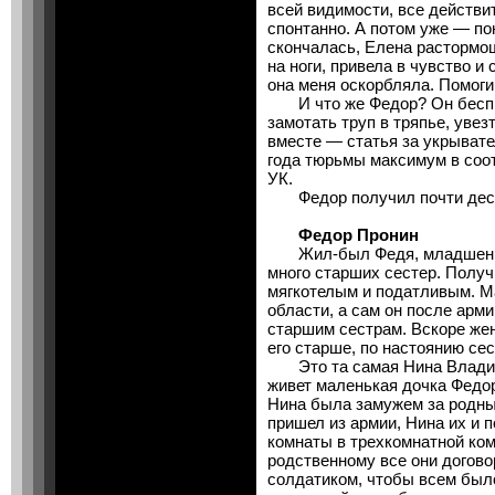
всей видимости, все действи
спонтанно. А потом уже — по
скончалась, Елена растормо
на ноги, привела в чувство и
она меня оскорбляла. Помоги
И что же Федор? Он беспре
замотать труп в тряпье, увез
вместе — статья за укрывател
года тюрьмы максимум в соо
УК.
Федор получил почти дес
Федор Пронин
Жил-был Федя, младшеньки
много старших сестер. Полу
мягкотелым и податливым. М
области, а сам он после арм
старшим сестрам. Вскоре жен
его старше, по настоянию се
Это та самая Нина Владими
живет маленькая дочка Федор
Нина была замужем за родны
пришел из армии, Нина их и 
комнаты в трехкомнатной ком
родственному все они догово
солдатиком, чтобы всем был