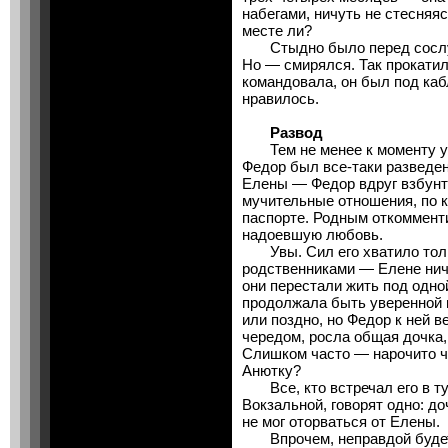
набегами, ничуть не стесняяс
месте ли?
Стыдно было перед сослуж
Но — смирялся. Так прокатил
командовала, он был под каб
нравилось.
Развод
Тем не менее к моменту у
Федор был все-таки разведен
Елены — Федор вдруг взбунт
мучительные отношения, по к
паспорте. Родным откоммент
надоевшую любовь.
Увы. Сил его хватило толь
родственниками — Елене ниче
они перестали жить под одно
продолжала быть уверенной в 
или поздно, но Федор к ней в
чередом, росла общая дочка,
Слишком часто — нарочито ч
Анютку?
Все, кто встречал его в ту
Вокзальной, говорят одно: д
не мог оторваться от Елены.
Впрочем, неправдой будет с