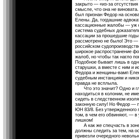
закрыто — «из-за отсутствия
смысле, что она не виновата
был признан Федор на основ
Елены. Да, тогдашние адвок
кассационные жалобы — уж 
система судебных доказате
кассации за прошедшие годы 
рассмотрено не было! Это —
российском судопроизводстве
широкое распространение фо
жалоб, но чтобы так нагло п
Подобное бывает лишь в одн
старушки, а вместе с ним и и
Федора и женщины-вамп Елен
судебным инстанциям и никог
правда не всплыла.
Что это значит? Одно и гл
находиться в колонии, не им
сидеть в следственном изоля
законную силу! Но Федор — 
ЮН 83/8. Без утвержденного п
том, в чем его обвиняют, — в
лишком!
А как же спецчасть в зоне, 
должны следить за тем, на о
привезли очередного невольн