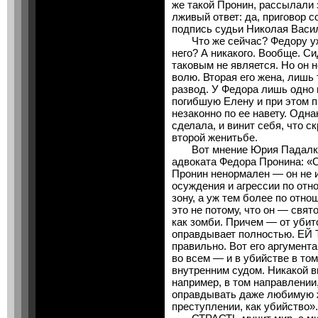
же такой Пронин, рассылали
лживый ответ: да, приговор 
подпись судьи Николая Васи
Что же сейчас? Федору уже 
него? А никакого. Вообще. Си
таковым не является. Но он н
волю. Вторая его жена, лишь 
развод. У Федора лишь одно
погибшую Елену и при этом п
незаконно по ее навету. Одна
сделала, и винит себя, что с
второй женитьбе.
Вот мнение Юрия Падалко,
адвоката Федора Пронина: «С
Пронин ненормален — он не 
осуждения и агрессии по отно
зону, а уж тем более по отн
это не потому, что он — свят
как зомби. Причем — от убит
оправдывает полностью. ЕЙ 
правильно. Вот его аргумента
во всем — и в убийстве в том
внутренним судом. Никакой в
например, в том направлени
оправдывать даже любимую 
преступлении, как убийство».