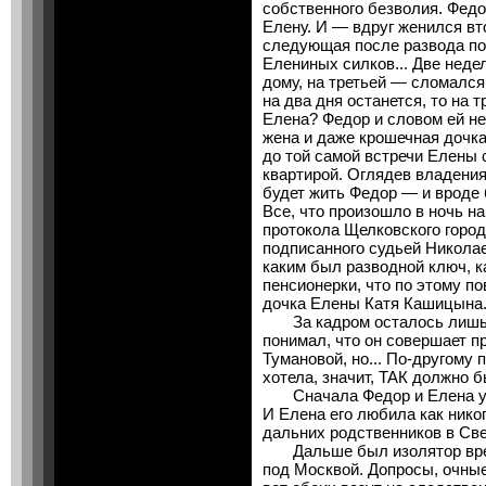
собственного безволия. Федо
Елену. И — вдруг женился в
следующая после развода по
Елениных силков... Две неде
дому, на третьей — сломался
на два дня останется, то на т
Елена? Федор и словом ей не
жена и даже крошечная дочка
до той самой встречи Елены 
квартирой. Оглядев владения
будет жить Федор — и вроде б
Все, что произошло в ночь на
протокола Щелковского городс
подписанного судьей Николае
каким был разводной ключ, к
пенсионерки, что по этому п
дочка Елены Катя Кашицына.
За кадром осталось лишь 
понимал, что он совершает п
Тумановой, но... По-другому 
хотела, значит, ТАК должно 
Сначала Федор и Елена ушл
И Елена его любила как никог
дальних родственников в Св
Дальше был изолятор врем
под Москвой. Допросы, очные