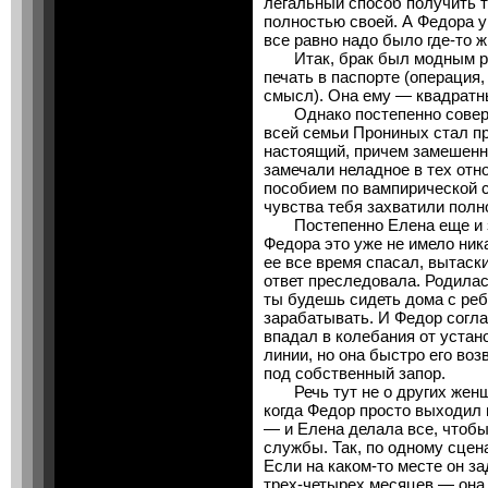
легальный способ получить т
полностью своей. А Федора у
все равно надо было где-то ж
Итак, брак был модным ро
печать в паспорте (операци
смысл). Она ему — квадратн
Однако постепенно соверш
всей семьи Прониных стал п
настоящий, причем замешенн
замечали неладное в тех от
пособием по вампирической ст
чувства тебя захватили полн
Постепенно Елена еще и за
Федора это уже не имело ник
ее все время спасал, вытаски
ответ преследовала. Родилас
ты будешь сидеть дома с реб
зарабатывать. И Федор согла
впадал в колебания от уста
линии, но она быстро его воз
под собственный запор.
Речь тут не о других женщи
когда Федор просто выходил 
— и Елена делала все, чтобы
службы. Так, по одному сцен
Если на каком-то месте он 
трех-четырех месяцев — он