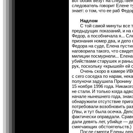
вот обоих везут на следстве
следователь говорит Елене ту
знает: о том, что ее раб Федор
Надлом
С той самой минуты все тр
предыдущих показаний, и на
Федор, а пособничала я... С
признания номер два, и дело 
Федора на суде, Елена пусти
наговорила такого, что свиде
милиции посмурнели... Елена
убийствами старушек и раньш
рук, поскольку «крышей» ей 
Очень скоро в камере ИВС 
с сего соседка по нарам, не
полуночи задушила Пронину 
15 ноября 1996 года. Никако
не стали. И только когда адв
начале нынешнего года, знако
обнаружили отсутствие приг
потребовали возобновить ра
(Увы, и тут была осечка. Де
фактически оправдали. Сравни
дали девять лет, убийце — д
смягчающих обстоятельств.)
После смерти Елены дело 