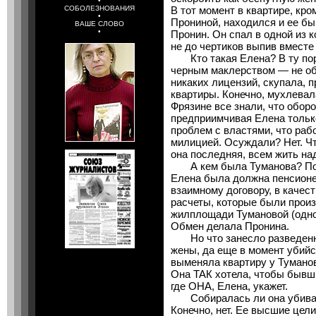
•
СОБОЛЕЗНОВАНИЯ
В тот момент в квартире, кр
•
Прониной, находился и ее б
ВАШЕ СЛОВО
•
Пронин. Он спал в одной из к
не до чертиков выпив вместе
Кто такая Елена? В ту пору
черным маклерством — не об
никаких лицензий, скупала, 
квартиры. Конечно, мухлевал
Фрязине все знали, что оборо
предприимчивая Елена только
проблем с властями, что рабо
милицией. Осуждали? Нет. Чт
она последняя, всем жить над
А кем была Туманова? Подр
Елена была должна пенсионер
взаимному договору, в качес
расчеты, которые были прои
жилплощади Тумановой (одно
Обмен делала Пронина.
Но что занесло разведенно
жены, да еще в момент убийс
выменяла квартиру у Туманов
Она ТАК хотела, чтобы бывши
где ОНА, Елена, укажет.
Собиралась ли она убиват
Конечно, нет. Ее высшие цел