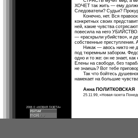
СТРАСТЬ мучит мир, а мир 
ХОЧЕТ так жить — ему должн
Следователи? Судьи? Проку
Конечно, нет. Вся правоохр
конкретных своих представит
ней, какие чувства сотрясают
повесила на него УБИЙСТВО.
— «раскрыли убийство», и де
собственные преступления. А
Никак — авось никто не док
под тюремным забором. Федор
одно и то же: он не знает, ка
Елены на свободе, без тараб
не знаешь? Вот тебе приговор
Так что бойтесь душевного 
намекает на большие чувства
Анна ПОЛИТКОВСКАЯ
25.11.99, «Новая газета Понед
2006 © «НОВАЯ ГАЗЕТА»