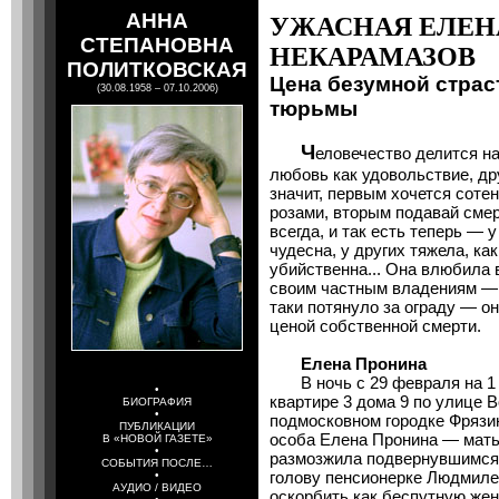
АННА
УЖАСНАЯ ЕЛЕН
СТЕПАНОВНА
НЕКАРАМАЗОВ
ПОЛИТКОВСКАЯ
Цена безумной страст
(30.08.1958 – 07.10.2006)
тюрьмы
Ч
еловечество делится н
любовь как удовольствие, др
значит, первым хочется соте
розами, вторым подавай сме
всегда, и так есть теперь — 
чудесна, у других тяжела, ка
убийственна... Она влюбила в
своим частным владениям — о
таки потянуло за ограду — он
ценой собственной смерти.
Елена Пронина
В ночь с 29 февраля на 1 м
•
квартире 3 дома 9 по улице В
БИОГРАФИЯ
•
подмосковном городке Фрязин
ПУБЛИКАЦИИ
особа Елена Пронина — мать
В «НОВОЙ ГАЗЕТЕ»
•
размозжила подвернувшимся
СОБЫТИЯ ПОСЛЕ…
голову пенсионерке Людмиле
•
АУДИО / ВИДЕО
оскорбить как беспутную жен