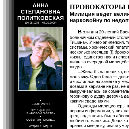
АННА
ПРОВОКАТОРЫ 
СТЕПАНОВНА
Милиция ведет вели
ПОЛИТКОВСКАЯ
нарковойну по недо
(30.08.1958 – 07.10.2006)
В
эти дни 20-летний Вас
больничном отделении стол
Тишина». У него эпилепсия,
системы, хронический гепати
несколько месяцев (!) бронхо
жизнь, единственная и непов
лишь за очередной милицейс
людях...
...Жила-была девочка, вес
мальчику. Одна беда — дево
и числилась на заметке у ме
дозами в кармане не раз, не д
выкручивалась: за сомнитель
героиновую дудку девочка де
какими сведениями.
•
БИОГРАФИЯ
Однажды милиционеры потр
•
порции информации, у них нач
ПУБЛИКАЦИИ
В «НОВОЙ ГАЗЕТЕ»
грех, подставить было абсол
•
СОБЫТИЯ ПОСЛЕ…
любимого мальчика. Девочка 
•
принеси мне дозу, иначе умр
АУДИО / ВИДЕО