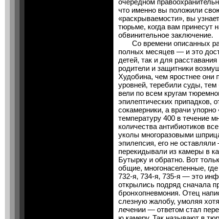
очередном правоохранительн
что именно вы положили свою
«раскрываемости», вы узнает
тюрьме, когда вам принесут 
обвинительное заключение.
Со времени описанных ран
полных месяцев — и это дос
детей, так и для расставания
родители и защитники возму
Худобина, чем яростнее они 
уровней, теребили суды, тем
вели по всем кругам тюремно
эпилептических припадков, о
сокамерники, а врачи упорно 
температуру 400 в течение мн
количества антибиотиков все 
уколы многоразовыми шприцам
эпилепсия, его не оставляли 
перекидывали из камеры в к
Бутырку и обратно. Вот тольк
общие, многонаселенные, где
732-я, 734-я, 735-я — это ин
открылись подряд сначала пр
бронхопневмония. Отец напи
слезную жалобу, умоляя хот
лечении — ответом стал пере
ю камеру. Так называют в тю