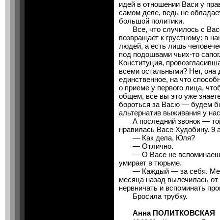
идей в отношении Васи у пра
самом деле, ведь не обладае
большой политики.
Все, что случилось с Васе
возвращает к грустному: в н
людей, а есть лишь человечес
под подошвами чьих-то сапог
Конституция, провозгласивша
всеми остальными? Нет, она 
единственное, на что способн
о приеме у первого лица, что
общем, все вы это уже знает
бороться за Васю — будем б
альтернатив выживания у нас
А последний звонок — той 
нравилась Васе Худобину. 9 а
— Как дела, Юля?
— Отлично.
— О Васе не вспоминаешь,
умирает в тюрьме.
— Каждый — за себя. Меня 
месяца назад вылечилась от 
нервничать и вспоминать пр
Бросила трубку.
Анна ПОЛИТКОВСКАЯ