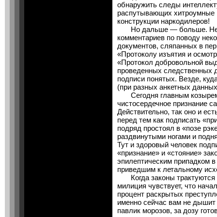
обнаружить следы интеллект
распутывающих хитроумные 
конструкции наркодилеров!
Но дальше — больше. Нев
комментариев по поводу нек
документов, сляпанных в пер
«Протоколу изъятия и осмотр
«Протокол добровольной выд
проведенных следственных д
подписи понятых. Везде, куда
(при разных анкетных данных
Сегодня главным козырем 
чистосердечное признание са
Действительно, так оно и ест
перед тем как подписать «при
подряд простоял в «позе рэк
раздвинутыми ногами и подня
Тут и здоровый человек подпи
«признание» и «стояние» за
эпилептическим припадком в н
приведшим к летальному исх
Когда законы трактуются та
милиция чувствует, что нача
процент раскрытых преступле
именно сейчас вам не дышит 
павлик морозов, за дозу гото