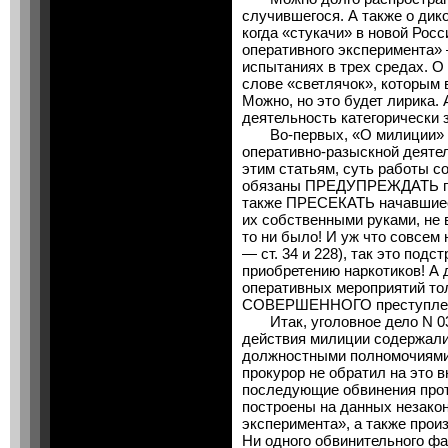
случившегося. А также о ди
когда «стукачи» в новой Рос
оперативного эксперимента»
испытаниях в трех средах. О
слове «светлячок», которым 
Можно, но это будет лирика. 
деятельность категорически 
Во-первых, «О милиции» (ст
оперативно-разыскной деятель
этим статьям, суть работы с
обязаны ПРЕДУПРЕЖДАТЬ го
также ПРЕСЕКАТЬ начавшиеся
их собственными руками, не 
то ни было! И уж что совсем
— ст. 34 и 228), так это под
приобретению наркотиков! А
оперативных мероприятий т
СОВЕРШЕННОГО преступле
Итак, уголовное дело N 03
действия милиции содержали
должностными полномочиями
прокурор не обратил на это 
последующие обвинения прот
построены на данных незакон
эксперимента», а также прои
Ни одного обвинительного фа