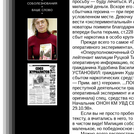
•
просьбу — буду лечиться. И
СОБОЛЕЗНОВАНИЯ
милицией деньги. Вскоре его
•
ВАШЕ СЛОВО
сбытчика героина — при пере
•
условленном месте. Девочку
вести «экспериментальный» 
новаторы поимели благодарно
впереди была тюрьма, ст.228 
сбыт наркотика в особо круп
Прежде всего то самое «П
оперативного эксперимента»,
«Оперуполномоченный ОН
лейтенант милиции Руцкой Т
оперативную информацию, п
гражданина Худобина Василия 
УСТАНОВИЛ: гражданин Худо
сбытом наркотических средст
— Прим. авт.) «героин». ..
преступной деятельности гр
оперативный эксперимент и и
оригинала) спец. средства 
Начальник ОНОН КМ УВД СВА
29.10.98».
Если вы не просто пробежа
тексту, а вчитались в него, т
в чистом виде! Милиция соб
маленькое, но победоносное 
Можно долго распространя