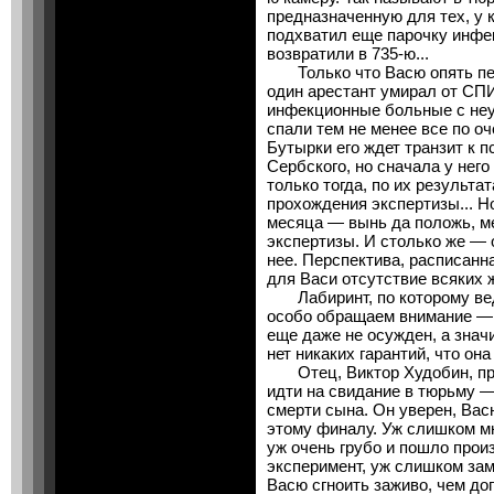
предназначенную для тех, у к
подхватил еще парочку инфек
возвратили в 735-ю...
Только что Васю опять пере
один арестант умирал от СПИ
инфекционные больные с неу
спали тем не менее все по оч
Бутырки его ждет транзит к 
Сербского, но сначала у нег
только тогда, по их результа
прохождения экспертизы... Но
месяца — вынь да положь, м
экспертизы. И столько же — 
нее. Перспектива, расписанн
для Васи отсутствие всяких 
Лабиринт, по которому вед
особо обращаем внимание — 
еще даже не осужден, а значи
нет никаких гарантий, что он
Отец, Виктор Худобин, приз
идти на свидание в тюрьму —
смерти сына. Он уверен, Вас
этому финалу. Уж слишком мн
уж очень грубо и пошло прои
эксперимент, уж слишком за
Васю сгноить заживо, чем до