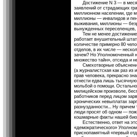
Достижение N 3 — в месяц 
заявлений от страдающих гра
миллионном населении, где 
миллионы — инвалидов и пен
выживания, миллионы — безр
вынужденных переселенцев, т
Тем не менее достижение N
работает внушительный штат
количестве примерно 80 чело
отделов, в их числе — нескол
зачем? Но Уполномоченный 
множество тайн», отсюда и н
Смехотворные объяснения!
(а журналистская как раз из 
прав человека, прекрасно зн
отнести едва лишь тысячную
мольбой о помощи. Остально
милицейском произволе, бесп
работников перед лицом зар
хронических невыплатах зарп
разнузданности... Ну причем
люди просят об одном — пож
кошмарные факты нашей био
Естественно, ответ на этот
«демократического» Уполном
приснопамятный «первый отд