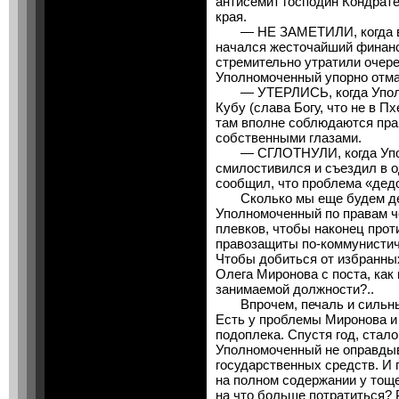
антисемит господин Кондрате
края.
— НЕ ЗАМЕТИЛИ, когда в к
начался жесточайший финан
стремительно утратили очер
Уполномоченный упорно отм
— УТЕРЛИСЬ, когда Уполно
Кубу (слава Богу, что не в П
там вполне соблюдаются прав
собственными глазами.
— СГЛОТНУЛИ, когда Упол
смилостивился и съездил в од
сообщил, что проблема «дед
Сколько мы еще будем дела
Уполномоченный по правам ч
плевков, чтобы наконец прот
правозащиты по-коммунистич
Чтобы добиться от избранны
Олега Миронова с поста, как
занимаемой должности?..
Впрочем, печаль и сильные
Есть у проблемы Миронова и
подоплека. Спустя год, стал
Уполномоченный не оправдыв
государственных средств. И 
на полном содержании у тоще
на что больше потратиться? 