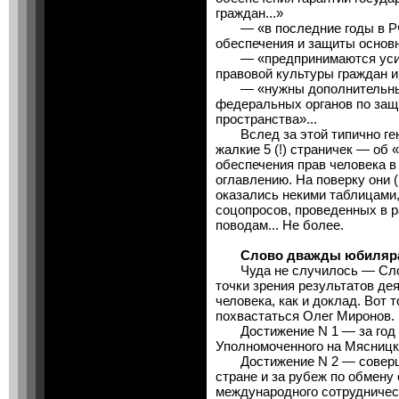
граждан...»
— «в последние годы в РФ 
обеспечения и защиты основн
— «предпринимаются усили
правовой культуры граждан и
— «нужны дополнительные 
федеральных органов по защ
пространства»...
Вслед за этой типично ген
жалкие 5 (!) страничек — об
обеспечения прав человека в 
оглавлению. На поверку они (
оказались некими таблицами
соцопросов, проведенных в р
поводам... Не более.
Слово дважды юбиляра
Чуда не случилось — Слов
точки зрения результатов де
человека, как и доклад. Вот 
похвастаться Олег Миронов.
Достижение N 1 — за год п
Уполномоченного на Мясницк
Достижение N 2 — соверше
стране и за рубеж по обмену
международного сотрудничес