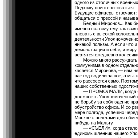
одного из столичных военных
Подхожу поинтересоваться — 
Будущие офицеры отвечают: 
общаться с прессой и называ
Бедный Миронов... Как был
именно поэтому ему так важ
плевать с высокой колокольн
деятельности Уполномоченно
никакой пользы. А если что 
демонстрация и себе, и миру 
вертятся ежедневно колесики,
Можно много рассуждать о
коммунизма в одном отдельно 
касается Миронова, — нам нек
нас год водили за нос, а мы-
что рассосется само. Поэтом
наших собственных «достиже
— ПРОМОЛЧАЛИ, когда сра
должность Уполномоченный н
не борьбу за соблюдение пра
обустройство офиса. И со рв
мере полгода, успешно черед
Москве с полетами для обме
нибудь на Мальту.
— «СЪЕЛИ», когда стало яс
единомышленник нашего Упо