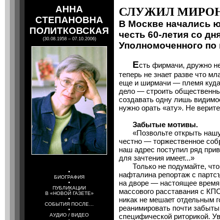
АННА
СЛУЖИЛ МИРОН
СТЕПАНОВНА
В Москве начались 
ПОЛИТКОВСКАЯ
честь 60-летия со дн
(30.08.1958 – 07.10.2006)
Уполномоченного по
Е
сть фирмачи, дружно н
теперь не знает разве что м
еще и ширмачи — племя куда
дело — строить общественны
создавать одну лишь видимос
нужно орать «ату». Не верите
Забытые мотивы.
«Позвольте открыть нашу п
честно — торжественное собр
наш адрес поступил ряд прив
для зачтения имеет...»
Только не подумайте, что э
•
нафталина репортаж с партсъ
БИОГРАФИЯ
на дворе — настоящее время,
•
ПУБЛИКАЦИИ
массового расставания с КП
В «НОВОЙ ГАЗЕТЕ»
никак не мешает отдельным 
•
СОБЫТИЯ ПОСЛЕ…
реанимировать почти забытый
•
АУДИО / ВИДЕО
специфической риторикой. Ув