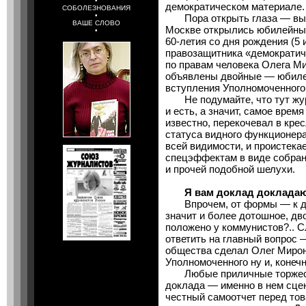
•
демократическом материале.
СОБОЛЕЗНОВАНИЯ
•
Пора открыть глаза — выш
ВАШЕ СЛОВО
Москве открылись юбилейны
•
60-летия со дня рождения (5
правозащитника «демократич
по правам человека Олега Ми
объявлены двойные — юбиле
вступления Уполномоченного 
Не подумайте, что тут журн
и есть, а значит, самое врем
известно, перекочевал в кре
статуса видного функционер
всей видимости, и проистека
спецэффектам в виде собрани
и прочей подобной шелухи.
Я вам доклад докладаю
Впрочем, от формы — к дел
значит и более дотошное, дво
положено у коммунистов?.. С
ответить на главный вопрос 
общества сделал Олег Мироно
Уполномоченного ну и, конеч
Любые приличные торжеств
доклада — именно в нем сце
честный самоотчет перед то