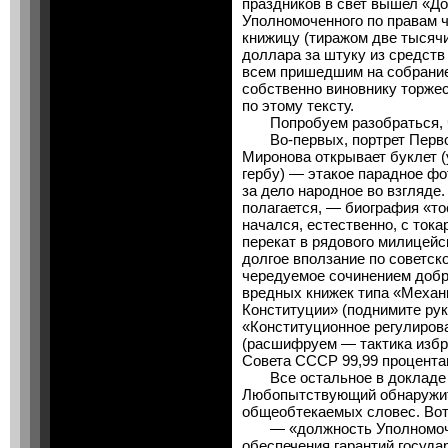
праздников в свет вышел «До
Уполномоченного по правам 
книжицу (тиражом две тысяч
доллара за штуку из средств
всем пришедшим на собрание.
собственно виновнику торже
по этому тексту.
Попробуем разобраться, чт
Во-первых, портрет Первог
Миронова открывает буклет 
гербу) — этакое парадное фо
за дело народное во взгляде
полагается, — биография «то
начался, естественно, с ток
перекат в рядового милицейс
долгое вползание по советск
чередуемое сочинением добр
вредных книжек типа «Механ
Конституции» (поднимите рук
«Конституционное регулиро
(расшифруем — тактика избр
Совета СССР 99,99 процентам
Все остальное в докладе д
Любопытствующий обнаружит
общеобтекаемых словес. Вот
— «должность Уполномочен
обеспечения гарантий госуда