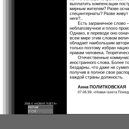
выплатить компенсации пост
мирным жителям? Разве осна
специнтернаты? Разве живут 
неге?..
Есть заграничное слово — 
неблагозвучное и плохо прои
Однако, в переводе оно озна
всем мире этим словом вели
обладает наибольшим авторит
только поэтому избран наци
правам человека. Теоретичес
Отечественные коммунисты
иностранного слова. Более т
бездарны, что даже не сумел
получив в полное свое распо
каждой страны должность.
Анна ПОЛИТКОВСКАЯ
07.06.99, «Новая газета Поне
2006 © «НОВАЯ ГАЗЕТА»