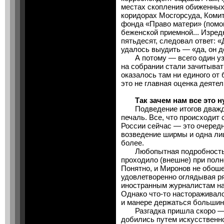
местах скопления обиженных
коридорах Мосгорсуда, Комит
фонда «Право матери» (помо
беженской приемной... Изред
пятьдесят, следовал ответ: «
удалось выудить — «да, он д
А потому — всего один узел
на собрании стали зачитыват
оказалось там ни единого от
это не главная оценка деяте
Так зачем нам все это н
Подведение итогов дважды
печаль. Все, что происходит
России сейчас — это очеред
возведение ширмы и одна ли
более.
Любопытная подробность 
проходило (внешне) при полн
Понятно, и Миронов не обоше
удовлетворенно оглядывая р
иностранным журналистам на 
Однако что-то настораживал
и манере держаться большин
Разгадка пришла скоро — 
добились путем искусственно