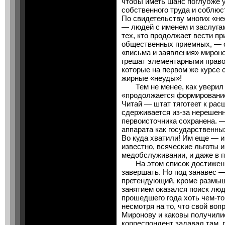
чтобы иметь шанс поглубже 
собственного труда и соблюс
По свидетельству многих «н
— людей с именем и заслуга
тех, кто продолжает вести п
общественных приемных, — о
«письма и заявления» мироно
грешат элементарными право
которые на первом же курсе
жирные «неуды»!
Тем не менее, как уверил 
«продолжается формирование
Читай — штат тяготеет к рас
сдерживается из-за нерешенн
первоисточника сохранена. —
аппарата как государственны
Во куда хватили! Им еще — и 
известно, всяческие льготы и
медобслуживании, и даже в 
На этом список достижений
завершать. Но под занавес —
претендующий, кроме размы
занятием оказался поиск люд
прошедшего года хоть чем-то
несмотря на то, что свой воп
Миронову и каковы получили
корреспондент задавал там, г